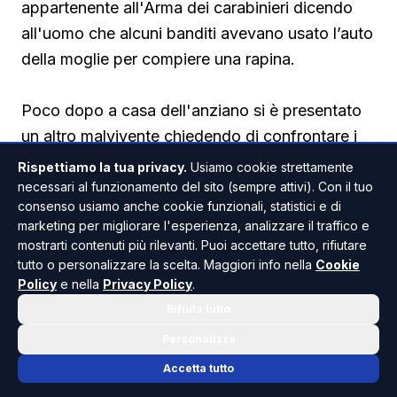
appartenente all'Arma dei carabinieri dicendo
all'uomo che alcuni banditi avevano usato l’auto
della moglie per compiere una rapina.
Poco dopo a casa dell'anziano si è presentato
un altro malvivente chiedendo di confrontare i
gioielli e che successivamente li avrebbe
Rispettiamo la tua privacy.
Usiamo cookie strettamente
riconsegnati.
necessari al funzionamento del sito (sempre attivi). Con il tuo
consenso usiamo anche cookie funzionali, statistici e di
marketing per migliorare l'esperienza, analizzare il traffico e
Il pensionato ha consegnato 800 euro in
mostrarti contenuti più rilevanti. Puoi accettare tutto, rifiutare
contanti e tutti i gioielli monili d’oro di famiglia.
tutto o personalizzare la scelta. Maggiori info nella
Cookie
Policy
e nella
Privacy Policy
.
Quando si è reso conto della truffa era troppo
Rifiuta tutto
tardi e non ha potuto fare altro che denunciare
tutto alle forze dell'ordine.
Personalizza
Accetta tutto