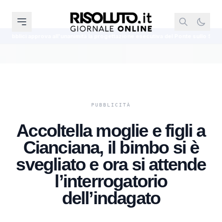
nimità la progettazione esecutiva del Ponte sullo Stretto
Visite mediche 
Accoltella moglie e figli a
Cianciana, il bimbo si è
svegliato e ora si attende
l’interrogatorio
dell’indagato