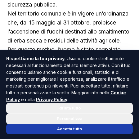
sicurezza pubblica.
Nel territorio comunale è in vigore un’ordinanza
che, dal 15 maggio al 31 ottobre, proibisce
l’accensione di fuochi destinati allo smaltimento
di erba secca e residui delle attività agricole.
Per questo motivo, l’uomo è stato segnalato
all’autorità giudiziaria con l’ipotesi di reato di
Rispettiamo la tua privacy.
Usiamo cookie strettamente
necessari al funzionamento del sito (sempre attivi). Con il tuo
incendio.
consenso usiamo anche cookie funzionali, statistici e di
Il procedimento si trova ancora nella fase delle
marketing per migliorare l'esperienza, analizzare il traffico e
indagini preliminari. Le responsabilità
mostrarti contenuti più rilevanti. Puoi accettare tutto, rifiutare
tutto o personalizzare la scelta. Maggiori info nella
Cookie
dell’indagato potranno essere accertate
Policy
e nella
Privacy Policy
.
definitivamente soltanto con un’eventuale
Rifiuta tutto
sentenza irrevocabile, nel rispetto del principio
Personalizza
di presunzione di innocenza
Accetta tutto