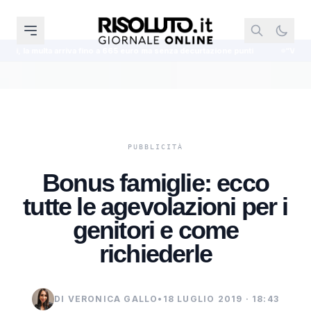
ino a 665 euro ma senza decurtazione punti
“Violenza sessuale in piazza C
Bonus famiglie: ecco
tutte le agevolazioni per i
genitori e come
richiederle
DI VERONICA GALLO
•
18 LUGLIO 2019 · 18:43