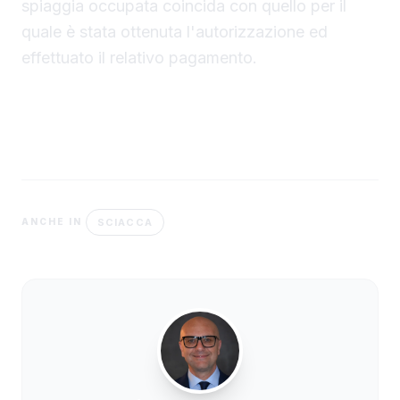
spiaggia occupata coincida con quello per il
quale è stata ottenuta l'autorizzazione ed
effettuato il relativo pagamento.
SCIACCA
ANCHE IN