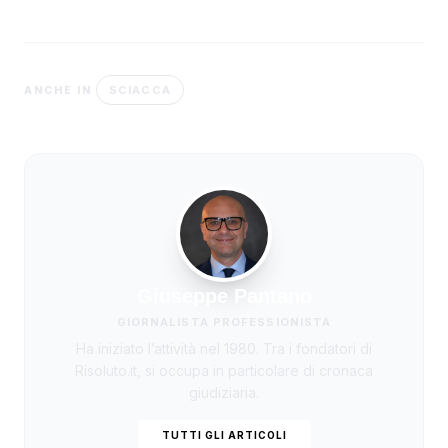
SCIACCA
ANCHE IN
Giuseppe Pantano
GIORNALISTA PROFESSIONISTA
Ha iniziato l’attività nel 1980. Tra i fondatori di
Risoluto.it, si occupa in particolare di cronaca
giudiziaria.
TUTTI GLI ARTICOLI