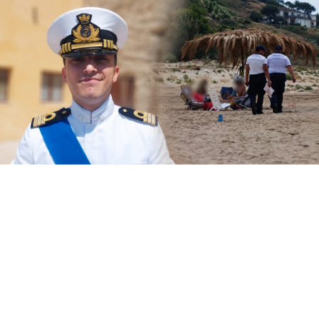
Il Circomare di Sciacca con il nuovo
comandante, il tenente di vascello Matteo
Maria Rodio, ha avviato una serie di controlli,
lungo il litorale di competenza, finalizzati ad
evitare la collocazione di ombrelloni con
struttura fissa che non vengono rimossi