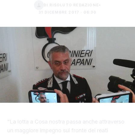
DI RISOLUTO REDAZIONE
•
31 DICEMBRE 2017 · 06:30
“La lotta a Cosa nostra passa anche attraverso
un maggiore impegno sul fronte dei reati