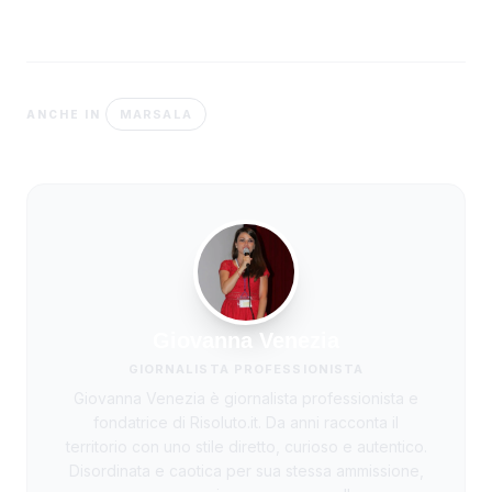
MARSALA
ANCHE IN
Giovanna Venezia
GIORNALISTA PROFESSIONISTA
Giovanna Venezia è giornalista professionista e
fondatrice di Risoluto.it. Da anni racconta il
territorio con uno stile diretto, curioso e autentico.
Disordinata e caotica per sua stessa ammissione,