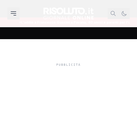
ddio a Francesco Guccini a Pavana, 40 amici e parenti per l'ultimo saluto laico
Il colonnello dei
Carabinieri di Trapani:
"La mafia si annida anche
nella pubblica
amministrazione"