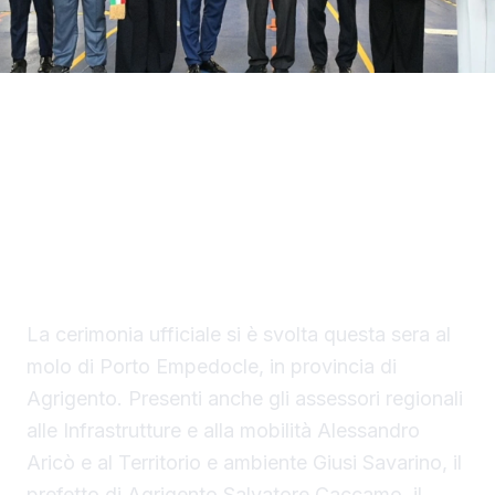
Con il taglio del nastro inaugurale da parte
del presidente Renato Schifani, è
ufficialmente operativo il Costanza I di
Sicilia, il primo traghetto di proprietà della
Regione Siciliana.
La cerimonia ufficiale si è svolta questa sera al
molo di Porto Empedocle, in provincia di
Agrigento. Presenti anche gli assessori regionali
alle Infrastrutture e alla mobilità Alessandro
Aricò e al Territorio e ambiente Giusi Savarino,
il
prefetto di Agrigento Salvatore Caccamo, il