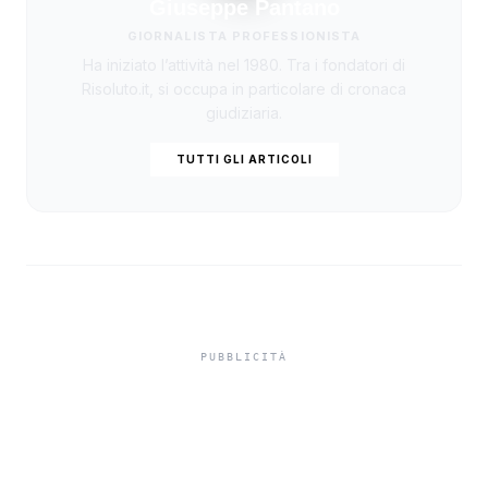
Giuseppe Pantano
GIORNALISTA PROFESSIONISTA
Ha iniziato l’attività nel 1980. Tra i fondatori di
Risoluto.it, si occupa in particolare di cronaca
giudiziaria.
TUTTI GLI ARTICOLI
Misiliscemi, sorpreso
mentre incendia un
terreno: denunciato un