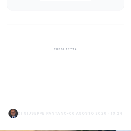
Niente ombrelloni con
struttura fissa in spiaggia,
controlli a Sciacca e
Menfi
DI GIUSEPPE PANTANO
•
06 AGOSTO 2026 · 10:24