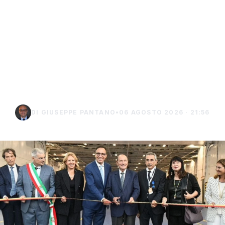
Isole minori, Schifani al
viaggio inaugurale del
traghetto della Regione
tra Porto Empedocle e
Lampedusa
DI GIUSEPPE PANTANO
•
06 AGOSTO 2026 · 21:56