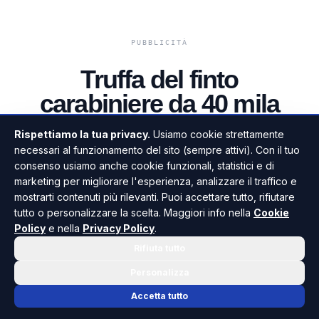
Truffa del finto
carabiniere da 40 mila
euro a Palma di
Rispettiamo la tua privacy.
Usiamo cookie strettamente
Montechiaro
necessari al funzionamento del sito (sempre attivi). Con il tuo
consenso usiamo anche cookie funzionali, statistici e di
marketing per migliorare l'esperienza, analizzare il traffico e
mostrarti contenuti più rilevanti. Puoi accettare tutto, rifiutare
DI GIUSEPPE PANTANO
•
24 LUGLIO 2026 · 07:13
tutto o personalizzare la scelta. Maggiori info nella
Cookie
Policy
e nella
Privacy Policy
.
Rifiuta tutto
Personalizza
Accetta tutto