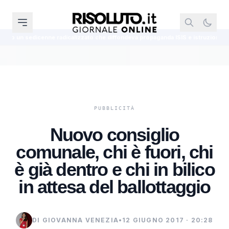
dicalizzato che diffondeva propaganda ISIS e istruzioni per bombe
Agr
Nuovo consiglio
comunale, chi è fuori, chi
è già dentro e chi in bilico
in attesa del ballottaggio
DI GIOVANNA VENEZIA
•
12 GIUGNO 2017 · 20:28