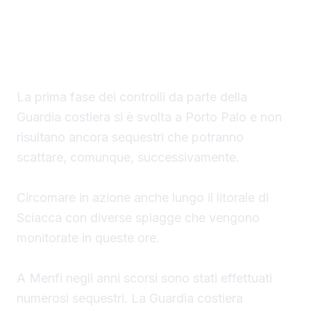
evitare la collocazione di ombrelloni con
struttura fissa che non vengono rimossi
durante la stagione estiva.
La prima fase dei controlli da parte della
Guardia costiera si è svolta a Porto Palo e non
risultano ancora sequestri che potranno
scattare, comunque, successivamente.
Circomare in azione anche lungo il litorale di
Sciacca con diverse spiagge che vengono
monitorate in queste ore.
A Menfi negli anni scorsi sono stati effettuati
numerosi sequestri. La Guardia costiera