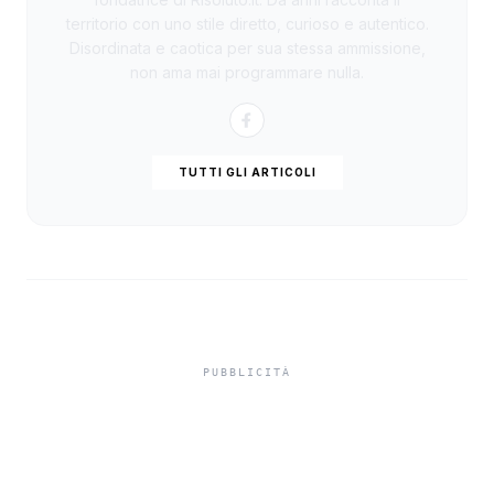
territorio con uno stile diretto, curioso e autentico.
Disordinata e caotica per sua stessa ammissione,
non ama mai programmare nulla.
TUTTI GLI ARTICOLI
In carcere indagato per
tentato omicidio,