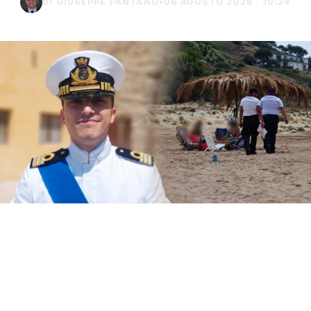
DI GIUSEPPE PANTANO
•
06 AGOSTO 2026 · 10:24
Il Circomare di Sciacca con il nuovo
comandante, il tenente di vascello Matteo
Maria Rodio, ha avviato una serie di controlli,
lungo il litorale di competenza, finalizzati ad