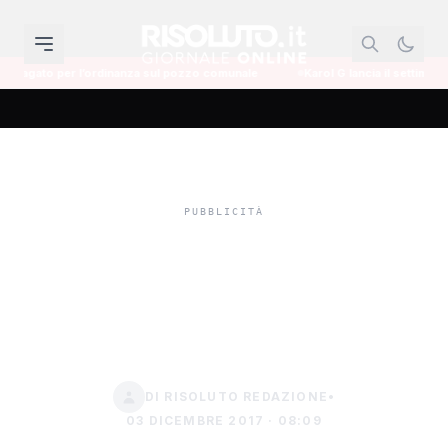
anza sul pozzo comunale
Karol G lancia il settimo album con Bruno Mars e
Su Davide Mordino
decideranno le sezioni
unite della Cassazione
DI RISOLUTO REDAZIONE
•
03 DICEMBRE 2017 · 08:09