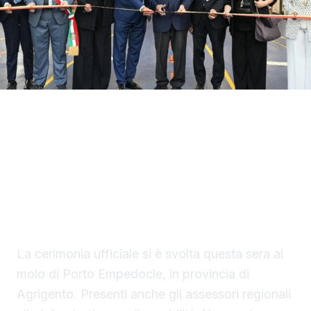
Con il taglio del nastro inaugurale da parte
del presidente Renato Schifani, è
ufficialmente operativo il Costanza I di
Sicilia, il primo traghetto di proprietà della
Regione Siciliana.
La cerimonia ufficiale si è svolta questa sera al
molo di Porto Empedocle, in provincia di
Agrigento. Presenti anche gli assessori regionali