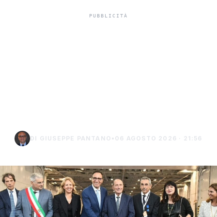
Isole minori, Schifani al
viaggio inaugurale del
traghetto della Regione
tra Porto Empedocle e
Lampedusa
DI GIUSEPPE PANTANO
•
06 AGOSTO 2026 · 21:56