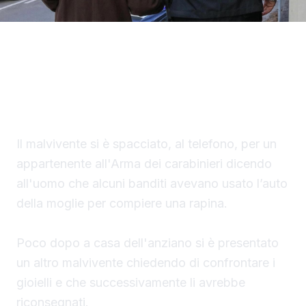
Un finto carabiniere ha portato via denaro e
gioielli per un valore di 40 mila euro a un
settantaduenne di Palma di Montechiaro.
Il malvivente si è spacciato, al telefono, per un
appartenente all'Arma dei carabinieri dicendo
all'uomo che alcuni banditi avevano usato l’auto
della moglie per compiere una rapina.
Poco dopo a casa dell'anziano si è presentato
un altro malvivente chiedendo di confrontare i
gioielli e che successivamente li avrebbe
riconsegnati.