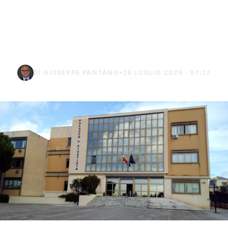
indagato di Sciacca
chiede i domiciliari a
Burgio
DI GIUSEPPE PANTANO
•
26 LUGLIO 2026 · 07:17