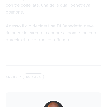
con tre coltellate, una delle quali penetrava il
polmone.
Adesso il gip deciderà se Di Benedetto deve
rimanere in carcere o andare ai domiciliari con
braccialetto elettronico a Burgio.
SCIACCA
ANCHE IN