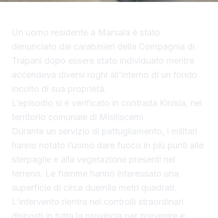
Un uomo residente a Marsala è stato
denunciato dai carabinieri della Compagnia di
Trapani dopo essere stato individuato mentre
accendeva diversi roghi all’interno di un fondo
incolto di sua proprietà.
L’episodio si è verificato in contrada Kinisia, nel
territorio comunale di Misiliscemi.
Durante un servizio di pattugliamento, i militari
hanno notato l’uomo dare fuoco in più punti alle
sterpaglie e alla vegetazione presenti nel
terreno. Le fiamme hanno interessato una
superficie di circa duemila metri quadrati.
L’intervento rientra nei controlli straordinari
disposti in tutta la provincia per prevenire e