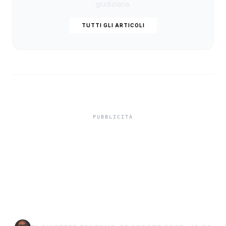
giudiziaria.
TUTTI GLI ARTICOLI
Niente ombrelloni con
struttura fissa in spiaggia,
controlli a Sciacca e
Menfi