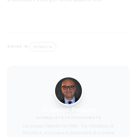
SCIACCA
ANCHE IN
Giuseppe Pantano
GIORNALISTA PROFESSIONISTA
Ha iniziato l’attività nel 1980. Tra i fondatori di
Risoluto.it, si occupa in particolare di cronaca