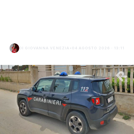
mentre incendia un
terreno: denunciato un
uomo di Marsala
DI GIOVANNA VENEZIA
•
04 AGOSTO 2026 · 13:11