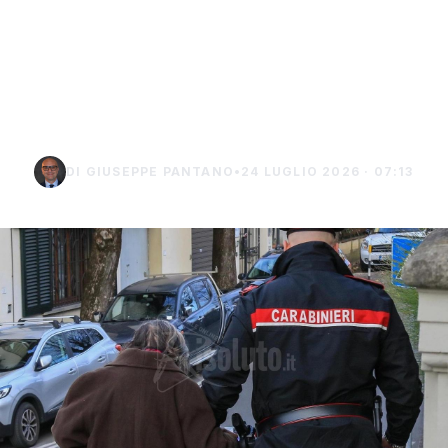
Truffa del finto
carabiniere da 40 mila
euro a Palma di
Montechiaro
DI GIUSEPPE PANTANO
•
24 LUGLIO 2026 · 07:13