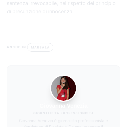
sentenza irrevocabile, nel rispetto del principio
di presunzione di innocenza
MARSALA
ANCHE IN
Giovanna Venezia
GIORNALISTA PROFESSIONISTA
Giovanna Venezia è giornalista professionista e
fondatrice di Risoluto.it. Da anni racconta il