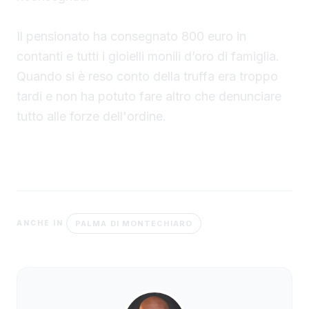
Il pensionato ha consegnato 800 euro in
contanti e tutti i gioielli monili d’oro di famiglia.
Quando si è reso conto della truffa era troppo
tardi e non ha potuto fare altro che denunciare
tutto alle forze dell'ordine.
PALMA DI MONTECHIARO
ANCHE IN