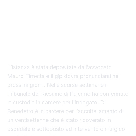
La difesa di Mario Di Benedetto, di 38 anni, di
Sciacca, indagato per tentato omicidio, ha
chiesto al gip i domiciliari con braccialetto
elettronico in una casa nella disponibilità del
saccense, a Burgio.
L’istanza è stata depositata dall’avvocato
Mauro Tirnetta e il gip dovrà pronunciarsi nei
prossimi giorni. Nelle scorse settimane il
Tribunale del Riesame di Palermo ha confermato
la custodia in carcere per l'indagato. Di
Benedetto è in carcere per l’accoltellamento di
un ventisettenne che è stato ricoverato in
ospedale e sottoposto ad intervento chirurgico