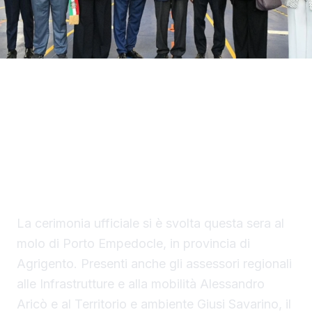
Con il taglio del nastro inaugurale da parte
del presidente Renato Schifani, è
ufficialmente operativo il Costanza I di
Sicilia, il primo traghetto di proprietà della
Regione Siciliana.
La cerimonia ufficiale si è svolta questa sera al
molo di Porto Empedocle, in provincia di
Agrigento. Presenti anche gli assessori regionali
alle Infrastrutture e alla mobilità Alessandro
Aricò e al Territorio e ambiente Giusi Savarino,
il