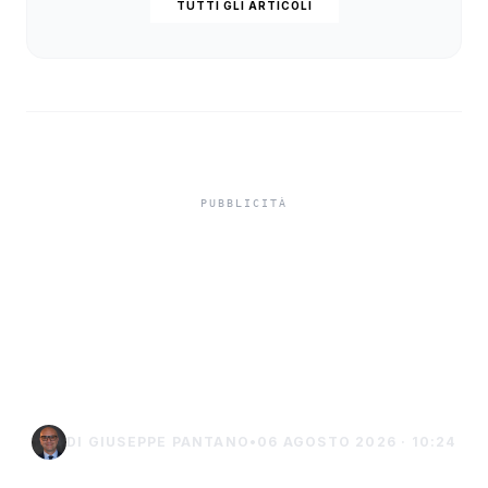
TUTTI GLI ARTICOLI
Niente ombrelloni con
struttura fissa in spiaggia,
controlli a Sciacca e
Menfi
DI GIUSEPPE PANTANO
•
06 AGOSTO 2026 · 10:24