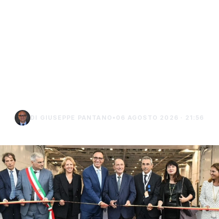
Isole minori, Schifani al
viaggio inaugurale del
traghetto della Regione
tra Porto Empedocle e
Lampedusa
DI GIUSEPPE PANTANO
•
06 AGOSTO 2026 · 21:56