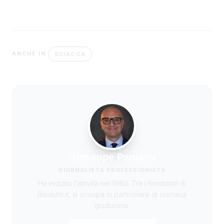
SCIACCA
ANCHE IN
Giuseppe Pantano
GIORNALISTA PROFESSIONISTA
Ha iniziato l’attività nel 1980. Tra i fondatori di
Risoluto.it, si occupa in particolare di cronaca
giudiziaria.