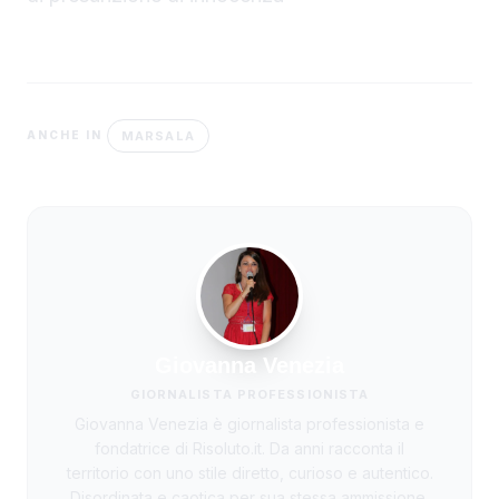
MARSALA
ANCHE IN
Giovanna Venezia
GIORNALISTA PROFESSIONISTA
Giovanna Venezia è giornalista professionista e
fondatrice di Risoluto.it. Da anni racconta il
territorio con uno stile diretto, curioso e autentico.
Disordinata e caotica per sua stessa ammissione,