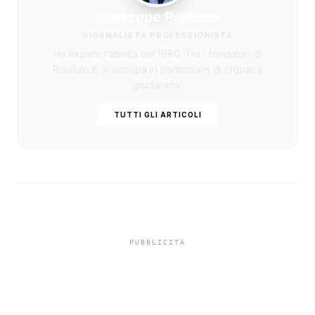
Giuseppe Pantano
GIORNALISTA PROFESSIONISTA
Ha iniziato l’attività nel 1980. Tra i fondatori di
Risoluto.it, si occupa in particolare di cronaca
giudiziaria.
TUTTI GLI ARTICOLI
Misiliscemi, sorpreso
mentre incendia un