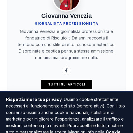
Giovanna Venezia
GIORNALISTA PROFESSIONISTA
Giovanna Venezia è giornalista professionista e
fondatrice di Risoluto.it. Da anni racconta il
territorio con uno stile diretto, curioso e autentico.
Disordinata e caotica per sua stessa ammissione,
non ama mai programmare nulla.
TUTTI GLI ARTICOLI
Rispettiamo la tua privacy.
Usiamo cookie strettamente
necessari al funzionamento del sito (sempre attivi). Con il tuo
consenso usiamo anche cookie funzionali, statistici e di
marketing per migliorare l'esperienza, analizzare il traffico e
mostrarti contenuti più rilevanti. Puoi accettare tutto, rifiutare
tutto o personalizzare la scelta. Maggiori info nella
Cookie