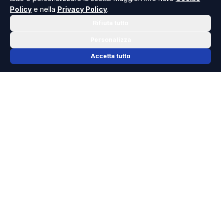
Policy
e nella
Privacy Policy
.
Rifiuta tutto
Personalizza
Accetta tutto
📬 NEWSLETTER RISOLUTO
Le notizie che contano, ogni mattina
nella tua casella.
Niente spam, solo cronaca, politica e cultura della Sicilia che
dovresti conoscere.
ISCRIVITI GRATIS