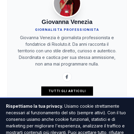
Giovanna Venezia
GIORNALISTA PROFESSIONISTA
Giovanna Venezia è giornalista professionista e
fondatrice di Risoluto.it. Da anni racconta il
territorio con uno stile diretto, curioso e autentico.
Disordinata e caotica per sua stessa ammissione,
non ama mai programmare nulla.
TUTTI GLI ARTICOLI
Rispettiamo la tua privacy.
Usiamo cookie strettamente
necessari al funzionamento del sito (sempre attivi). Con il tuo
consenso usiamo anche cookie funzionali, statistici e di
marketing per migliorare l'esperienza, analizzare il traffico e
mostrarti contenuti più rilevanti. Puoi accettare tutto, rifiutare