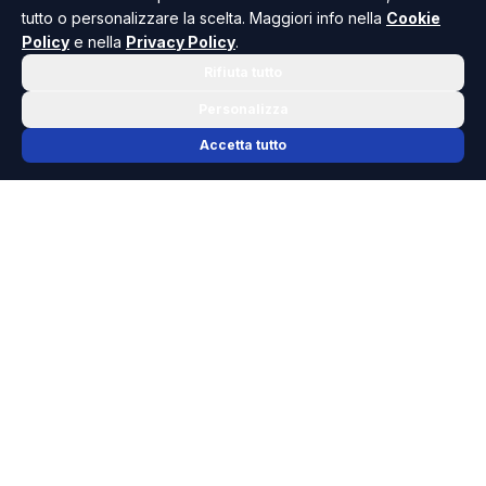
tutto o personalizzare la scelta. Maggiori info nella
Cookie
Policy
e nella
Privacy Policy
.
Rifiuta tutto
Personalizza
Accetta tutto
📬 NEWSLETTER RISOLUTO
Le notizie che contano, ogni mattina
nella tua casella.
Niente spam, solo cronaca, politica e cultura della Sicilia che
dovresti conoscere.
ISCRIVITI GRATIS