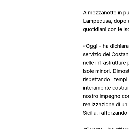
A mezzanotte in pun
Lampedusa, dopo un
quotidiani con le is
«Oggi – ha dichiarat
servizio del Costanz
nelle infrastrutture 
isole minori. Dimost
rispettando i tempi 
interamente costruit
nostro impegno cont
realizzazione di un
Sicilia, rafforzand