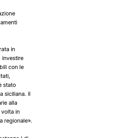
azione
gamenti
rata in
 investire
bili con le
tati,
è stato
siciliana. Il
ie alla
volta in
ia regionale».