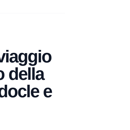
 viaggio
o della
docle e