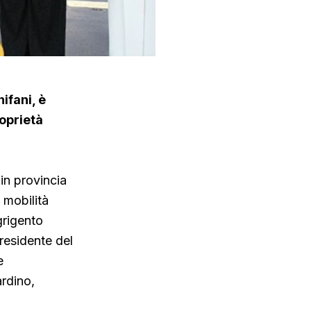
ifani, è
roprietà
in provincia
a mobilità
grigento
residente del
e
ardino,