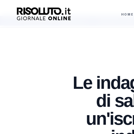
HOME
nulla il divieto di detenzione armi
Marcinelle, Pendolino ricorda gli emigra
AGGIORNAMENTI
Le indag
di s
un'isc