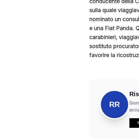
conducente della C
sulla quale viaggia
nominato un consule
e una Fiat Panda. Q
carabinieri, viaggi
sostituto procurato
favorire la ricostru
Ris
RR
Gior
accur
T