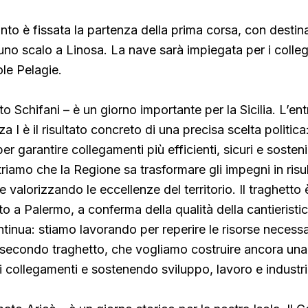
to è fissata la partenza della prima corsa, con destin
o scalo a Linosa. La nave sarà impiegata per i colle
ole Pelagie.
o Schifani – è un giorno importante per la Sicilia. L’ent
a I è il risultato concreto di una precisa scelta politica:
per garantire collegamenti più efficienti, sicuri e sosteni
riamo che la Regione sa trasformare gli impegni in risul
e valorizzando le eccellenze del territorio. Il traghetto 
o a Palermo, a conferma della qualità della cantieristica 
inua: stiamo lavorando per reperire le risorse necessar
 secondo traghetto, che vogliamo costruire ancora una 
o i collegamenti e sostenendo sviluppo, lavoro e industr