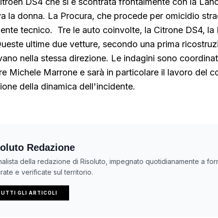
itroen DS4 che si è scontrata frontalmente con la Lan
va la donna. La Procura, che procede per omicidio stra
nte tecnico. Tre le auto coinvolte, la Citrone DS4, la
ueste ultime due vetture, secondo una prima ricostruz
avano nella stessa direzione. Le indagini sono coordinat
re Michele Marrone e sarà in particolare il lavoro del c
zione della dinamica dell'incidente.
oluto Redazione
nalista della redazione di Risoluto, impegnato quotidianamente a forn
ate e verificate sul territorio.
UTTI GLI ARTICOLI