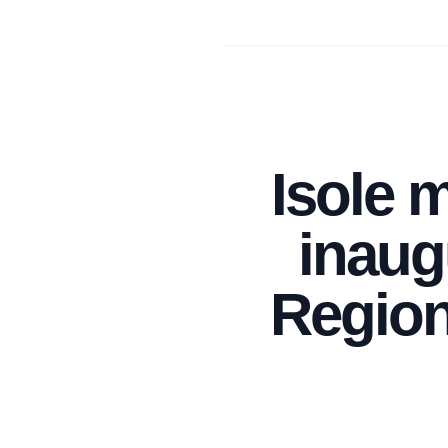
Isole m
inaugu
Region