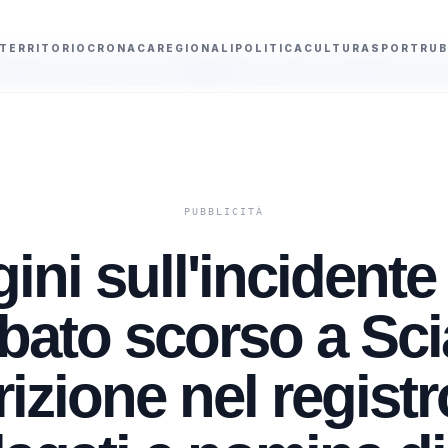
TERRITORIO
CRONACA
REGIONALI
POLITICA
CULTURA
SPORT
RUB
ti agrigentini
La Spagna reintroduce i controlli alle frontiere per i viaggi
ini sull'incidente
abato scorso a Sci
rizione nel registr