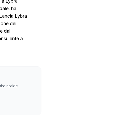
cia Lybra
dale, ha
 Lancia Lybra
ione dei
e dal
onsulente a
ire notizie