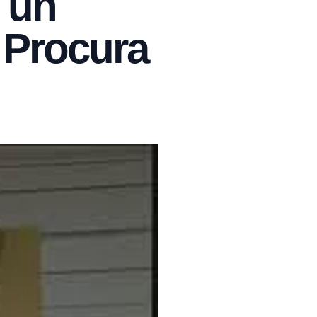
 un
 Procura