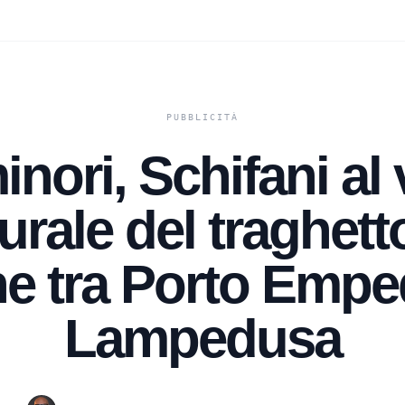
inori, Schifani al
rale del traghett
e tra Porto Empe
Lampedusa