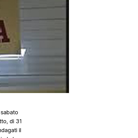
i sabato
to, di 31
dagati il