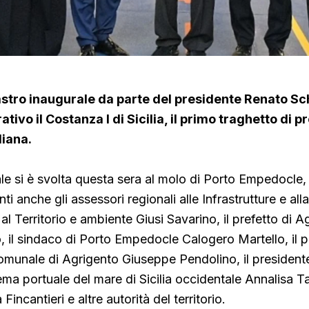
nastro inaugurale da parte del presidente Renato Sch
tivo il Costanza I di Sicilia, il primo traghetto di p
liana.
ale si è svolta questa sera al molo di Porto Empedocle, 
ti anche gli assessori regionali alle Infrastrutture e all
al Territorio e ambiente Giusi Savarino,
il prefetto di A
 il sindaco
di Porto Empedocle Calogero Martello, il p
omunale di Agrigento Giuseppe Pendolino, il president
tema portuale del mare di Sicilia occidentale Annalisa T
Fincantieri e altre autorità del territorio.