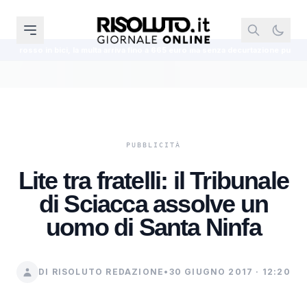
i, la multa arriva fino a 665 euro ma senza decurtazione punti
“Violenza 
Lite tra fratelli: il Tribunale
di Sciacca assolve un
uomo di Santa Ninfa
DI RISOLUTO REDAZIONE
•
30 GIUGNO 2017 · 12:20