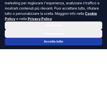
marketing per migliorare l'esperienza, analizzare il traffico e
mostrarti contenuti più rilevanti. Puoi accettare tutto, rifiutare
tutto o personalizzare la scelta. Maggiori info nella
Cookie
Policy
e nella
Privacy Policy
.
Rifiuta tutto
Personalizza
Accetta tutto
📬 NEWSLETTER RISOLUTO
Le notizie che contano, ogni mattina
nella tua casella.
Niente spam, solo cronaca, politica e cultura della Sicilia che
dovresti conoscere.