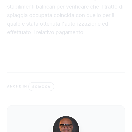
stabilimenti balneari per verificare che il tratto di
spiaggia occupata coincida con quello per il
quale è stata ottenuta l'autorizzazione ed
effettuato il relativo pagamento.
SCIACCA
ANCHE IN