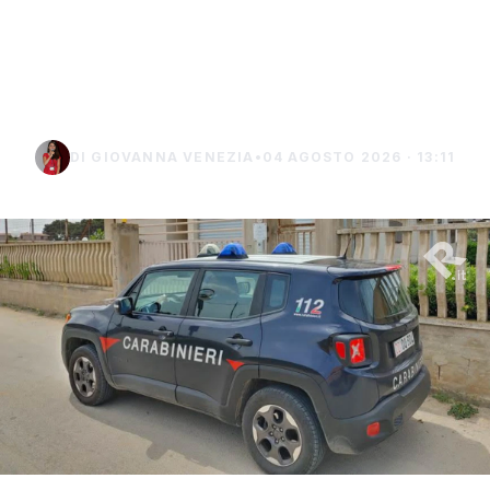
mentre incendia un
terreno: denunciato un
uomo di Marsala
DI GIOVANNA VENEZIA
•
04 AGOSTO 2026 · 13:11