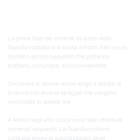
evitare la collocazione di ombrelloni con
struttura fissa che non vengono rimossi
durante la stagione estiva.
La prima fase dei controlli da parte della
Guardia costiera si è svolta a Porto Palo e non
risultano ancora sequestri che potranno
scattare, comunque, successivamente.
Circomare in azione anche lungo il litorale di
Sciacca con diverse spiagge che vengono
monitorate in queste ore.
A Menfi negli anni scorsi sono stati effettuati
numerosi sequestri. La Guardia costiera
controlla anche le autorizzazioni degli