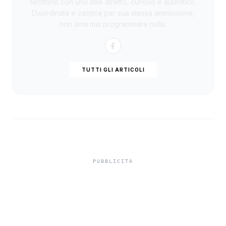
territorio con uno stile diretto, curioso e autentico.
Disordinata e caotica per sua stessa ammissione,
non ama mai programmare nulla.
TUTTI GLI ARTICOLI
In carcere indagato per
tentato omicidio,
indagato di Sciacca