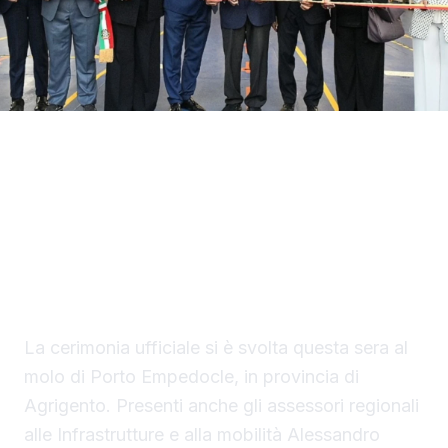
Con il taglio del nastro inaugurale da parte
del presidente Renato Schifani, è
ufficialmente operativo il Costanza I di
Sicilia, il primo traghetto di proprietà della
Regione Siciliana.
La cerimonia ufficiale si è svolta questa sera al
molo di Porto Empedocle, in provincia di
Agrigento. Presenti anche gli assessori regionali
alle Infrastrutture e alla mobilità Alessandro