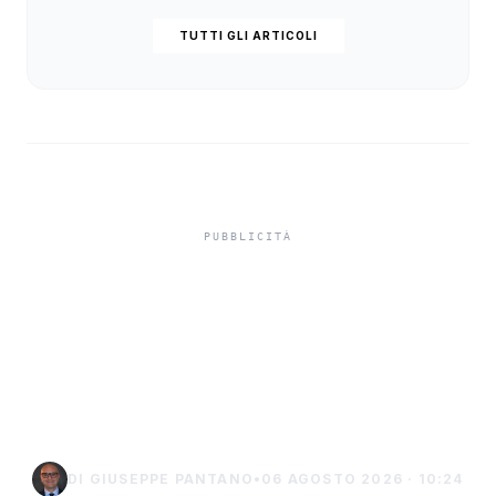
TUTTI GLI ARTICOLI
Niente ombrelloni con
struttura fissa in spiaggia,
controlli a Sciacca e
Menfi
DI GIUSEPPE PANTANO
•
06 AGOSTO 2026 · 10:24