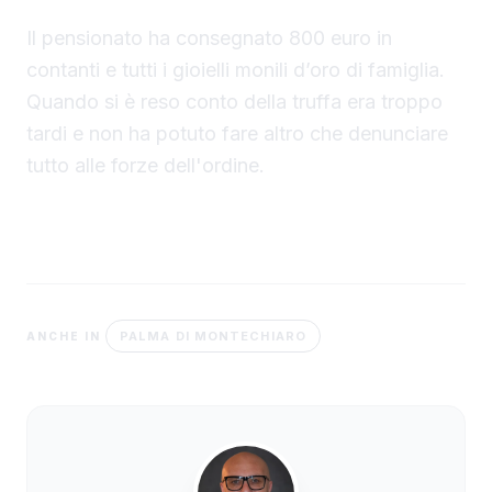
Il pensionato ha consegnato 800 euro in
contanti e tutti i gioielli monili d’oro di famiglia.
Quando si è reso conto della truffa era troppo
tardi e non ha potuto fare altro che denunciare
tutto alle forze dell'ordine.
PALMA DI MONTECHIARO
ANCHE IN