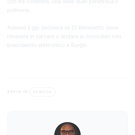
con tre coltellate, una delle quali penetrava il
polmone.
Adesso il gip deciderà se Di Benedetto deve
rimanere in carcere o andare ai domiciliari con
braccialetto elettronico a Burgio.
SCIACCA
ANCHE IN