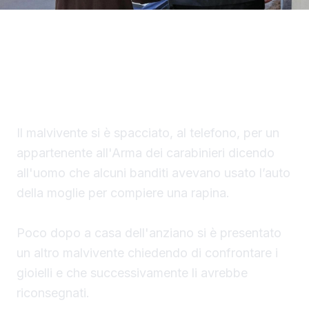
Un finto carabiniere ha portato via denaro e
gioielli per un valore di 40 mila euro a un
settantaduenne di Palma di Montechiaro.
Il malvivente si è spacciato, al telefono, per un
appartenente all'Arma dei carabinieri dicendo
all'uomo che alcuni banditi avevano usato l’auto
della moglie per compiere una rapina.
Poco dopo a casa dell'anziano si è presentato
un altro malvivente chiedendo di confrontare i
gioielli e che successivamente li avrebbe
riconsegnati.