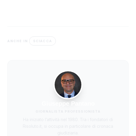
SCIACCA
ANCHE IN
Giuseppe Pantano
GIORNALISTA PROFESSIONISTA
Ha iniziato l’attività nel 1980. Tra i fondatori di
Risoluto.it, si occupa in particolare di cronaca
giudiziaria.