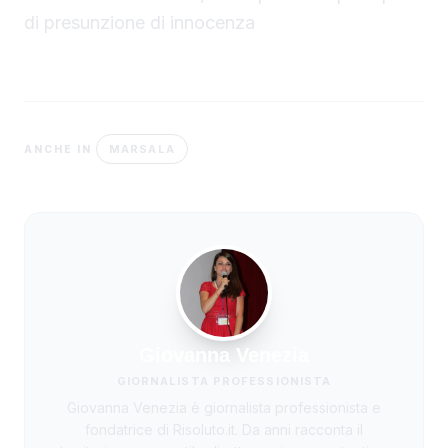
di presunzione di innocenza
MARSALA
ANCHE IN
Giovanna Venezia
GIORNALISTA PROFESSIONISTA
Giovanna Venezia è giornalista professionista e
fondatrice di Risoluto.it. Da anni racconta il