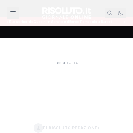
Guccini in Senato e difende l'omaggio a Baresi
Ravanusa, il sindaco Pit
Nessuna responsabilità
dei tecnici Anas nel crollo
del ponte Verdura,
assoluzioni in appello
DI RISOLUTO REDAZIONE
•