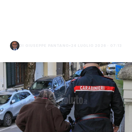
carabiniere da 40 mila
euro a Palma di
Montechiaro
DI GIUSEPPE PANTANO
•
24 LUGLIO 2026 · 07:13