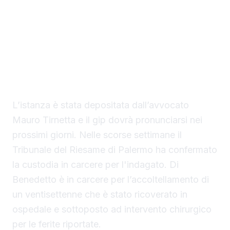
La difesa di Mario Di Benedetto, di 38 anni, di
Sciacca, indagato per tentato omicidio, ha
chiesto al gip i domiciliari con braccialetto
elettronico in una casa nella disponibilità del
saccense, a Burgio.
L’istanza è stata depositata dall’avvocato
Mauro Tirnetta e il gip dovrà pronunciarsi nei
prossimi giorni. Nelle scorse settimane il
Tribunale del Riesame di Palermo ha confermato
la custodia in carcere per l'indagato. Di
Benedetto è in carcere per l’accoltellamento di
un ventisettenne che è stato ricoverato in
ospedale e sottoposto ad intervento chirurgico
per le ferite riportate.