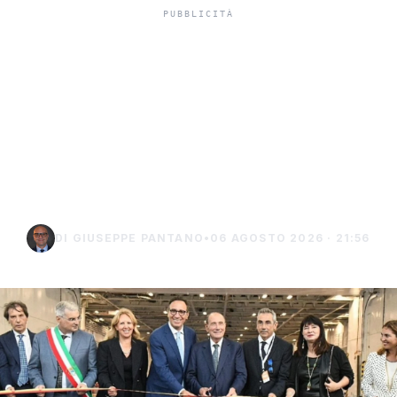
Isole minori, Schifani al
viaggio inaugurale del
traghetto della Regione
tra Porto Empedocle e
Lampedusa
DI GIUSEPPE PANTANO
•
06 AGOSTO 2026 · 21:56