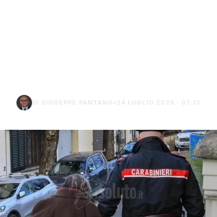
Truffa del finto
carabiniere da 40 mila
euro a Palma di
Montechiaro
DI GIUSEPPE PANTANO
•
24 LUGLIO 2026 · 07:13