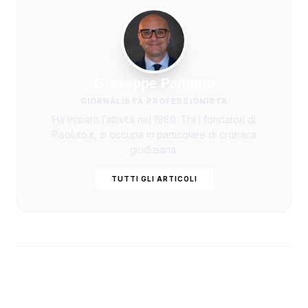
Giuseppe Pantano
GIORNALISTA PROFESSIONISTA
Ha iniziato l’attività nel 1980. Tra i fondatori di
Risoluto.it, si occupa in particolare di cronaca
giudiziaria.
TUTTI GLI ARTICOLI