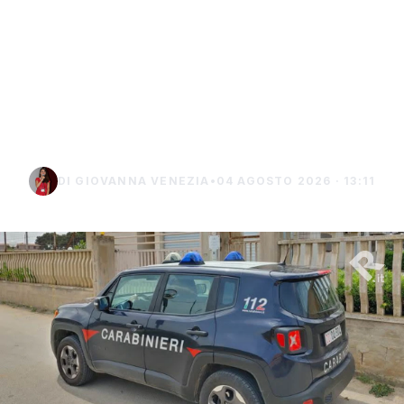
Misiliscemi, sorpreso
mentre incendia un
terreno: denunciato un
uomo di Marsala
DI GIOVANNA VENEZIA
•
04 AGOSTO 2026 · 13:11