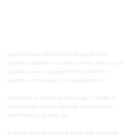
Maria Rodio, ha avviato una serie di controlli,
lungo il litorale di competenza, finalizzati ad
evitare la collocazione di ombrelloni con
struttura fissa che non vengono rimossi
durante la stagione estiva.
La prima fase dei controlli da parte della
Guardia costiera si è svolta a Porto Palo e non
risultano ancora sequestri che potranno
scattare, comunque, successivamente.
Circomare in azione anche lungo il litorale di
Sciacca con diverse spiagge che vengono
monitorate in queste ore.
A Menfi negli anni scorsi sono stati effettuati