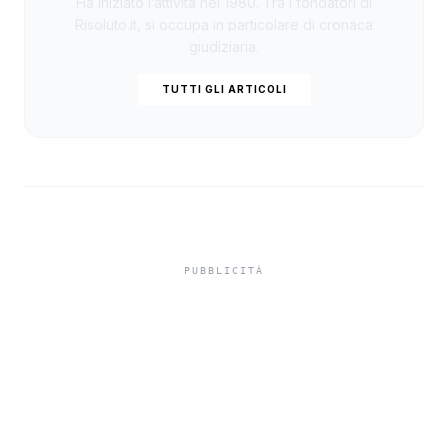
Ha iniziato l’attività nel 1980. Tra i fondatori di
Risoluto.it, si occupa in particolare di cronaca
giudiziaria.
TUTTI GLI ARTICOLI
Niente ombrelloni con
struttura fissa in spiaggia,
controlli a Sciacca e
Menfi