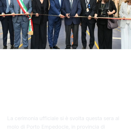
Con il taglio del nastro inaugurale da parte
del presidente Renato Schifani, è
ufficialmente operativo il Costanza I di
Sicilia, il primo traghetto di proprietà della
Regione Siciliana.
La cerimonia ufficiale si è svolta questa sera al
molo di Porto Empedocle, in provincia di