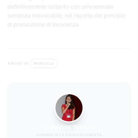
definitivamente soltanto con un’eventuale
sentenza irrevocabile, nel rispetto del principio
di presunzione di innocenza
MARSALA
ANCHE IN
Giovanna Venezia
GIORNALISTA PROFESSIONISTA