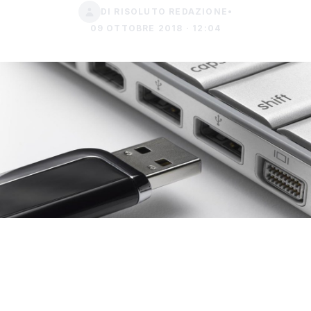
DI RISOLUTO REDAZIONE
•
09 OTTOBRE 2018 · 12:04
L'ordigno non era destinato al poliziotto
rimasto ferito in seguito, all'esplosione di un
pen drive che era stato recapitato ad un