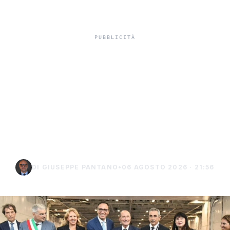
Isole minori, Schifani al
viaggio inaugurale del
traghetto della Regione
tra Porto Empedocle e
Lampedusa
DI GIUSEPPE PANTANO
•
06 AGOSTO 2026 · 21:56