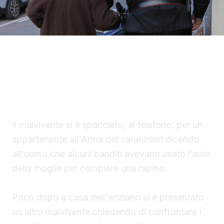
Un finto carabiniere ha portato via denaro e
gioielli per un valore di 40 mila euro a un
settantaduenne di Palma di Montechiaro.
Il malvivente si è spacciato, al telefono, per un
appartenente all'Arma dei carabinieri dicendo
all'uomo che alcuni banditi avevano usato l’auto
della moglie per compiere una rapina.
Poco dopo a casa dell'anziano si è presentato
un altro malvivente chiedendo di confrontare i