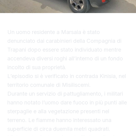
Un uomo residente a Marsala è stato
denunciato dai carabinieri della Compagnia di
Trapani dopo essere stato individuato mentre
accendeva diversi roghi all’interno di un fondo
incolto di sua proprietà.
L’episodio si è verificato in contrada Kinisia, nel
territorio comunale di Misiliscemi.
Durante un servizio di pattugliamento, i militari
hanno notato l’uomo dare fuoco in più punti alle
sterpaglie e alla vegetazione presenti nel
terreno. Le fiamme hanno interessato una
superficie di circa duemila metri quadrati.