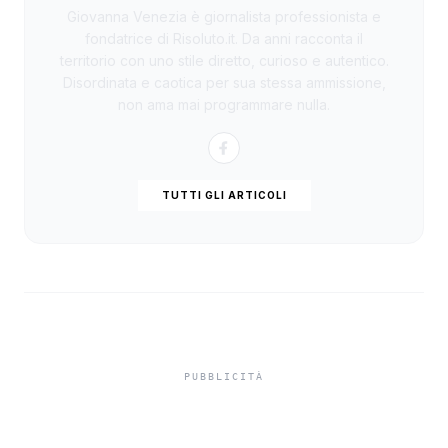
Giovanna Venezia è giornalista professionista e
fondatrice di Risoluto.it. Da anni racconta il
territorio con uno stile diretto, curioso e autentico.
Disordinata e caotica per sua stessa ammissione,
non ama mai programmare nulla.
TUTTI GLI ARTICOLI
In carcere indagato per