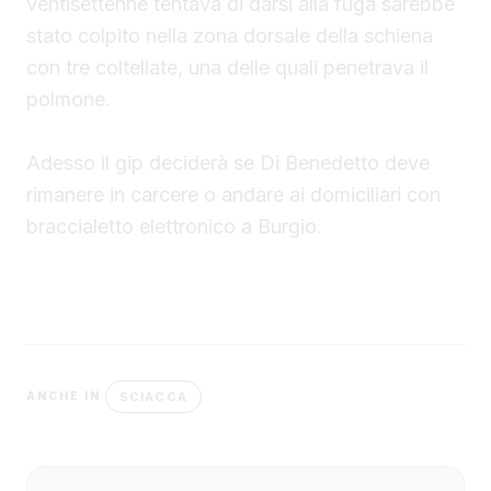
ventisettenne tentava di darsi alla fuga sarebbe
stato colpito nella zona dorsale della schiena
con tre coltellate, una delle quali penetrava il
polmone.
Adesso il gip deciderà se Di Benedetto deve
rimanere in carcere o andare ai domiciliari con
braccialetto elettronico a Burgio.
SCIACCA
ANCHE IN