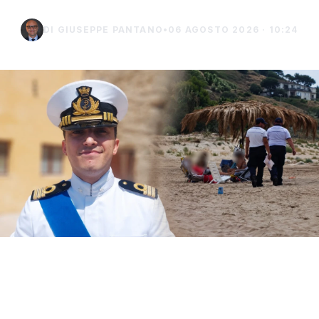
DI GIUSEPPE PANTANO
•
06 AGOSTO 2026 · 10:24
Il Circomare di Sciacca con il nuovo
comandante, il tenente di vascello Matteo