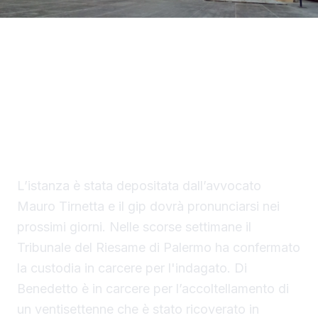
La difesa di Mario Di Benedetto, di 38 anni, di
Sciacca, indagato per tentato omicidio, ha
chiesto al gip i domiciliari con braccialetto
elettronico in una casa nella disponibilità del
saccense, a Burgio.
L’istanza è stata depositata dall’avvocato
Mauro Tirnetta e il gip dovrà pronunciarsi nei
prossimi giorni. Nelle scorse settimane il
Tribunale del Riesame di Palermo ha confermato
la custodia in carcere per l'indagato. Di
Benedetto è in carcere per l’accoltellamento di
un ventisettenne che è stato ricoverato in