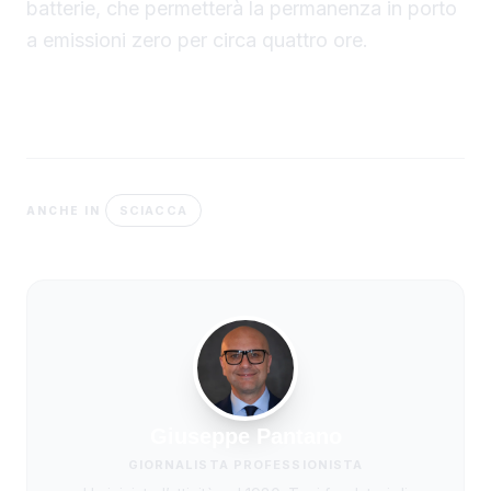
batterie, che permetterà la permanenza in porto
a emissioni zero per circa quattro ore.
SCIACCA
ANCHE IN
Giuseppe Pantano
GIORNALISTA PROFESSIONISTA