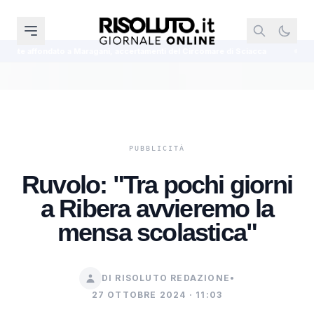
 a Maragani, accertamenti del Circomare di Sciacca
Il Senato esamina il dd
Ruvolo: "Tra pochi giorni
a Ribera avvieremo la
mensa scolastica"
DI RISOLUTO REDAZIONE
•
27 OTTOBRE 2024 · 11:03