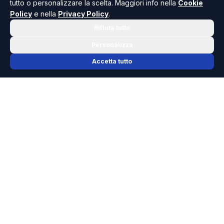
tutto o personalizzare la scelta. Maggiori info nella
Cookie
Policy
e nella
Privacy Policy
.
Rifiuta tutto
Personalizza
Accetta tutto
📬 NEWSLETTER RISOLUTO
Le notizie che contano, ogni mattina
nella tua casella.
Niente spam, solo cronaca, politica e cultura della Sicilia che
dovresti conoscere.
ISCRIVITI GRATIS