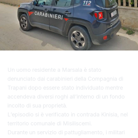
Un uomo residente a Marsala è stato
denunciato dai carabinieri della Compagnia di
Trapani dopo essere stato individuato mentre
accendeva diversi roghi all’interno di un fondo
incolto di sua proprietà.
L’episodio si è verificato in contrada Kinisia, nel
territorio comunale di Misiliscemi.
Durante un servizio di pattugliamento, i militari