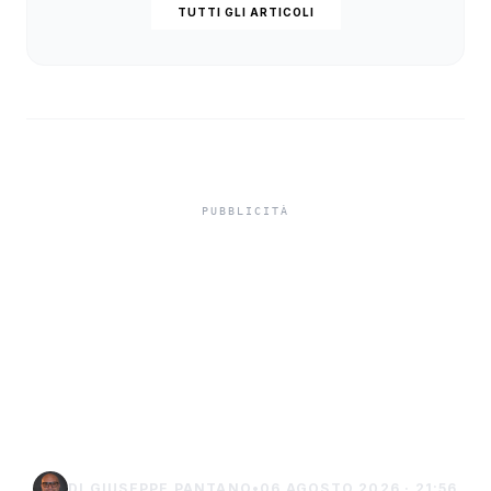
TUTTI GLI ARTICOLI
Isole minori, Schifani al
viaggio inaugurale del
traghetto della Regione
tra Porto Empedocle e
Lampedusa
DI GIUSEPPE PANTANO
•
06 AGOSTO 2026 · 21:56