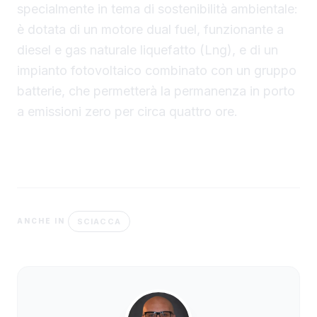
specialmente in tema di sostenibilità ambientale:
è dotata di un motore dual fuel, funzionante a
diesel e gas naturale liquefatto (Lng), e di un
impianto fotovoltaico combinato con un gruppo
batterie, che permetterà la permanenza in porto
a emissioni zero per circa quattro ore.
SCIACCA
ANCHE IN