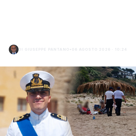
struttura fissa in spiaggia,
controlli a Sciacca e
Menfi
DI GIUSEPPE PANTANO
•
06 AGOSTO 2026 · 10:24