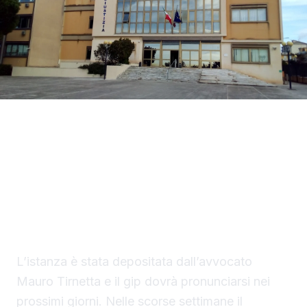
La difesa di Mario Di Benedetto, di 38 anni, di
Sciacca, indagato per tentato omicidio, ha
chiesto al gip i domiciliari con braccialetto
elettronico in una casa nella disponibilità del
saccense, a Burgio.
L’istanza è stata depositata dall’avvocato
Mauro Tirnetta e il gip dovrà pronunciarsi nei
prossimi giorni. Nelle scorse settimane il