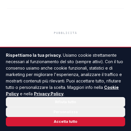
Truffa del finto
carabiniere da 40 mila
Rispettiamo la tua privacy.
Usiamo cookie strettamente
necessari al funzionamento del sito (sempre attivi). Con il tuo
euro a Palma di
consenso usiamo anche cookie funzionali, statistici e di
marketing per migliorare l'esperienza, analizzare il traffico e
Montechiaro
mostrarti contenuti più rilevanti. Puoi accettare tutto, rifiutare
tutto o personalizzare la scelta. Maggiori info nella
Cookie
Policy
e nella
Privacy Policy
.
DI GIUSEPPE PANTANO
•
24 LUGLIO 2026 · 07:13
Rifiuta tutto
Personalizza
Accetta tutto