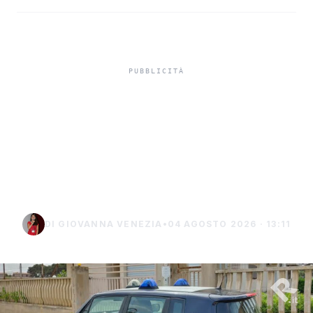
Misiliscemi, sorpreso
mentre incendia un
terreno: denunciato un
uomo di Marsala
DI GIOVANNA VENEZIA
•
04 AGOSTO 2026 · 13:11