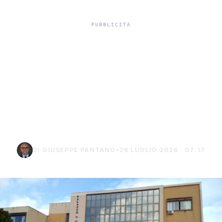
In carcere indagato per
tentato omicidio,
indagato di Sciacca
chiede i domiciliari a
Burgio
DI GIUSEPPE PANTANO
•
26 LUGLIO 2026 · 07:17