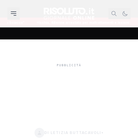
schia, 48enne arrestato per maltrattamenti e lesioni dopo l'aggressione a moglie
Sciame sismico nel
Belice, La Mendola:
“Necessario fascicolo del
fabbricato”
DI LETIZIA BUTTACAVOLI
•