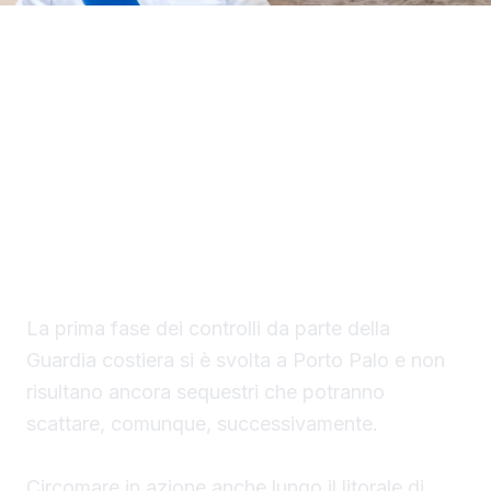
Il Circomare di Sciacca con il nuovo
comandante, il tenente di vascello Matteo
Maria Rodio, ha avviato una serie di controlli,
lungo il litorale di competenza, finalizzati ad
evitare la collocazione di ombrelloni con
struttura fissa che non vengono rimossi
durante la stagione estiva.
La prima fase dei controlli da parte della
Guardia costiera si è svolta a Porto Palo e non
risultano ancora sequestri che potranno
scattare, comunque, successivamente.
Circomare in azione anche lungo il litorale di