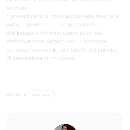
incendio.
Il procedimento si trova ancora nella fase delle
indagini preliminari. Le responsabilità
dell’indagato potranno essere accertate
definitivamente soltanto con un’eventuale
sentenza irrevocabile, nel rispetto del principio
di presunzione di innocenza
MARSALA
ANCHE IN