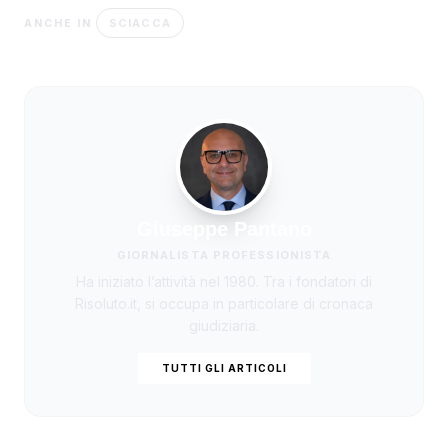
SCIACCA
ANCHE IN
Giuseppe Pantano
GIORNALISTA PROFESSIONISTA
Ha iniziato l’attività nel 1980. Tra i fondatori di
Risoluto.it, si occupa in particolare di cronaca
giudiziaria.
TUTTI GLI ARTICOLI