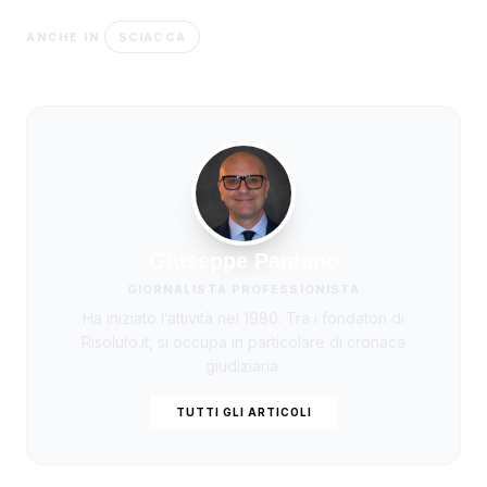
SCIACCA
ANCHE IN
Giuseppe Pantano
GIORNALISTA PROFESSIONISTA
Ha iniziato l’attività nel 1980. Tra i fondatori di
Risoluto.it, si occupa in particolare di cronaca
giudiziaria.
TUTTI GLI ARTICOLI