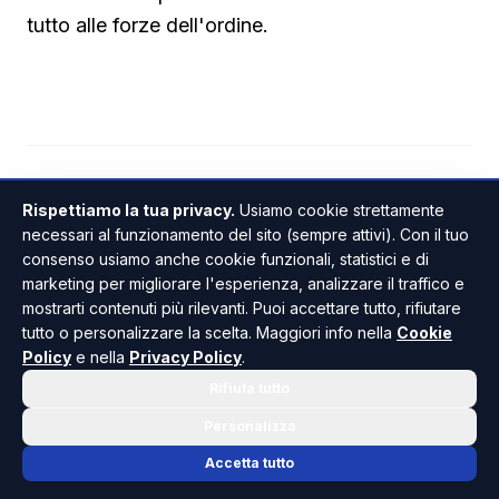
tutto alle forze dell'ordine.
PALMA DI MONTECHIARO
ANCHE IN
Rispettiamo la tua privacy.
Usiamo cookie strettamente
necessari al funzionamento del sito (sempre attivi). Con il tuo
consenso usiamo anche cookie funzionali, statistici e di
marketing per migliorare l'esperienza, analizzare il traffico e
mostrarti contenuti più rilevanti. Puoi accettare tutto, rifiutare
tutto o personalizzare la scelta. Maggiori info nella
Cookie
Policy
e nella
Privacy Policy
.
Rifiuta tutto
Giuseppe Pantano
Personalizza
GIORNALISTA PROFESSIONISTA
Accetta tutto
Ha iniziato l’attività nel 1980. Tra i fondatori di