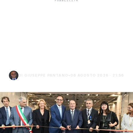
Isole minori, Schifani al
viaggio inaugurale del
traghetto della Regione
tra Porto Empedocle e
Lampedusa
DI GIUSEPPE PANTANO
•
06 AGOSTO 2026 · 21:56