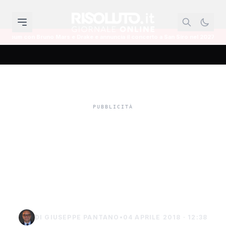
ars e Drake e annuncia il concerto a San Siro nel 2027
Intitolate tre stra
Tutte le zone del litorale di
Sciacca dove non si può
fare il bagno, arriva
l'ordinanza
DI GIUSEPPE PANTANO
•
04 APRILE 2018 · 12:38