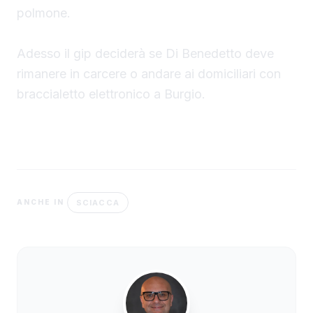
polmone.
Adesso il gip deciderà se Di Benedetto deve
rimanere in carcere o andare ai domiciliari con
braccialetto elettronico a Burgio.
SCIACCA
ANCHE IN