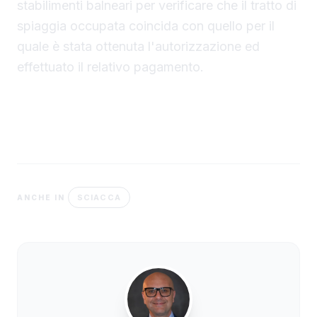
stabilimenti balneari per verificare che il tratto di
spiaggia occupata coincida con quello per il
quale è stata ottenuta l'autorizzazione ed
effettuato il relativo pagamento.
SCIACCA
ANCHE IN