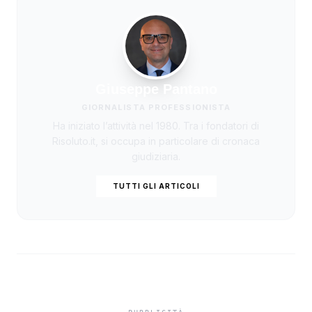
Giuseppe Pantano
GIORNALISTA PROFESSIONISTA
Ha iniziato l’attività nel 1980. Tra i fondatori di
Risoluto.it, si occupa in particolare di cronaca
giudiziaria.
TUTTI GLI ARTICOLI