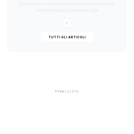
Disordinata e caotica per sua stessa ammissione,
non ama mai programmare nulla.
TUTTI GLI ARTICOLI
In carcere indagato per
tentato omicidio,
indagato di Sciacca