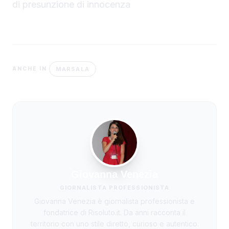
di presunzione di innocenza
MARSALA
ANCHE IN
Giovanna Venezia
GIORNALISTA PROFESSIONISTA
Giovanna Venezia è giornalista professionista e
fondatrice di Risoluto.it. Da anni racconta il
territorio con uno stile diretto, curioso e autentico.