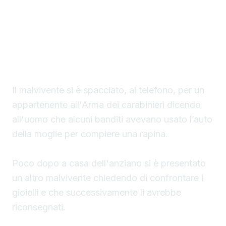
Un finto carabiniere ha portato via denaro e
gioielli per un valore di 40 mila euro a un
settantaduenne di Palma di Montechiaro.
Il malvivente si è spacciato, al telefono, per un
appartenente all'Arma dei carabinieri dicendo
all'uomo che alcuni banditi avevano usato l’auto
della moglie per compiere una rapina.
Poco dopo a casa dell'anziano si è presentato
un altro malvivente chiedendo di confrontare i
gioielli e che successivamente li avrebbe
riconsegnati.