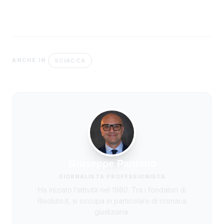
SCIACCA
ANCHE IN
Giuseppe Pantano
GIORNALISTA PROFESSIONISTA
Ha iniziato l’attività nel 1980. Tra i fondatori di
Risoluto.it, si occupa in particolare di cronaca
giudiziaria.