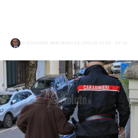
carabiniere da 40 mila
euro a Palma di
Montechiaro
DI GIUSEPPE PANTANO
•
24 LUGLIO 2026 · 07:13