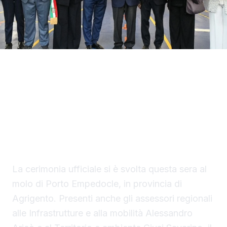
Con il taglio del nastro inaugurale da parte
del presidente Renato Schifani, è
ufficialmente operativo il Costanza I di
Sicilia, il primo traghetto di proprietà della
Regione Siciliana.
La cerimonia ufficiale si è svolta questa sera al
molo di Porto Empedocle, in provincia di
Agrigento. Presenti anche gli assessori regionali
alle Infrastrutture e alla mobilità Alessandro