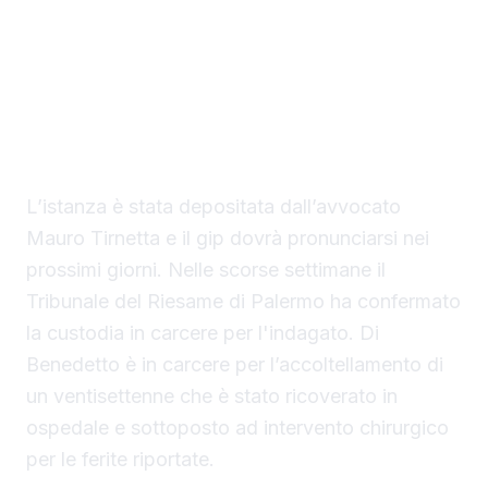
La difesa di Mario Di Benedetto, di 38 anni, di
Sciacca, indagato per tentato omicidio, ha
chiesto al gip i domiciliari con braccialetto
elettronico in una casa nella disponibilità del
saccense, a Burgio.
L’istanza è stata depositata dall’avvocato
Mauro Tirnetta e il gip dovrà pronunciarsi nei
prossimi giorni. Nelle scorse settimane il
Tribunale del Riesame di Palermo ha confermato
la custodia in carcere per l'indagato. Di
Benedetto è in carcere per l’accoltellamento di
un ventisettenne che è stato ricoverato in
ospedale e sottoposto ad intervento chirurgico
per le ferite riportate.