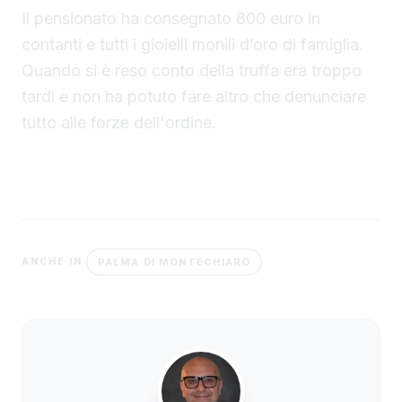
Il pensionato ha consegnato 800 euro in
contanti e tutti i gioielli monili d’oro di famiglia.
Quando si è reso conto della truffa era troppo
tardi e non ha potuto fare altro che denunciare
tutto alle forze dell'ordine.
PALMA DI MONTECHIARO
ANCHE IN