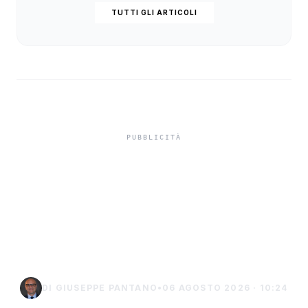
TUTTI GLI ARTICOLI
Niente ombrelloni con
struttura fissa in spiaggia,
controlli a Sciacca e
Menfi
DI GIUSEPPE PANTANO
•
06 AGOSTO 2026 · 10:24