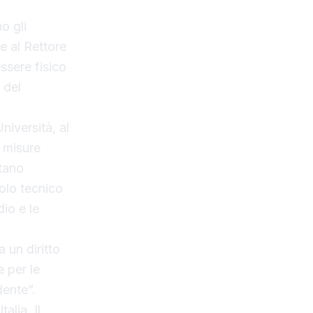
o gli
 e al Rettore
ssere fisico
 del
niversità, al
e misure
ntano
volo tecnico
dio e le
 un diritto
 per le
dente”.
alia. Il