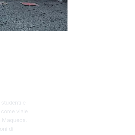
o diretto e
tesche
mento di
istituzioni
ve nelle
 studenti e
, come viale
via Maqueda.
oni di