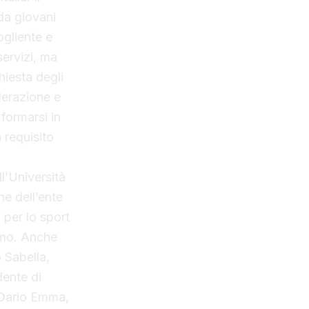
da giovani
ogliente e
servizi, ma
hiesta degli
derazione e
 formarsi in
 requisito
ll’Università
ne dell’ente
 per lo sport
ermo. Anche
 Sabella,
dente di
 Dario Emma,