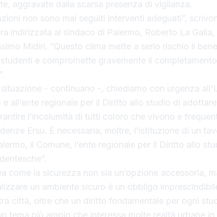
e, aggravate dalla scarsa presenza di vigilanza.
zioni non sono mai seguiti interventi adeguati”, scrivon
era indirizzata al sindaco di Palermo, Roberto La Galla,
simo Midiri. “Questo clima mette a serio rischio il bene
i studenti e compromette gravemente il completamento
”.
a situazione - continuano -, chiediamo con urgenza all’U
all’ente regionale per il Diritto allo studio di adottar
rantire l’incolumità di tutti coloro che vivono e freque
sidenze Ersu. È necessaria, inoltre, l’istituzione di un ta
alermo, il Comune, l’ente regionale per il Diritto allo stu
dentesche”.
inea come la sicurezza non sia un’opzione accessoria, ma
izzare un ambiente sicuro è un obbligo imprescindibile
stra città, oltre che un diritto fondamentale per ogni stu
un tema più ampio che interessa molte realtà urbane in It