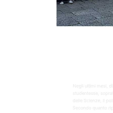
“Palermo non è un
forte, diffuso att
dell’Università di 
giurisprudenza, in 
su una problemati
zone universitarie
Negli ultimi mesi, d
studentesse, sopratt
delle Scienze, il po
Secondo quanto ripo