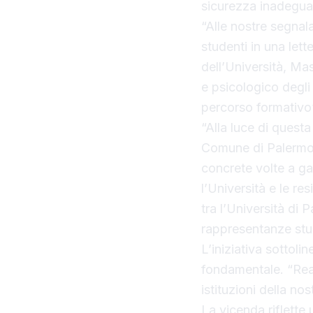
sicurezza inadeguat
“Alle nostre segnala
studenti in una lett
dell’Università, Mas
e psicologico degl
percorso formativo
“Alla luce di quest
Comune di Palermo e 
concrete volte a ga
l’Università e le re
tra l’Università di P
rappresentanze stu
L’iniziativa sottol
fondamentale. “Real
istituzioni della no
La vicenda riflette 