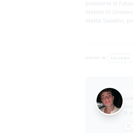
presidente di Futur
Matilde Di Girolamo
Mattia Saladino, p
PALERMO
ANCHE IN
Cri
GIO
Gior
18 a