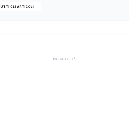
UTTI GLI ARTICOLI
iscemi, sorpreso 
a un terreno: de
n uomo di Marsa