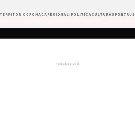
TERRITORIO
CRONACA
REGIONALI
POLITICA
CULTURA
SPORT
RUB
oto unanime delle Commissioni Cultura
Sanremo Giovani 2026 avrà un un
ità, studenti scri
ra al sindaco di Pa
Serve più sicurezz