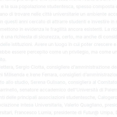
tà e la sua popolazione studentesca, spesso composta 
ano di trovare nelle città universitarie un ambiente acc
n questi anni cercato di attrarre studenti e investire in 
ettono in evidenza le fragilità ancora esistenti. La ric
 è una richiesta di sicurezza, certo, ma anche di consi
delle istituzioni. Avere un luogo in cui poter crescere e
ebbe essere percepito come un privilegio, ma come un
ito.
a lettera, Sergio Ciotta, consigliere d’amministrazione de
i Milisenda e Irene Ferrara, consiglieri d’amministrazio
itto allo studio, Serena Gulisano, consigliera al Comitato
 Parrinello, senatore accademico dell’Università di Pal
nti delle principali associazioni studentesche, Calogero
ociazione Intesa Universitaria, Valerio Quagliano, presi
rsitari, Francesco Lumia, presidente di Futur@ Unipa,