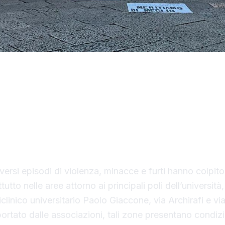
a città a misura di studente.” Con questo messaggi
raverso i social dalle principali associazioni studen
Palermo, ieri si è tenuto un sit-in davanti al diparti
piazza Pretoria, con l’obiettivo di sensibilizzare le 
ca crescente e ormai allarmante per chi studia e vi
: la sicurezza.
iversi episodi di violenza, minacce e furti hanno colpito
utto nelle aree attorno ai principali poli dell’università
liclinico universitario Paolo Giaccone, via Archirafi e 
rtato dalle associazioni, tali zone presentano condizi