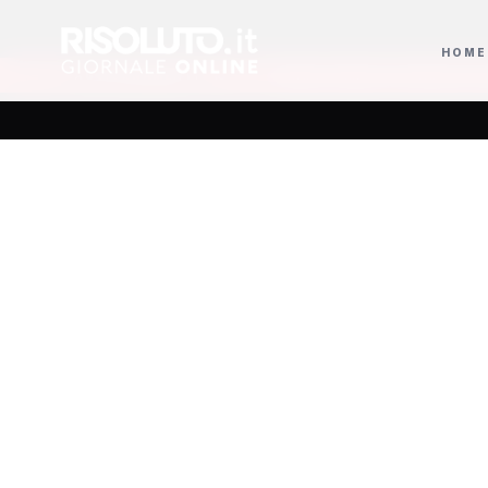
HOME
residente onorario
Salvatore Nastasi confermato presidente Siae con v
AGGIORNAMENTI
Univers
lette
“