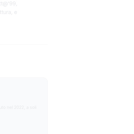
ett@‘99,
ttura, e
uto nel 2022, a soli