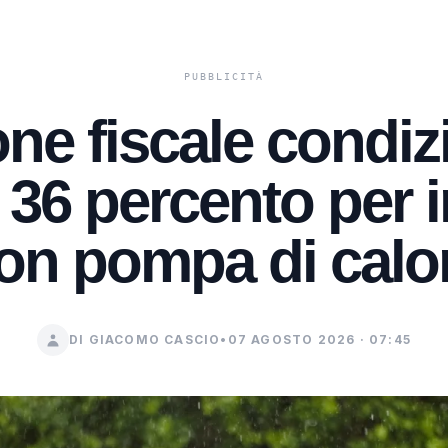
one fiscale condiz
 36 percento per i
on pompa di calo
DI GIACOMO CASCIO
•
07 AGOSTO 2026 · 07:45