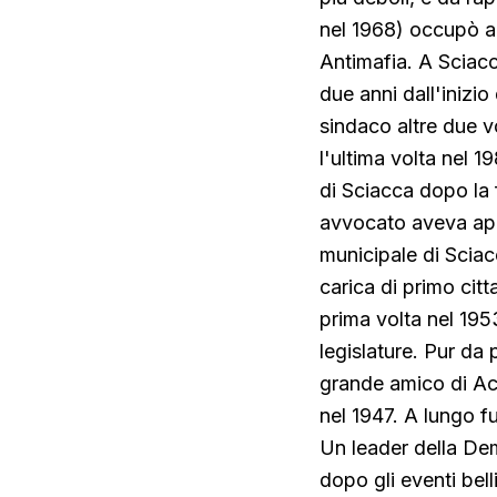
nel 1968) occupò a
Antimafia. A Sciacc
due anni dall'inizi
sindaco altre due v
l'ultima volta nel 
di Sciacca dopo la 
avvocato aveva app
municipale di Sciac
carica di primo citt
prima volta nel 1953
legislature. Pur da
grande amico di Acc
nel 1947. A lungo f
Un leader della Demo
dopo gli eventi bell