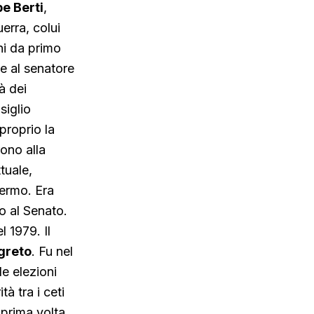
e Berti
,
erra, colui
ni da primo
e al senatore
à dei
siglio
proprio la
rono alla
tuale,
lermo. Era
o al Senato.
 1979. Il
greto
. Fu nel
le elezioni
à tra i ceti
 prima volta