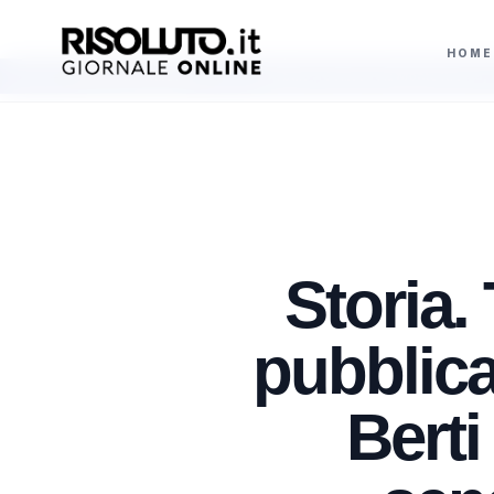
HOME
 pompa di calore
Al buio a Sciacca via Monte Kronio, i ladri di rame rubano
AGGIORNAMENTI
Storia. 
pubblica
Berti