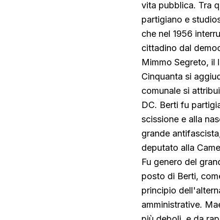
vita pubblica. Tra 
partigiano e studios
che nel 1956 interru
cittadino dal democ
Mimmo Segreto, il l
Cinquanta si aggiud
comunale si attribu
DC. Berti fu partigi
scissione e alla nas
grande antifascista
deputato alla Came
Fu genero del grand
posto di Berti, com
principio dell'alter
amministrative. Maes
più deboli, e da ra