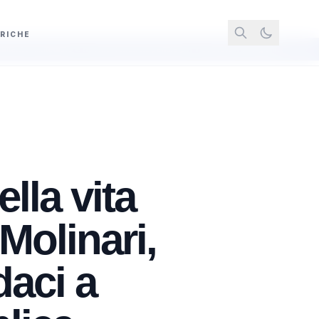
RICHE
rischio denuncia penale per i lavoratori che gonfiano titoli ed esperienze
ella vita
Molinari,
daci a