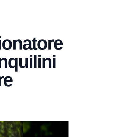
ionatore
nquilini
re