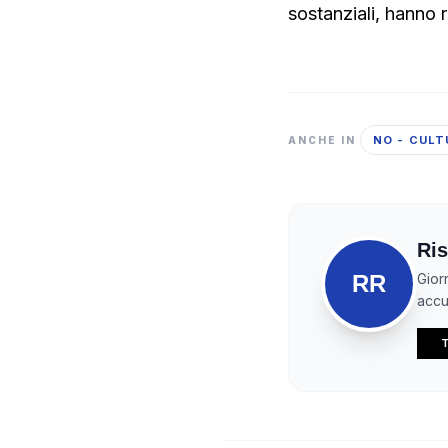
sostanziali, hanno 
NO - CULT
ANCHE IN
Ris
RR
Gior
accur
T