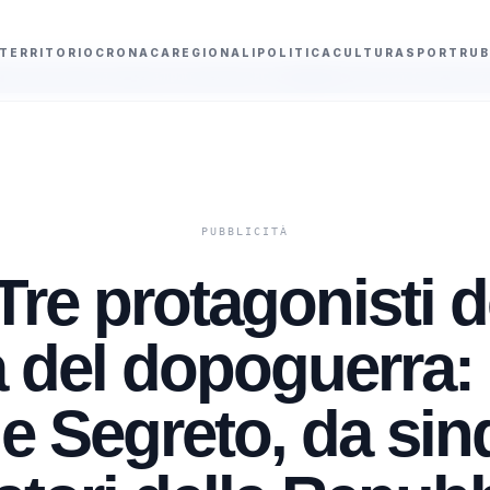
TERRITORIO
CRONACA
REGIONALI
POLITICA
CULTURA
SPORT
RUB
 13 campate di cavi elettrici
Curriculum false, licenziamento immediato e 
Tre protagonisti d
 del dopoguerra: 
 e Segreto, da sin