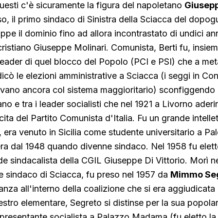
questi c'è sicuramente la figura del napoletano
Giusepp
o, il primo sindaco di Sinistra della Sciacca del dopogu
ppe il dominio fino ad allora incontrastato di undici an
ristiano Giuseppe Molinari. Comunista, Berti fu, insiem
eader di quel blocco del Popolo (PCI e PSI) che a met
icò le elezioni amministrative a Sciacca (i seggi in Con
ivano ancora col sistema maggioritario) sconfiggendo 
ano e tra i leader socialisti che nel 1921 a Livorno aderi
cita del Partito Comunista d'Italia. Fu un grande intellet
, era venuto in Sicilia come studente universitario a Pa
ra dal 1948 quando divenne sindaco. Nel 1958 fu elett
e sindacalista della CGIL Giuseppe Di Vittorio. Morì nel
e sindaco di Sciacca, fu preso nel 1957 da
Mimmo Se
nanza all'interno della coalizione che si era aggiudicata 
tro elementare, Segreto si distinse per la sua popolarit
ppresentante socialista a Palazzo Madama (fu eletto la