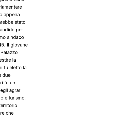
rlamentare
opo appena
arebbe stato
candidò per
rimo sindaco
5. Il giovane
 Palazzo
stire la
 fu eletto la
ve due
ri fu un
egli agrari
no e turismo.
erritorio
tre che