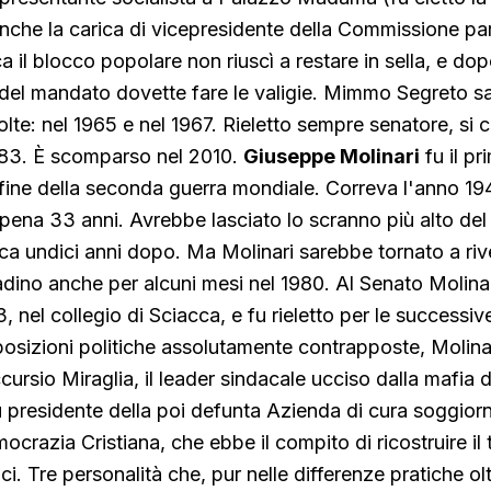
nche la carica di vicepresidente della Commissione pa
a il blocco popolare non riuscì a restare in sella, e d
o del mandato dovette fare le valigie. Mimmo Segreto s
olte: nel 1965 e nel 1967. Rieletto sempre senatore, si 
1983. È scomparso nel 2010.
Giuseppe Molinari
fu il p
fine della seconda guerra mondiale. Correva l'anno 194
ena 33 anni. Avrebbe lasciato lo scranno più alto del
ca undici anni dopo. Ma Molinari sarebbe tornato a rive
adino anche per alcuni mesi nel 1980. Al Senato Molinari
, nel collegio di Sciacca, e fu rieletto per le successi
 posizioni politiche assolutamente contrapposte, Molina
ursio Miraglia, il leader sindacale ucciso dalla mafia d
u presidente della poi defunta Azienda di cura soggior
crazia Cristiana, che ebbe il compito di ricostruire il t
ici. Tre personalità che, pur nelle differenze pratiche ol