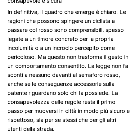
consapevole e sicura
In definitiva, il quadro che emerge è chiaro. Le
ragioni che possono spingere un ciclista a
passare col rosso sono comprensibili, spesso
legate a un timore concreto per la propria
incolumità o a un incrocio percepito come
pericoloso. Ma questo non trasforma il gesto in
un comportamento consentito. La legge non fa
sconti a nessuno davanti al semaforo rosso,
anche se le conseguenze accessorie sulla
patente riguardano solo chi la possiede. La
consapevolezza delle regole resta il primo
passo per muoversi in città in modo più sicuro e
rispettoso, sia per se stessi che per gli altri
utenti della strada.