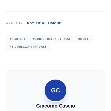
NOTIZIE GIURIDICHE
ANCHE IN
#CICLISTI
#CODICE DELLA STRADA
#MULTE
#SICUREZZA STRADALE
GC
Giacomo Cascio