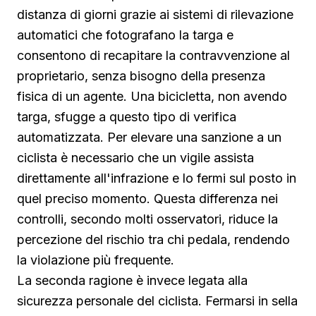
distanza di giorni grazie ai sistemi di rilevazione
automatici che fotografano la targa e
consentono di recapitare la contravvenzione al
proprietario, senza bisogno della presenza
fisica di un agente. Una bicicletta, non avendo
targa, sfugge a questo tipo di verifica
automatizzata. Per elevare una sanzione a un
ciclista è necessario che un vigile assista
direttamente all'infrazione e lo fermi sul posto in
quel preciso momento. Questa differenza nei
controlli, secondo molti osservatori, riduce la
percezione del rischio tra chi pedala, rendendo
la violazione più frequente.
La seconda ragione è invece legata alla
sicurezza personale del ciclista. Fermarsi in sella