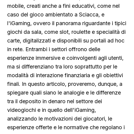
mobile, creati anche a fini educativi, come nel
caso
del gioco ambientato a Sciacca
, e
l'iGaming, ovvero il panorama riguardante i tipici
giochi da sala, come slot, roulette e specialità di
carte, digitalizzati e disponibili su portali ad hoc
in rete. Entrambi i settori offrono delle
esperienze immersive e coinvolgenti agli utenti,
ma si differenziano tra loro soprattutto per le
modalità di interazione finanziaria e gli obiettivi
finali. In questo articolo, proveremo, dunque, a
spiegare quali siano le analogie e le differenze
tra il deposito in denaro nel settore dei
videogiochi e in quello dell'iGaming,
analizzando le motivazioni dei giocatori, le
esperienze offerte e le normative che regolano i