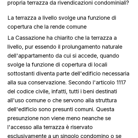
propria terrazza da rivendicazioni condominiali?
La terrazza a livello svolge una funzione di
copertura che la rende comune
La Cassazione ha chiarito che la terrazza a
livello, pur essendo il prolungamento naturale
dell'appartamento da cui si accede, quando
svolge la funzione di copertura di locali
sottostanti diventa parte dell'edificio necessaria
alla sua conservazione. Secondo l'articolo 1117
del codice civile, infatti, tutti i beni destinati
all'uso comune o che servono alla struttura
dell'edificio sono presunti comuni. Questa
presunzione non viene meno neanche se
l'accesso alla terrazza è riservato
esclusivamente a un singolo condomino o se