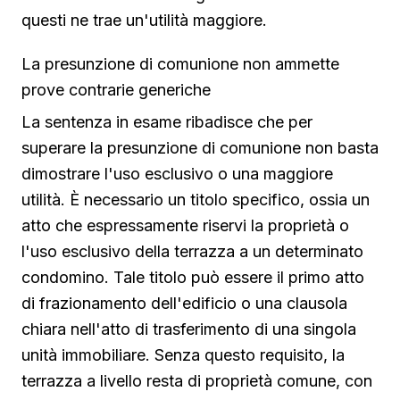
questi ne trae un'utilità maggiore.
La presunzione di comunione non ammette
prove contrarie generiche
La sentenza in esame ribadisce che per
superare la presunzione di comunione non basta
dimostrare l'uso esclusivo o una maggiore
utilità. È necessario un titolo specifico, ossia un
atto che espressamente riservi la proprietà o
l'uso esclusivo della terrazza a un determinato
condomino. Tale titolo può essere il primo atto
di frazionamento dell'edificio o una clausola
chiara nell'atto di trasferimento di una singola
unità immobiliare. Senza questo requisito, la
terrazza a livello resta di proprietà comune, con