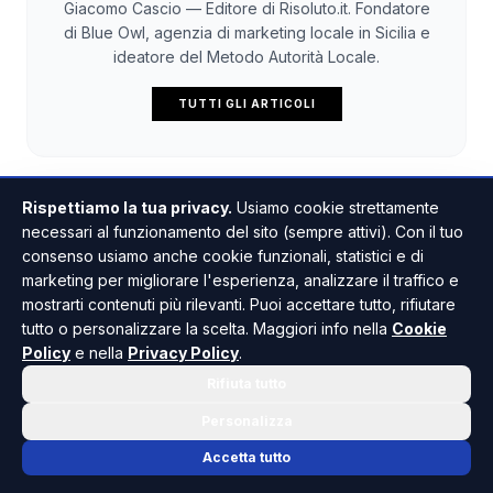
Giacomo Cascio — Editore di Risoluto.it. Fondatore
di Blue Owl, agenzia di marketing locale in Sicilia e
ideatore del Metodo Autorità Locale.
TUTTI GLI ARTICOLI
Rispettiamo la tua privacy.
Usiamo cookie strettamente
necessari al funzionamento del sito (sempre attivi). Con il tuo
consenso usiamo anche cookie funzionali, statistici e di
marketing per migliorare l'esperienza, analizzare il traffico e
mostrarti contenuti più rilevanti. Puoi accettare tutto, rifiutare
tutto o personalizzare la scelta. Maggiori info nella
Cookie
Smart working, il
Policy
e nella
Privacy Policy
.
Rifiuta tutto
Tribunale di Cosenza
Personalizza
annulla la sanzione da
Accetta tutto
50mila euro per l'app di