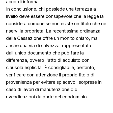
accordi informali.
In conclusione, chi possiede una terrazza a
livello deve essere consapevole che la legge la
considera comune se non esiste un titolo che ne
riservi la proprietà. La recentissima ordinanza
della Cassazione offre un monito chiaro, ma
anche una via di salvezza, rappresentata
dall'unico documento che può fare la
differenza, ovvero l'atto di acquisto con
clausola esplicita. È consigliabile, pertanto,
verificare con attenzione il proprio titolo di
provenienza per evitare spiacevoli sorprese in
caso di lavori di manutenzione o di
rivendicazioni da parte del condominio.