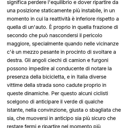
significa perdere l'equilibrio e dover ripartire da
una posizione staticamente più instabile, in un
momento in cui la reattività è inferiore rispetto a
quella di un'auto. È proprio in quella frazione di
secondo che può nascondersi il pericolo
maggiore, specialmente quando nelle vicinanze
c'è un mezzo pesante in procinto di svoltare a
destra. Gli angoli ciechi di camion e furgoni
possono impedire al conducente di notare la
presenza della bicicletta, e in Italia diverse
vittime della strada sono cadute proprio in
queste dinamiche. Per questo alcuni ciclisti
scelgono di anticipare il verde di qualche
istante, nella convinzione, giusta o sbagliata che
sia, che muoversi in anticipo sia più sicuro che
restare fermi e ripartire nel momento più