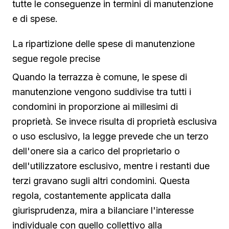
tutte le conseguenze in termini di manutenzione
e di spese.
La ripartizione delle spese di manutenzione
segue regole precise
Quando la terrazza è comune, le spese di
manutenzione vengono suddivise tra tutti i
condomini in proporzione ai millesimi di
proprietà. Se invece risulta di proprietà esclusiva
o uso esclusivo, la legge prevede che un terzo
dell'onere sia a carico del proprietario o
dell'utilizzatore esclusivo, mentre i restanti due
terzi gravano sugli altri condomini. Questa
regola, costantemente applicata dalla
giurisprudenza, mira a bilanciare l'interesse
individuale con quello collettivo alla