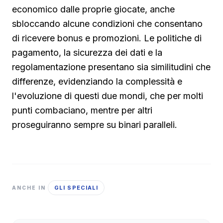
economico dalle proprie giocate, anche
sbloccando alcune condizioni che consentano
di ricevere bonus e promozioni. Le politiche di
pagamento, la sicurezza dei dati e la
regolamentazione presentano sia similitudini che
differenze, evidenziando la complessità e
l'evoluzione di questi due mondi, che per molti
punti combaciano, mentre per altri
proseguiranno sempre su binari paralleli.
GLI SPECIALI
ANCHE IN