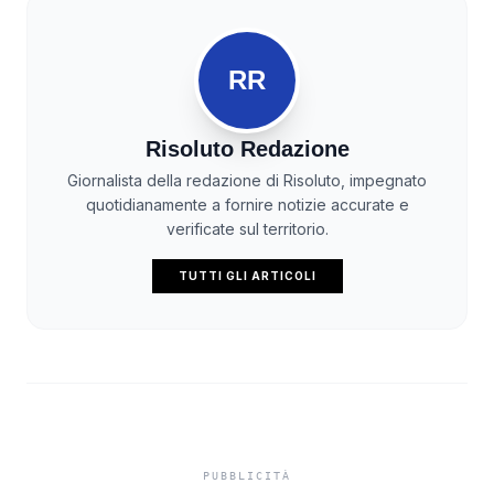
RR
Risoluto Redazione
Giornalista della redazione di Risoluto, impegnato
quotidianamente a fornire notizie accurate e
verificate sul territorio.
TUTTI GLI ARTICOLI