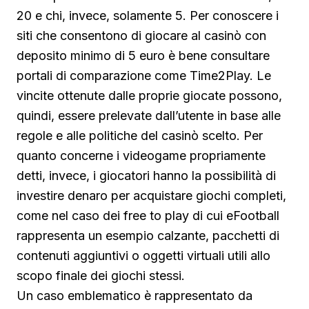
20 e chi, invece, solamente 5. Per conoscere i
siti che consentono di
giocare al casinò con
deposito minimo di 5 euro
è bene consultare
portali di comparazione come Time2Play. Le
vincite ottenute dalle proprie giocate possono,
quindi, essere prelevate dall’utente in base alle
regole e alle politiche del casinò scelto. Per
quanto concerne i videogame propriamente
detti, invece, i giocatori hanno la possibilità di
investire denaro per acquistare giochi completi,
come nel caso dei free to play di cui
eFootball
rappresenta un esempio calzante
, pacchetti di
contenuti aggiuntivi o oggetti virtuali utili allo
scopo finale dei giochi stessi.
Un caso emblematico è rappresentato da