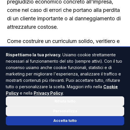
pregiudizio economico concreto all’impresa,
come nel caso di errori che portano alla perdita
di un cliente importante o al danneggiamento di
attrezzature costose.
Come costruire un curriculum solido, veritiero e
a norma di legge
Rispettiamo la tua privacy.
Usiamo cookie strettamente
La strada più sicura per evitare qualsiasi rischio
necessari al funzionamento del sito (sempre attivi). Con il tuo
consenso usiamo anche cookie funzionali, statistici e di
resta la trasparenza. Un curriculum ben scritto
marketing per migliorare l'esperienza, analizzare il traffico e
non ha bisogno di invenzioni, ma deve essere
mostrarti contenuti più rilevanti. Puoi accettare tutto, rifiutare
completo, chiaro e onesto. È importante
tutto o personalizzare la scelta. Maggiori info nella
Cookie
Policy
e nella
Privacy Policy
.
indicare dati di contatto aggiornati, un percorso
Rifiuta tutto
professionale descritto in ordine cronologico
inverso partendo dall’esperienza più recente, e
Personalizza
un percorso di studi riportato con precisione,
Accetta tutto
senza arrotondare titoli o date di