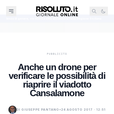
ia libera a otto assunzioni nella Regione Siciliana
Meloni replica a Conte 
Anche un drone per
verificare le possibilità di
riaprire il viadotto
Cansalamone
DI GIUSEPPE PANTANO
•
24 AGOSTO 2017 · 12:51