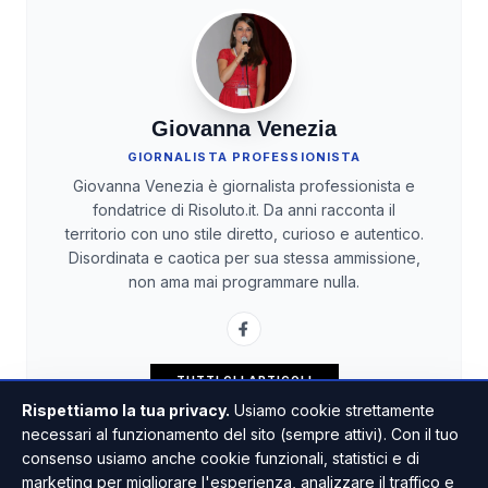
Giovanna Venezia
GIORNALISTA PROFESSIONISTA
Giovanna Venezia è giornalista professionista e
fondatrice di Risoluto.it. Da anni racconta il
territorio con uno stile diretto, curioso e autentico.
Disordinata e caotica per sua stessa ammissione,
non ama mai programmare nulla.
TUTTI GLI ARTICOLI
Rispettiamo la tua privacy.
Usiamo cookie strettamente
necessari al funzionamento del sito (sempre attivi). Con il tuo
consenso usiamo anche cookie funzionali, statistici e di
marketing per migliorare l'esperienza, analizzare il traffico e