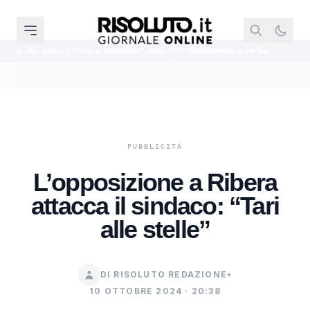
figlio ai domiciliari dopo l’accoltellamento in un bar
Marcinelle, la protes
L’opposizione a Ribera
attacca il sindaco: “Tari
alle stelle”
DI RISOLUTO REDAZIONE
•
10 OTTOBRE 2024 · 20:38