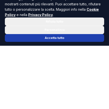
mostrarti contenuti più rilevanti. Puoi accettare tutto, rifiutare
tutto o personalizzare la scelta. Maggiori info nella
Cookie
Policy
e nella
Privacy Policy
.
Rifiuta tutto
Personalizza
Accetta tutto
📬 NEWSLETTER RISOLUTO
Le notizie che contano, ogni mattina
nella tua casella.
Niente spam, solo cronaca, politica e cultura della Sicilia che
dovresti conoscere.