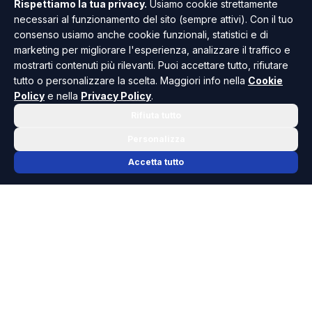
Rispettiamo la tua privacy.
Usiamo cookie strettamente
necessari al funzionamento del sito (sempre attivi). Con il tuo
Cristian Ruvanzeri
consenso usiamo anche cookie funzionali, statistici e di
GIORNALISTA
marketing per migliorare l'esperienza, analizzare il traffico e
mostrarti contenuti più rilevanti. Puoi accettare tutto, rifiutare
Giornalista pubblicista. Ha iniziato a collaborare
tutto o personalizzare la scelta. Maggiori info nella
Cookie
con la redazione di Risoluto nel 2022, a soli 18
Policy
e nella
Privacy Policy
.
anni. Si occupa principalmente di cronaca e
spettacolo.
Rifiuta tutto
Personalizza
Accetta tutto
TUTTI GLI ARTICOLI