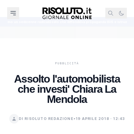
calizzato che diffondeva propaganda ISIS e istruzioni per bombe
Agrige
Assolto l'automobilista
che investi' Chiara La
Mendola
DI RISOLUTO REDAZIONE
•
19 APRILE 2018 · 12:43