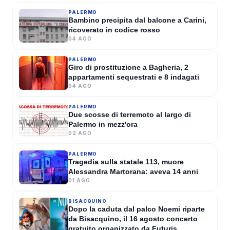
Anziana rapinata in casa a
PALERMO
Misilmeri, i ladri entrano
Bambino precipita dal balcone a Carini,
ricoverato in codice rosso
arrampicandosi sulle tubature
04 AGO
GIOVANNA VENEZIA
·
05 AGO 2026
PALERMO
Giro di prostituzione a Bagheria, 2
appartamenti sequestrati e 8 indagati
04 AGO
PALERMO
Due scosse di terremoto al largo di
Palermo in mezz'ora
02 AGO
PALERMO
Tragedia sulla statale 113, muore
Alessandra Martorana: aveva 14 anni
01 AGO
BISACQUINO
Dopo la caduta dal palco Noemi riparte
da Bisacquino, il 16 agosto concerto
gratuito organizzato da Futuris