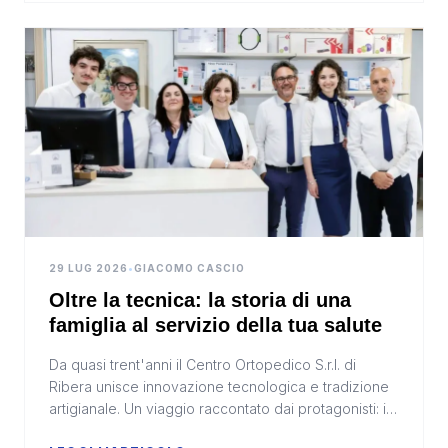
29 LUG 2026
•
GIACOMO CASCIO
Oltre la tecnica: la storia di una
famiglia al servizio della tua salute
Da quasi trent'anni il Centro Ortopedico S.r.l. di
Ribera unisce innovazione tecnologica e tradizione
artigianale. Un viaggio raccontato dai protagonisti: il
T. O. Dott.ssa Daniela Abbruzzo e i figli...