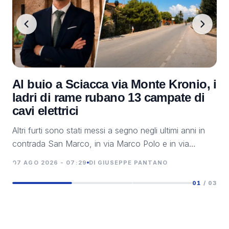
Al buio a Sciacca via Monte Kronio, i
Om
ladri di rame rubano 13 campate di
ga
cavi elettrici
ba
Altri furti sono stati messi a segno negli ultimi anni in
Tra
contrada San Marco, in via Marco Polo e in via
tro
Pasquale Tacci.
07 AGO 2026 - 07:29
DI GIUSEPPE PANTANO
06 
01
/ 03