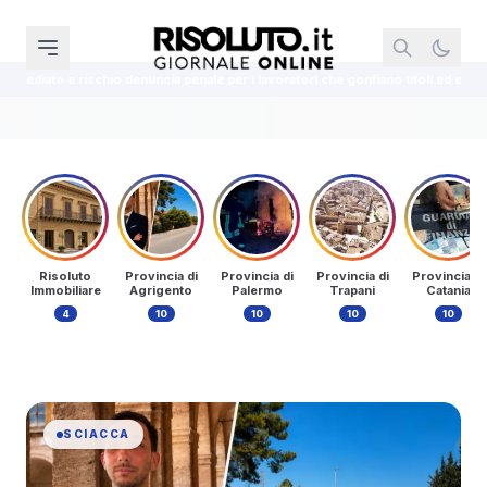
r i lavoratori che gonfiano titoli ed esperienze
Tari 2026, sconto fino a
Risoluto
Provincia di
Provincia di
Provincia di
Provincia di
Immobiliare
Agrigento
Palermo
Trapani
Catania
4
10
10
10
10
SCIACCA