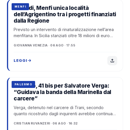
Incendi, Menfi unica località
MENFI
dell’Agrigentino tra i progetti finanziati
dalla Regione
Previsto un intervento di rinaturalizzazione nell’area
menfitana. In Sicilia stanziati oltre 18 milioni di euro
per recuperare i territori d...
GIOVANNA VENEZIA · 06 AGO · 17:55
LEGGI
Palermo, 41 bis per Salvatore Verga:
PALERMO
“Guidava la banda della Marinella dal
carcere”
Verga, detenuto nel carcere di Trani, secondo
quanto ricostruito dagli inquirenti avrebbe continuato
a impartire direttive alla banda dei ka...
CRISTIAN RUVANZERI · 06 AGO · 16:32