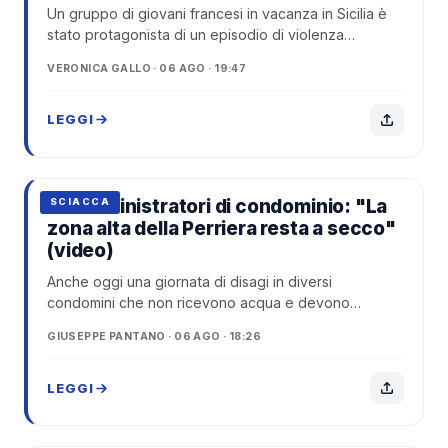
Un gruppo di giovani francesi in vacanza in Sicilia è
stato protagonista di un episodio di violenza
avvenuto nella notte a Siracusa. I turis...
VERONICA GALLO · 06 AGO · 19:47
LEGGI
Gli amministratori di condominio: "La
SCIACCA
zona alta della Perriera resta a secco"
(video)
Anche oggi una giornata di disagi in diversi
condomini che non ricevono acqua e devono
rifornirsi con autobotti.
GIUSEPPE PANTANO · 06 AGO · 18:26
LEGGI