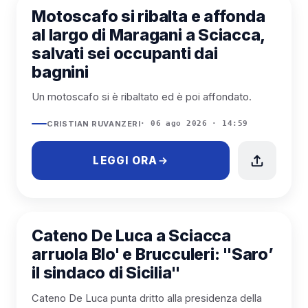
SCIACCA
Motoscafo si ribalta e affonda
al largo di Maragani a Sciacca,
salvati sei occupanti dai
bagnini
Un motoscafo si è ribaltato ed è poi affondato.
CRISTIAN RUVANZERI
· 06 ago 2026 · 14:59
LEGGI ORA
SCIACCA
Cateno De Luca a Sciacca
arruola Blo' e Brucculeri: "Saro’
il sindaco di Sicilia"
Cateno De Luca punta dritto alla presidenza della