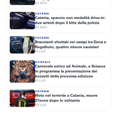
68enne
02 AGO
GIOVANNA VENEZIA
·
05 AGO 2026
CATANIA
Catania, spaccio con modalità drive-in:
due arresti dopo il blitz della polizia
02 AGO
CATANIA
Braccianti sfruttati nei campi tra Enna e
Regalbuto, quattro misure cautelari
31 LUG
ACIREALE
Carnevale estivo ad Acireale, a Sciacca
in programma la presentazione dei
bozzetti della prossima edizione
31 LUG
CATANIA
Moto nel torrente a Catania, muore
27enne dopo lo schianto
30 LUG