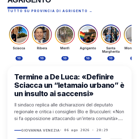
TUTTO SU PROVINCIA DI AGRIGENTO →
Sciacca
Ribera
Menfi
Agrigento
Santa
Monteva
Margherita
10
10
10
10
10
10
SCIACCA
Termine a De Luca: «Definire
Sciacca un “letamaio urbano” è
un insulto ai saccensi»
Il sindaco replica alle dichiarazioni del deputato
regionale e critica i consiglieri Blo e Brucculeri: «Non
si fa opposizione attaccando un’intera comunità».
Du...
GIOVANNA VENEZIA
· 06 ago 2026 · 20:29