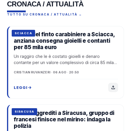
CRONACA / ATTUALITÀ
TUTTO SU CRONACA / ATTUALITÀ →
Truffa del finto carabiniere a Sciacca,
SCIACCA
anziana consegna gioielli e contanti
per 85 mila euro
Un raggiro che le è costato gioielli e denaro
contante per un valore complessivo di circa 85 mila
euro.
CRISTIAN RUVANZERI · 06 AGO · 20:50
LEGGI
Turisti aggrediti a Siracusa, gruppo di
SIRACUSA
francesi finisce nel mirino: indaga la
polizia