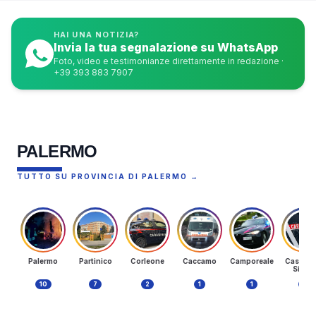
HAI UNA NOTIZIA?
Invia la tua segnalazione su WhatsApp
Foto, video e testimonianze direttamente in redazione ·
+39 393 883 7907
PALERMO
TUTTO SU PROVINCIA DI PALERMO →
Palermo
Partinico
Corleone
Caccamo
Camporeale
Castella
Sicula
10
7
2
1
1
1
MILSIMERI