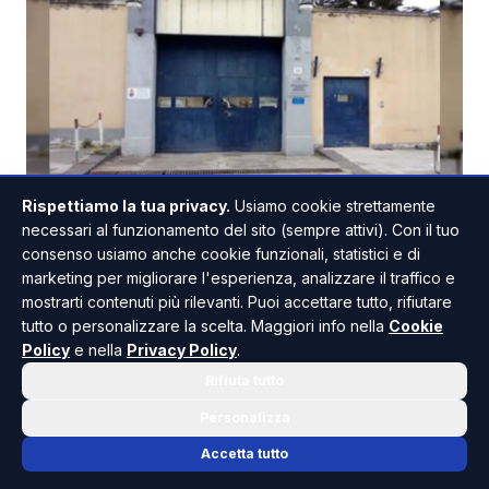
Rispettiamo la tua privacy.
Usiamo cookie strettamente
MESSINA
necessari al funzionamento del sito (sempre attivi). Con il tuo
Detenuto morto in carcere a Barcellona
consenso usiamo anche cookie funzionali, statistici e di
Pozzo di Gotto, aperta un'indagine
marketing per migliorare l'esperienza, analizzare il traffico e
mostrarti contenuti più rilevanti. Puoi accettare tutto, rifiutare
Un uomo di 33 anni è stato trovato senza vita all'interno
tutto o personalizzare la scelta. Maggiori info nella
Cookie
della casa circondariale "Vittorio Madia" di Barcellona
Policy
e nella
Privacy Policy
.
Pozzo di Gotto. Il detenuto morto in carcere è stato
rinvenuto nella sua cella e la sc...
Rifiuta tutto
02 AGO - 19:16
Personalizza
Accetta tutto