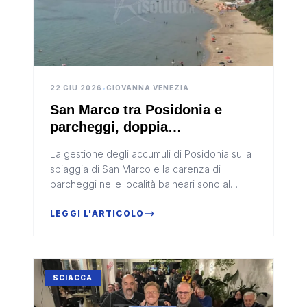
22 GIU 2026
•
GIOVANNA VENEZIA
San Marco tra Posidonia e
parcheggi, doppia
interrogazione di Santangelo:
La gestione degli accumuli di Posidonia sulla
“Servono interventi immediati”
spiaggia di San Marco e la carenza di
parcheggi nelle località balneari sono al
centro di due interrogazioni a risposta orale
presentate dalla consiglier...
LEGGI L'ARTICOLO
SCIACCA