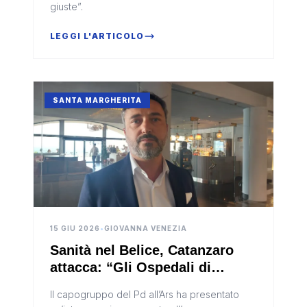
giuste”.
LEGGI L'ARTICOLO
SANTA MARGHERITA
15 GIU 2026
•
GIOVANNA VENEZIA
Sanità nel Belice, Catanzaro
attacca: “Gli Ospedali di
Comunità rischiano di
Il capogruppo del Pd all’Ars ha presentato
indebolire i presidi esistenti”