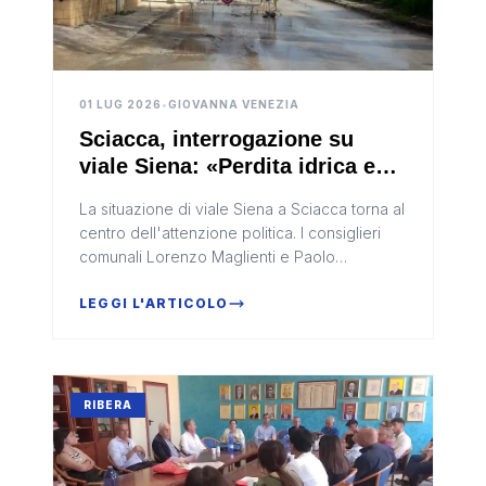
01 LUG 2026
•
GIOVANNA VENEZIA
Sciacca, interrogazione su
viale Siena: «Perdita idrica e
strada dissestata, servono
La situazione di viale Siena a Sciacca torna al
interventi"
centro dell'attenzione politica. I consiglieri
comunali Lorenzo Maglienti e Paolo
Mandracchia hanno presentato
un'interrogazione indirizzata al sindaco...
LEGGI L'ARTICOLO
RIBERA