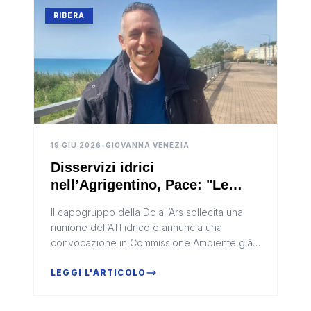
RIBERA
19 GIU 2026
•
GIOVANNA VENEZIA
Disservizi idrici
nell’Agrigentino, Pace: "Le
parole di don Damanti
Il capogruppo della Dc all’Ars sollecita una
esprimono il disagio di tante
riunione dell’ATI idrico e annuncia una
famiglie"
convocazione in Commissione Ambiente già
nei prossimi giorniLa situazione dei servizi
idrici in provincia di Agrige...
LEGGI L'ARTICOLO