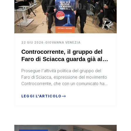
22 GIU 2026
•
GIOVANNA VENEZIA
Controcorrente, il gruppo del
Faro di Sciacca guarda già alle
prossime elezioni
Prosegue l'attività politica del gruppo del
Faro di Sciacca, espressione del movimento
Controcorrente, che con un comunicato ha
fatto sapere di essersi riunito per fare il punto
sulle prospettive futu...
LEGGI L'ARTICOLO