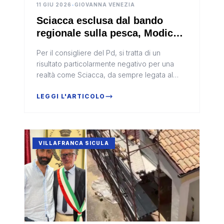
11 GIU 2026
•
GIOVANNA VENEZIA
Sciacca esclusa dal bando
regionale sulla pesca, Modica
attacca: "Occasione mancata
Per il consigliere del Pd, si tratta di un
per Sciacca"
risultato particolarmente negativo per una
realtà come Sciacca, da sempre legata al
settore della pesca e alla filiera ittica
LEGGI L'ARTICOLO
VILLAFRANCA SICULA