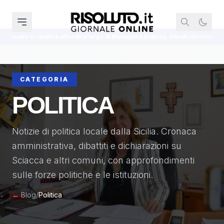
o di Maragani a Sciacca, salvati sei occupanti dai bagnini
Ginevra Taddeuc
CATEGORIA
POLITICA
Notizie di politica locale dalla Sicilia. Cronaca
amministrativa, dibattiti e dichiarazioni su
Sciacca e altri comuni, con approfondimenti
sulle forze politiche e le istituzioni.
← Blog
/
Politica