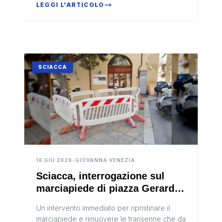
protezione civile fin...
LEGGI L'ARTICOLO
SCIACCA
16 GIU 2026
•
GIOVANNA VENEZIA
Sciacca, interrogazione sul
marciapiede di piazza Gerardo
Noceto: chiesto un intervento
Un intervento immediato per ripristinare il
urgente per tutelare un'attività
marciapiede e rimuovere le transenne che da