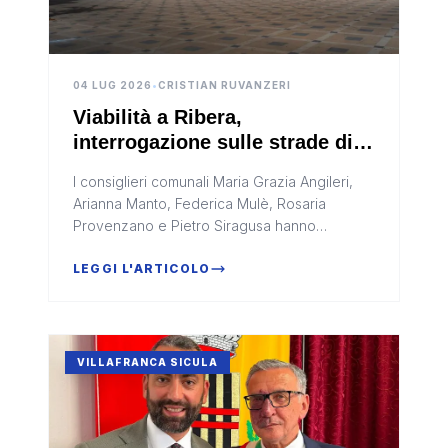
04 LUG 2026
•
CRISTIAN RUVANZERI
Viabilità a Ribera,
interrogazione sulle strade di
Borgo Bonsignore e della Foce
I consiglieri comunali Maria Grazia Angileri,
del Platani
Arianna Manto, Federica Mulè, Rosaria
Provenzano e Pietro Siragusa hanno
presentato un’interrogazione, indirizzata alla
presidente del consiglio comunale...
LEGGI L'ARTICOLO
VILLAFRANCA SICULA