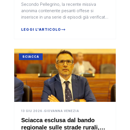
Secondo Pellegrino, la recente missiva
anonima contenente pesanti offese si
inserisce in una serie di episodi già verificatisi
in passato e rappresenta un fatto grave che
non può essere sottovalutato.
LEGGI L'ARTICOLO
SCIACCA
13 GIU 2026
•
GIOVANNA VENEZIA
Sciacca esclusa dal bando
regionale sulle strade rurali,