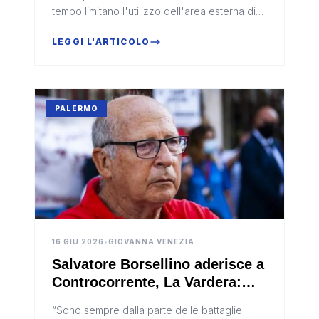
commerciale
tempo limitano l'utilizzo dell'area esterna di
un esercizio commerciale di piazza Gerardo
Noceto. È quanto chied...
LEGGI L'ARTICOLO
PALERMO
16 GIU 2026
•
GIOVANNA VENEZIA
Salvatore Borsellino aderisce a
Controcorrente, La Vardera:
“Un giorno che non
“Sono sempre dalla parte delle battaglie
dimenticherò”