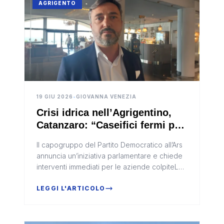
AGRIGENTO
19 GIU 2026
•
GIOVANNA VENEZIA
Crisi idrica nell’Agrigentino,
Catanzaro: “Caseifici fermi per
assenza d’acqua, presenterò
Il capogruppo del Partito Democratico all’Ars
un’interrogazione urgente”
annuncia un’iniziativa parlamentare e chiede
interventi immediati per le aziende colpiteLa
crisi idrica continua a produrre conseguenze
pesanti nel territ...
LEGGI L'ARTICOLO