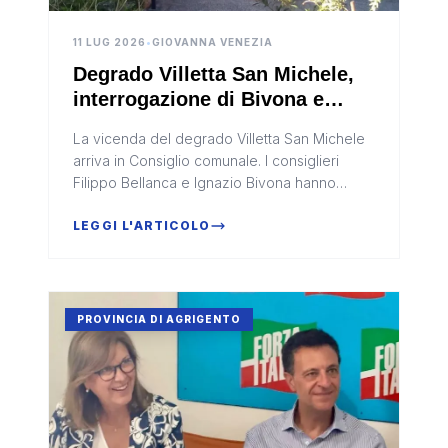
11 LUG 2026
•
GIOVANNA VENEZIA
Degrado Villetta San Michele,
interrogazione di Bivona e
Bellanca
La vicenda del degrado Villetta San Michele
arriva in Consiglio comunale. I consiglieri
Filippo Bellanca e Ignazio Bivona hanno
presentato un'interrogazione a risposta
scritta indirizzata al sindaco F...
LEGGI L'ARTICOLO
PROVINCIA DI AGRIGENTO