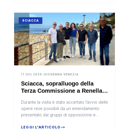
organismo d...
SCIACCA
17 GIU 2026
•
GIOVANNA VENEZIA
Sciacca, sopralluogo della
Terza Commissione a Renella:
avviati i lavori di
Durante la visita è stato accertato l’avvio delle
riqualificazione
opere rese possibili da un emendamento
presentato dai gruppi di opposizione e
successivamente approvato dal Consiglio
comunale
LEGGI L'ARTICOLO