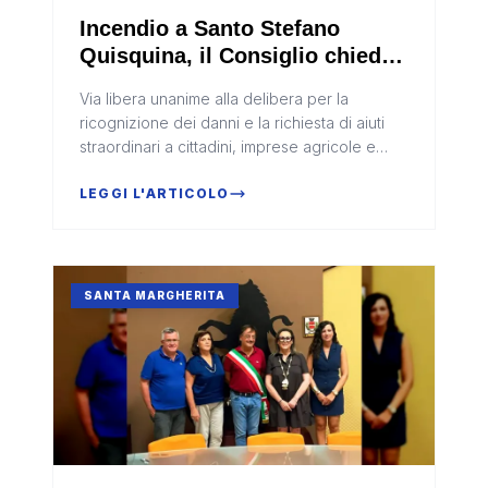
Incendio a Santo Stefano
Quisquina, il Consiglio chiede
lo stato di calamità
Via libera unanime alla delibera per la
ricognizione dei danni e la richiesta di aiuti
straordinari a cittadini, imprese agricole e
allevatoriIl Consiglio comunale di Santo
Stefano Quisquina ha votato...
LEGGI L'ARTICOLO
SANTA MARGHERITA