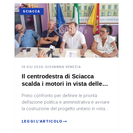
SCIACCA
19 GIU 2026
•
GIOVANNA VENEZIA
Il centrodestra di Sciacca
scalda i motori in vista delle
amministrative del 2027
Primo confronto per definire le priorità
dell’azione politica e amministrativa e avviare
la costruzione del progetto unitario in vista
della scelta del candidato sindacoSi è svolta
nella serata di ier...
LEGGI L'ARTICOLO