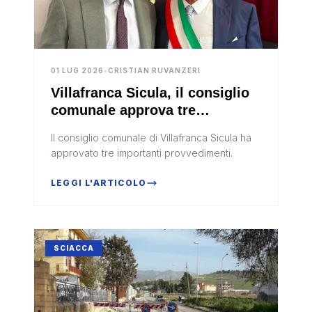
01 LUG 2026
•
CRISTIAN RUVANZERI
Villafranca Sicula, il consiglio
comunale approva tre
provvedimenti: catasto incendi,
Il consiglio comunale di Villafranca Sicula ha
rottamazione quinquies e
approvato tre importanti provvedimenti.
nuovo regolamento
LEGGI L'ARTICOLO
SCIACCA