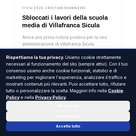
11 GIU 2026
•
CRISTIAN RUVANZERI
Sbloccati i lavori della scuola
media di Villafranca Sicula
Arriva una prima notizia positiva per la neo
amministrazione di Villafranca Sicula.
LEGGI L'ARTICOLO
Rispettiamo la tua privacy.
Usiamo cookie strettamente
necessari al funzionamento del sito (sempre attivi). Con il tuo
consenso usiamo anche cookie funzionali, statistici e di
marketing per migliorare l'esperienza, analizzare il traffico e
mostrarti contenuti più rilevanti. Puoi accettare tutto, rifiutare
SAMBUCA DI SICILIA
tutto o personalizzare la scelta. Maggiori info nella
Cookie
Policy
e nella
Privacy Policy
.
Rifiuta tutto
Personalizza
Accetta tutto