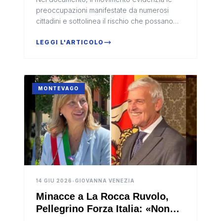
l’ospedale di Sciacca”
preoccupazioni manifestate da numerosi
cittadini e sottolinea il rischio che possano
essere compromessi i livelli
LEGGI L'ARTICOLO
MONTEVAGO
14 GIU 2026
•
GIOVANNA VENEZIA
Minacce a La Rocca Ruvolo,
Pellegrino Forza Italia: «Non
sarà lasciata sola»