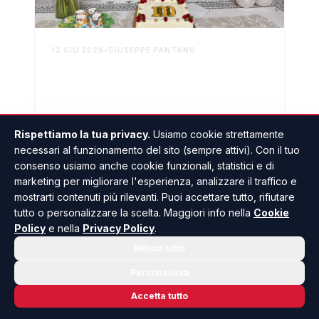
12 GIU 2026
•
GIUSEPPE PANTANO
Menfi in festa per i 100 anni di
nonna Dina Alesi
Leonarda Alesi e il marito Girolamo hanno
avuto 3 figli e ​8 nipoti per i quali la centenaria
Rispettiamo la tua privacy.
Usiamo cookie strettamente
rappresenta un pilastro insostituibile.
necessari al funzionamento del sito (sempre attivi). Con il tuo
consenso usiamo anche cookie funzionali, statistici e di
LEGGI L'ARTICOLO
marketing per migliorare l'esperienza, analizzare il traffico e
mostrarti contenuti più rilevanti. Puoi accettare tutto, rifiutare
tutto o personalizzare la scelta. Maggiori info nella
Cookie
Policy
e nella
Privacy Policy
.
MENFI
Rifiuta tutto
Personalizza
Accetta tutto