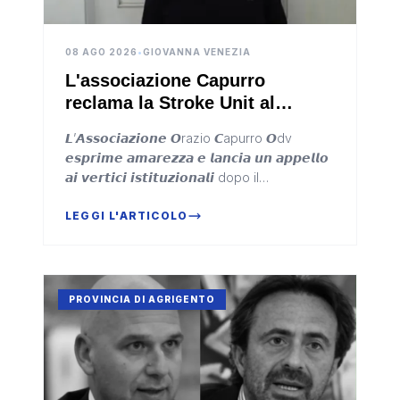
08 AGO 2026
•
GIOVANNA VENEZIA
L'associazione Capurro
reclama la Stroke Unit al
Giovanni Paolo II: "Potenziata
𝙇’𝘼𝙨𝙨𝙤𝙘𝙞𝙖𝙯𝙞𝙤𝙣𝙚 𝙊razio 𝘾apurro 𝙊dv
ad Agrigento e solo sulla carta
𝙚𝙨𝙥𝙧𝙞𝙢𝙚 𝙖𝙢𝙖𝙧𝙚𝙯𝙯𝙖 𝙚 𝙡𝙖𝙣𝙘𝙞𝙖 𝙪𝙣 𝙖𝙥𝙥𝙚𝙡𝙡𝙤
a Sciacca"
𝙖𝙞 𝙫𝙚𝙧𝙩𝙞𝙘𝙞 𝙞𝙨𝙩𝙞𝙩𝙪𝙯𝙞𝙤𝙣𝙖𝙡𝙞 dopo il
potenziamento della Stroke Unit agrigentina
mentre a Sciacca la stessa unità non parte
LEGGI L'ARTICOLO
PROVINCIA DI AGRIGENTO