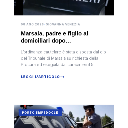
08 AGO 2026
•
GIOVANNA VENEZIA
Marsala, padre e figlio ai
domiciliari dopo
l’accoltellamento in un bar
L’ordinanza cautelare è stata disposta dal gip
del Tribunale di Marsala su richiesta della
Procura ed eseguita dai carabinieri il 5
agosto. Le ipotesi di reato contestate, con
differenti posizioni, so...
LEGGI L'ARTICOLO
PORTO EMPEDOCLE