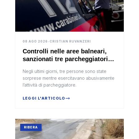
08 AGO 2026
•
CRISTIAN RUVANZERI
Controlli nelle aree balneari,
sanzionati tre parcheggiatori
abusivi a Porto Empedocle
Negli ultimi giorni, tre persone sono state
sorprese mentre esercitavano abusivamente
l’attività di parcheggiatore.
LEGGI L'ARTICOLO
RIBERA