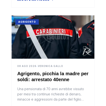
AGRIGENTO
08 AGO 2026
•
VERONICA GALLO
Agrigento, picchia la madre per
soldi: arrestato 40enne
Una pensionata di 70 anni avrebbe vissuto
per mesi tra continue richieste di denaro,
minacce e aggressioni da parte del figlio
quarantenne. Una situazione che, secondo