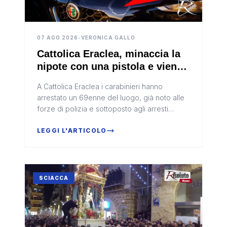
07 AGO 2026
•
VERONICA GALLO
Cattolica Eraclea, minaccia la
nipote con una pistola e viene
arrestato
A Cattolica Eraclea i carabinieri hanno
arrestato un 69enne del luogo, già noto alle
forze di polizia e sottoposto agli arresti
domiciliari con braccialetto elettronico.
L’uomo è ritenuto responsabile...
LEGGI L'ARTICOLO
SCIACCA