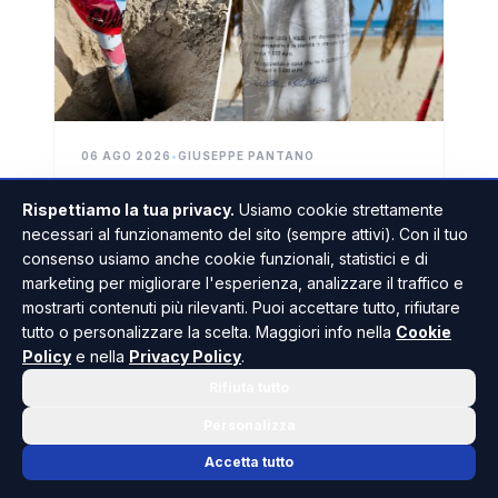
06 AGO 2026
•
GIUSEPPE PANTANO
Ombrelloni piantati sulla
Rispettiamo la tua privacy.
Usiamo cookie strettamente
spiaggia e ganci di ferro
necessari al funzionamento del sito (sempre attivi). Con il tuo
pericolosi per i bagnanti, a
consenso usiamo anche cookie funzionali, statistici e di
Tra Porto Palo e Cipollazzo la Guardia
Menfi i primi sequestri
marketing per migliorare l'esperienza, analizzare il traffico e
costiera ha trovato le situazioni più critiche.
mostrarti contenuti più rilevanti. Puoi accettare tutto, rifiutare
tutto o personalizzare la scelta. Maggiori info nella
Cookie
LEGGI L'ARTICOLO
Policy
e nella
Privacy Policy
.
Rifiuta tutto
Personalizza
SCIACCA
Accetta tutto