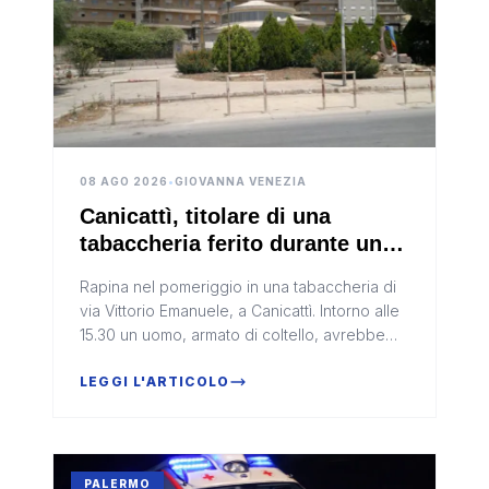
08 AGO 2026
•
GIOVANNA VENEZIA
Canicattì, titolare di una
tabaccheria ferito durante una
rapina: denunciato un uomo
Rapina nel pomeriggio in una tabaccheria di
via Vittorio Emanuele, a Canicattì. Intorno alle
15.30 un uomo, armato di coltello, avrebbe
minacciato il titolare di 52 anni, facendosi
consegnare circa 20...
LEGGI L'ARTICOLO
PALERMO