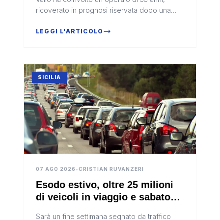
ricoverato in prognosi riservata dopo una
caduta avvenuta all'interno di uno
stabilimento vitivinicolo. L'uomo, dip...
LEGGI L'ARTICOLO
SICILIA
07 AGO 2026
•
CRISTIAN RUVANZERI
Esodo estivo, oltre 25 milioni
di veicoli in viaggio e sabato
mattina da bollino nero
Sarà un fine settimana segnato da traffico