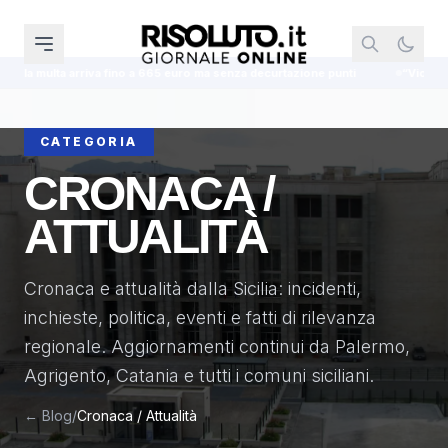
a senza decurtazione punti
“Violenza sessuale in piazza Carmine a Sciacc
CATEGORIA
CRONACA /
ATTUALITÀ
Cronaca e attualità dalla Sicilia: incidenti,
inchieste, politica, eventi e fatti di rilevanza
regionale. Aggiornamenti continui da Palermo,
Agrigento, Catania e tutti i comuni siciliani.
← Blog
/
Cronaca / Attualità