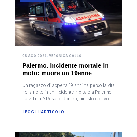
08 AGO 2026
•
VERONICA GALLO
Palermo, incidente mortale in
moto: muore un 19enne
Un ragazzo di appena 19 anni ha perso la vita
nella notte in un incidente mortale a Palermo.
La vittima è Rosario Romeo, rimasto coinvolto
in un tragico schianto mentre viaggiava in
moto lungo viale E...
LEGGI L'ARTICOLO