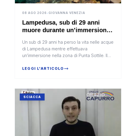
08 AGO 2026
•
GIOVANNA VENEZIA
Lampedusa, sub di 29 anni
muore durante un’immersione
a Punta Sottile
Un sub di 29 anni ha perso la vita nelle acque
di Lampedusa mentre effettuava
un’immersione nella zona di Punta Sottile. Il
giovane, un turista appassionato di attività
subacquee, si trovava sull’isol...
LEGGI L'ARTICOLO
SCIACCA