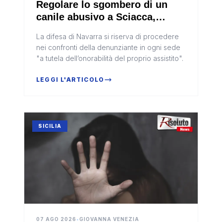
Regolare lo sgombero di un
canile abusivo a Sciacca,
archiviata la posizione del
La difesa di Navarra si riserva di procedere
comandante Navarra
nei confronti della denunziante in ogni sede
"a tutela dell’onorabilità del proprio assistito".
LEGGI L'ARTICOLO
SICILIA
07 AGO 2026
•
GIOVANNA VENEZIA