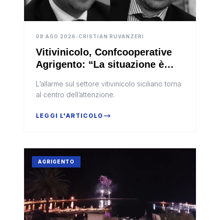
08 AGO 2026
•
CRISTIAN RUVANZERI
Vitivinicolo, Confcooperative
Agrigento: “La situazione è
drammatica, bisogna fare
L’allarme sul settore vitivinicolo siciliano torna
presto”
al centro dell’attenzione.
LEGGI L'ARTICOLO
AGRIGENTO