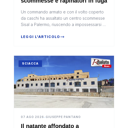
scommesse e rapinatori in fuga
Un commando armato e con il volto coperto
da caschi ha assaltato un centro scommesse
Sisal a Palermo, riuscendo a impossessarsi di
circa 5 mila euro custoditi in una
cassaforte.Dopo il colpo, i rapina...
LEGGI L'ARTICOLO
SCIACCA
07 AGO 2026
•
GIUSEPPE PANTANO
Il natante affondato a