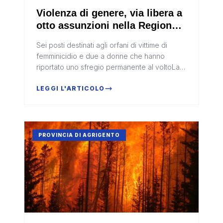
Violenza di genere, via libera a
otto assunzioni nella Regione
Siciliana
Sei posti destinati agli orfani di vittime di
femminicidio e due a donne che hanno
riportato uno sfregio permanente al voltoLa
Regione Siciliana ha completato l’esame delle
domande presentate nei term...
LEGGI L'ARTICOLO
PROVINCIA DI AGRIGENTO