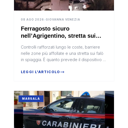
08 AGO 2026
•
GIOVANNA VENEZIA
Ferragosto sicuro
nell’Agrigentino, stretta sui
falò in spiaggia:
Controlli rafforzati lungo le coste, barriere
nelle zone più affollate e una stretta sui falò
in spiaggia. È quanto prevede il dispositivo di
sicurezza predisposto dalla Prefettura di
Agrigento in vis...
LEGGI L'ARTICOLO
MARSALA