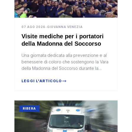
07 AGO 2026
•
GIOVANNA VENEZIA
Visite mediche per i portatori
della Madonna del Soccorso
Una giornata dedicata alla prevenzione e al
benessere di coloro che sostengono la Vara
della Madonna del Soccorso durante la
tradizionale processione di Sciacca. È questo
lo scopo di “Una fatica d’amo...
LEGGI L'ARTICOLO
RIBERA