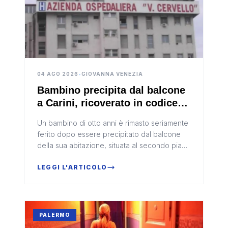
04 AGO 2026
•
GIOVANNA VENEZIA
Bambino precipita dal balcone
a Carini, ricoverato in codice
rosso
Un bambino di otto anni è rimasto seriamente
ferito dopo essere precipitato dal balcone
della sua abitazione, situata al secondo piano
di un edificio di Carini, in provincia di
Palermo.L’incidente si...
LEGGI L'ARTICOLO
PALERMO