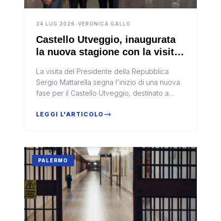
24 LUG 2026
•
VERONICA GALLO
Castello Utveggio, inaugurata
la nuova stagione con la visita
del Presidente Mattarella
La visita del Presidente della Repubblica
Sergio Mattarella segna l'inizio di una nuova
fase per il Castello Utveggio, destinato a
diventare sempre più un punto di riferimento
per congressi, eventi is...
LEGGI L'ARTICOLO
PALERMO