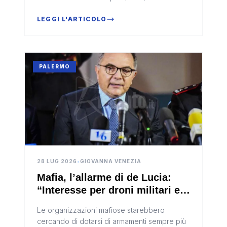
Gallo e Autolinee Giamporcaro.La misura è
contenuta nel nuovo accor...
LEGGI L'ARTICOLO
PALERMO
28 LUG 2026
•
GIOVANNA VENEZIA
Mafia, l’allarme di de Lucia:
“Interesse per droni militari e
armi dal conflitto russo-
Le organizzazioni mafiose starebbero
ucraino”
cercando di dotarsi di armamenti sempre più