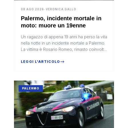
08 AGO 2026
•
VERONICA GALLO
Palermo, incidente mortale in
moto: muore un 19enne
Un ragazzo di appena 19 anni ha perso la vita
nella notte in un incidente mortale a Palermo.
La vittima è Rosario Romeo, rimasto coinvolto
in un tragico schianto mentre viaggiava in
moto lungo viale E...
LEGGI L'ARTICOLO
PALERMO