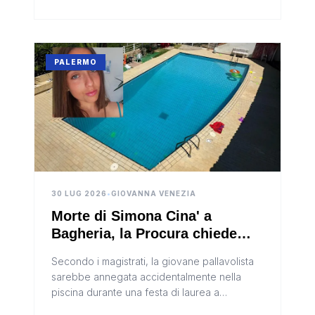
PALERMO
30 LUG 2026
•
GIOVANNA VENEZIA
Morte di Simona Cina' a
Bagheria, la Procura chiede
l'archiviazione
Secondo i magistrati, la giovane pallavolista
sarebbe annegata accidentalmente nella
piscina durante una festa di laurea a
Bagheria. La famiglia ha sempre contestato