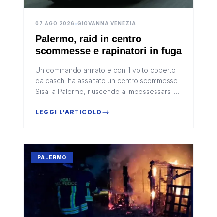
07 AGO 2026
•
GIOVANNA VENEZIA
Palermo, raid in centro
scommesse e rapinatori in fuga
Un commando armato e con il volto coperto
da caschi ha assaltato un centro scommesse
Sisal a Palermo, riuscendo a impossessarsi di
circa 5 mila euro custoditi in una
cassaforte.Dopo il colpo, i rapina...
LEGGI L'ARTICOLO
PALERMO