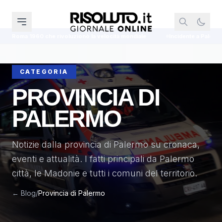
ocità mondiale
Incidente a Palermo, donna perde un braccio
Melo
CATEGORIA
PROVINCIA DI
PALERMO
Notizie dalla provincia di Palermo su cronaca,
eventi e attualità. I fatti principali da Palermo
città, le Madonie e tutti i comuni del territorio.
← Blog
/
Provincia di Palermo