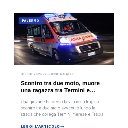
PALERMO
31 LUG 2026
•
VERONICA GALLO
Scontro tra due moto, muore
una ragazza tra Termini e
Trabia
Una giovane ha perso la vita in un tragico
scontro tra due moto avvenuto lungo la
strada che collega Termini Imerese e Trabia,
nel Palermitano. L'impatto, particolarmente
violento, ha richiesto l'inte...
LEGGI L'ARTICOLO