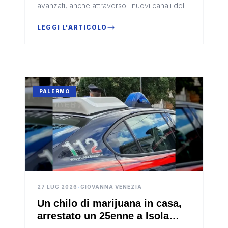
avanzati, anche attraverso i nuovi canali del
mercato clandestino internazionale.A lanciare
l’allarme è stato il procur...
LEGGI L'ARTICOLO
PALERMO
27 LUG 2026
•
GIOVANNA VENEZIA
Un chilo di marijuana in casa,
arrestato un 25enne a Isola