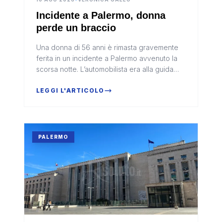
Incidente a Palermo, donna
perde un braccio
Una donna di 56 anni è rimasta gravemente
ferita in un incidente a Palermo avvenuto la
scorsa notte. L’automobilista era alla guida
della propria auto e percorreva la parallela di
viale Regione Sicili...
LEGGI L'ARTICOLO
PALERMO