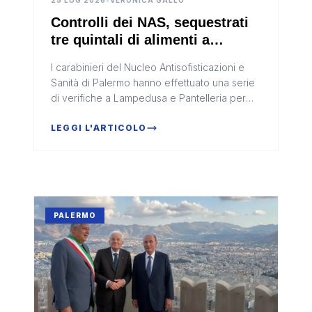
25 LUG 2026
•
VERONICA GALLO
Controlli dei NAS, sequestrati
tre quintali di alimenti a
Lampedusa e Pantelleria
I carabinieri del Nucleo Antisofisticazioni e
Sanità di Palermo hanno effettuato una serie
di verifiche a Lampedusa e Pantelleria per
accertare il rispetto delle norme igienico-
sanitarie e di sicurezz...
LEGGI L'ARTICOLO
PALERMO