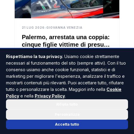
21 LUG 2026
•
GIOVANNA VENEZIA
Palermo, arrestata una coppia:
cinque figlie vittime di presunti
maltrattamenti
Una lunga serie di presunte violenze
Rispettiamo la tua privacy.
Usiamo cookie strettamente
consumate tra le mura domestiche ha portato
necessari al funzionamento del sito (sempre attivi). Con il tuo
all'arresto di una coppia di coniugi
consenso usiamo anche cookie funzionali, statistici e di
palermitani. I carabinieri della stazione
marketing per migliorare l'esperienza, analizzare il traffico e
Palermo Oreto hanno dato esecuzione a un...
LEGGI L'ARTICOLO
mostrarti contenuti più rilevanti. Puoi accettare tutto, rifiutare
tutto o personalizzare la scelta. Maggiori info nella
Cookie
Policy
e nella
Privacy Policy
.
Rifiuta tutto
PALERMO
Personalizza
Accetta tutto