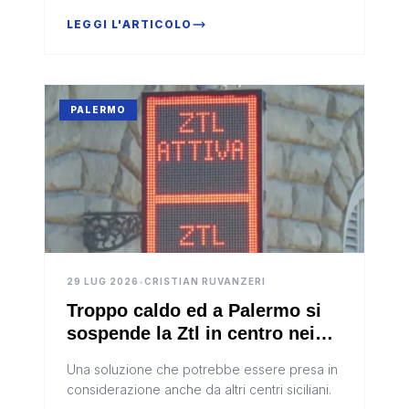
rispettassero i requisiti previsti dalla
normativa, sono stati seques...
LEGGI L'ARTICOLO
PALERMO
29 LUG 2026
•
CRISTIAN RUVANZERI
Troppo caldo ed a Palermo si
sospende la Ztl in centro nei
giorni festivi
Una soluzione che potrebbe essere presa in
considerazione anche da altri centri siciliani.