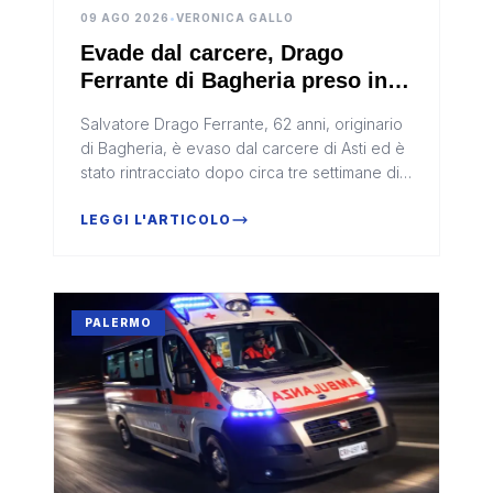
09 AGO 2026
•
VERONICA GALLO
Evade dal carcere, Drago
Ferrante di Bagheria preso in
Calabria
Salvatore Drago Ferrante, 62 anni, originario
di Bagheria, è evaso dal carcere di Asti ed è
stato rintracciato dopo circa tre settimane di
ricerche a Bovalino, in provincia di Reggio
Calabria. L’uomo...
LEGGI L'ARTICOLO
PALERMO