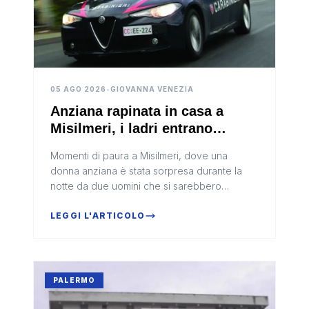
05 AGO 2026
•
GIOVANNA VENEZIA
Anziana rapinata in casa a
Misilmeri, i ladri entrano
arrampicandosi sulle tubature
Momenti di paura a Misilmeri, dove una
donna anziana è stata sorpresa durante la
notte da due uomini che si sarebbero
introdotti nella sua abitazione scalando le
condutture esterne dell’edificio.L’epi...
LEGGI L'ARTICOLO
PALERMO