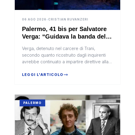
06 AGO 2026
•
CRISTIAN RUVANZERI
Palermo, 41 bis per Salvatore
Verga: “Guidava la banda della
Marinella dal carcere”
Verga, detenuto nel carcere di Trani,
secondo quanto ricostruito dagli inquirenti
avrebbe continuato a impartire direttive alla
banda dei kalashnikov.
LEGGI L'ARTICOLO
PALERMO