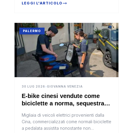
questa ricostruzione
LEGGI L'ARTICOLO
PALERMO
30 LUG 2026
•
GIOVANNA VENEZIA
E-bike cinesi vendute come
biciclette a norma, sequestrati
migliaia di mezzi in tutta Italia
Migliaia di veicoli elettrici provenienti dalla
Cina, commercializzati come normali biciclette
a pedalata assistita nonostante non