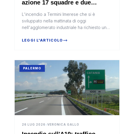
azione 17 squadre e due
Canadair
L'incendio a Termini Imerese che si è
sviluppato nella mattinata di oggi
nell'agglomerato industriale ha richiesto un
massiccio intervento delle squadre di
soccorso. Il Dipartimento regionale della Pr...
LEGGI L'ARTICOLO
PALERMO
26 LUG 2026
•
VERONICA GALLO
Incendio sull'A19: traffico