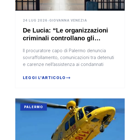
24 LUG 2026
•
GIOVANNA VENEZIA
De Lucia: “Le organizzazioni
criminali controllano gli
equilibri nelle carceri”
Il procuratore capo di Palermo denuncia
sovraffollamento, comunicazioni tra detenuti
e carenze nell’assistenza ai condannati
LEGGI L'ARTICOLO
PALERMO