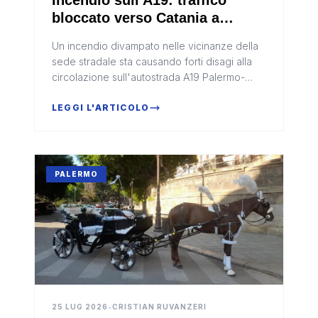
bloccato verso Catania a
Termini Imerese
Un incendio divampato nelle vicinanze della
sede stradale sta causando forti disagi alla
circolazione sull'autostrada A19 Palermo-
Catania. Il rogo, sviluppatosi all'altezza
dell'agglomerato industrial...
LEGGI L'ARTICOLO
PALERMO
25 LUG 2026
•
CRISTIAN RUVANZERI