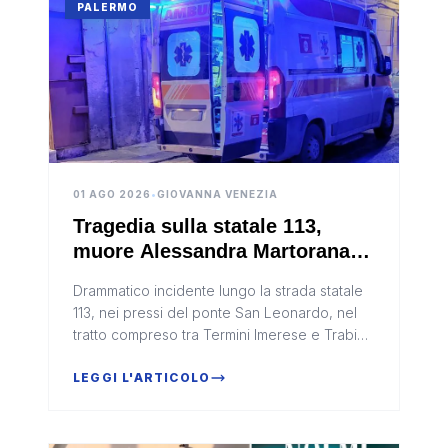
PALERMO
01 AGO 2026
•
GIOVANNA VENEZIA
Tragedia sulla statale 113,
muore Alessandra Martorana:
aveva 14 anni
Drammatico incidente lungo la strada statale
113, nei pressi del ponte San Leonardo, nel
tratto compreso tra Termini Imerese e Trabia.
A perdere la vita è stata Alessandra
Martorana, una ragazza di ap...
LEGGI L'ARTICOLO