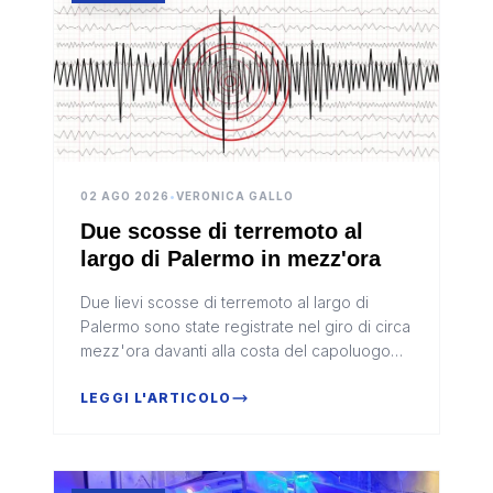
02 AGO 2026
•
VERONICA GALLO
Due scosse di terremoto al
largo di Palermo in mezz'ora
Due lievi scosse di terremoto al largo di
Palermo sono state registrate nel giro di circa
mezz'ora davanti alla costa del capoluogo
siciliano. I due eventi sismici, rilevati in mare,
non avrebbero pro...
LEGGI L'ARTICOLO