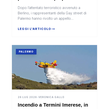
al burka
Dopo l’attentato terroristico avvenuto a
Berlino, i rappresentanti della Gay street di
Palermo hanno rivolto un appello
all’amministrazione comunale chiedendo
maggiori misure di tutela nell’area frequ...
LEGGI L'ARTICOLO
PALERMO
26 LUG 2026
•
VERONICA GALLO
Incendio a Termini Imerese, in