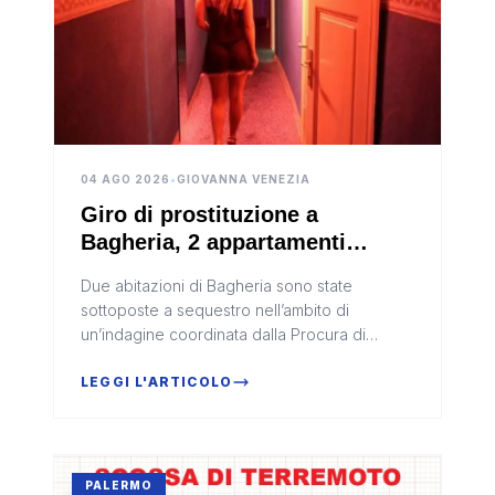
04 AGO 2026
•
GIOVANNA VENEZIA
Giro di prostituzione a
Bagheria, 2 appartamenti
sequestrati e 8 indagati
Due abitazioni di Bagheria sono state
sottoposte a sequestro nell’ambito di
un’indagine coordinata dalla Procura di
Termini Imerese, guidata da Angelo Cavallo.
Nel procedimento risultano coinvolte ott...
LEGGI L'ARTICOLO
PALERMO