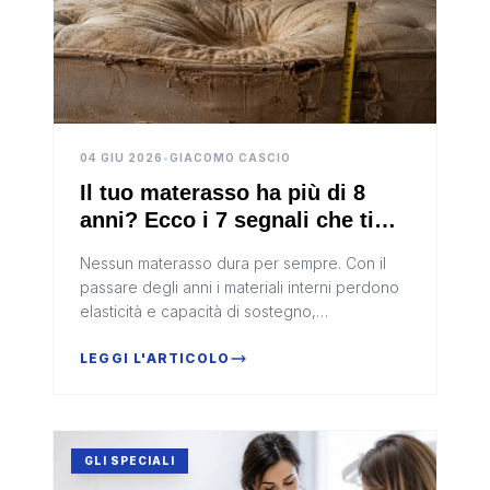
04 GIU 2026
•
GIACOMO CASCIO
Il tuo materasso ha più di 8
anni? Ecco i 7 segnali che ti
dicono che sta rovinando il tuo
Nessun materasso dura per sempre. Con il
sonno
passare degli anni i materiali interni perdono
elasticità e capacità di sostegno,
trasformando il letto da alleato del riposo a
causa di dolori e stanchezza cronica. Ecco i 7
LEGGI L'ARTICOLO
segnali inequivocabili che indicano quando è
il momento di sostituire il proprio sistema di
riposo, e come intervenire prima che i danni
diventino cronici.
GLI SPECIALI