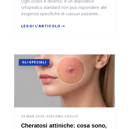
Ogni corpo è diverso, e un dispositivo
differenza nella cura del corpo
ortopedico standard non può rispondere alle
esigenze specifiche di ciascun paziente.
Scopri perché plantari, corsetti e protesi su
misura fanno la differenza nella cura di dolori
LEGGI L'ARTICOLO
posturali, scoliosi e problemi biomeccanici.
GLI SPECIALI
20 MAR 2026
•
GIACOMO CASCIO
Cheratosi attiniche: cosa sono,