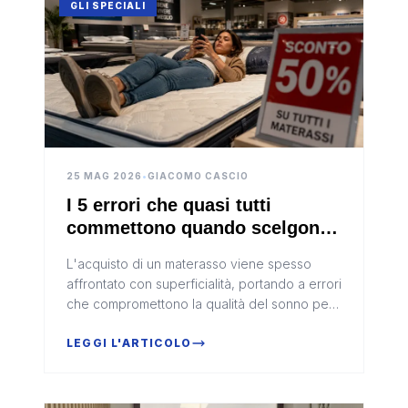
GLI SPECIALI
25 MAG 2026
•
GIACOMO CASCIO
I 5 errori che quasi tutti
commettono quando scelgono
un materasso (e perché
L'acquisto di un materasso viene spesso
costano caro al tuo sonno)
affrontato con superficialità, portando a errori
che compromettono la qualità del sonno per
anni. Dalla falsa credenza che "duro è
meglio" alla scelta basata solo sul prezzo,
LEGGI L'ARTICOLO
fino all'ignorare che il materasso è solo una
parte del sistema di riposo: ecco i 5 errori più
comuni e come evitarli con una consulenza