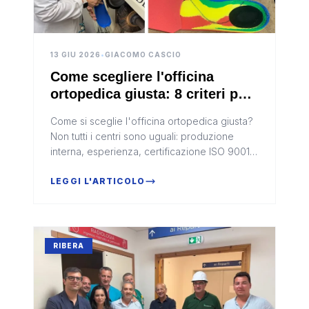
13 GIU 2026
•
GIACOMO CASCIO
Come scegliere l'officina
ortopedica giusta: 8 criteri per
non sbagliare
Come si sceglie l'officina ortopedica giusta?
Non tutti i centri sono uguali: produzione
interna, esperienza, certificazione ISO 9001 e
relazione con il paziente sono tra gli 8 criteri
fondamentali per una decisione consapevole
LEGGI L'ARTICOLO
che incide direttamente sulla propria salute.
RIBERA