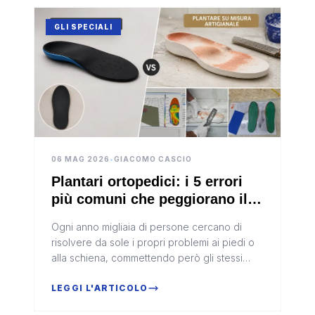
GLI SPECIALI
06 MAG 2026
•
GIACOMO CASCIO
Plantari ortopedici: i 5 errori
più comuni che peggiorano il
problema invece di risolverlo
Ogni anno migliaia di persone cercano di
risolvere da sole i propri problemi ai piedi o
alla schiena, commettendo però gli stessi
errori che peggiorano la situazione.
Acquistare plantari prefabbricati, affidarsi a
LEGGI L'ARTICOLO
consigli trovati online, ignorare il dolore