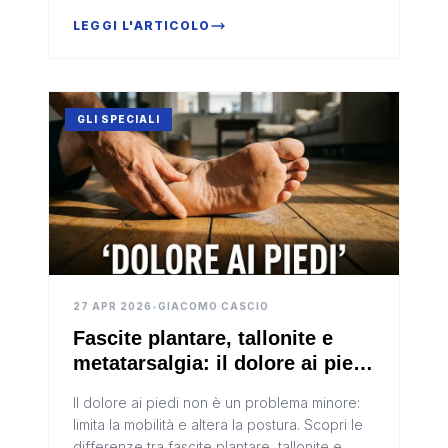
su cuore, cervello e qualità della vita. Ecco
come riconoscerlo e quando intervenire.
LEGGI L'ARTICOLO
GLI SPECIALI
27 APR 2026
•
GIACOMO CASCIO
Fascite plantare, tallonite e
metatarsalgia: il dolore ai piedi
che condiziona la vita
Il dolore ai piedi non è un problema minore:
quotidiana
limita la mobilità e altera la postura. Scopri le
differenze tra fascite plantare, tallonite e