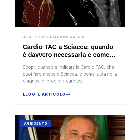
30 OTT 2025
•
GIACOMO CASCIO
Cardio TAC a Sciacca: quando
è davvero necessaria e come
interpretare i risultati
Scopri quando è indicata la Cardio TAC, che
puoi fare anche a Sciacca, e come aiuta nella
diagnosi di problemi cardiaci.
LEGGI L'ARTICOLO
AGRIGENTO