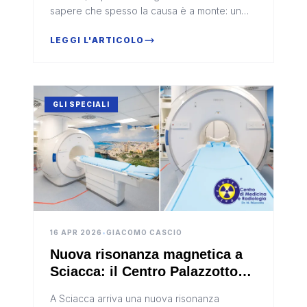
sapere che spesso la causa è a monte: un
appoggio plantare scorretto, una postura
sbilanciata, un'asimmetria nella distribuzione
LEGGI L'ARTICOLO
del peso. In questo articolo il Centro
Ortopedico S.r.l. di Ribera spiega come
riconoscere i segnali più comuni dei disturbi
biomeccanici e quando è il momento di
GLI SPECIALI
rivolgersi a un professionista per una
valutazione posturale.
16 APR 2026
•
GIACOMO CASCIO
Nuova risonanza magnetica a
Sciacca: il Centro Palazzotto
investe nella tecnologia Philips
A Sciacca arriva una nuova risonanza
MR 5300