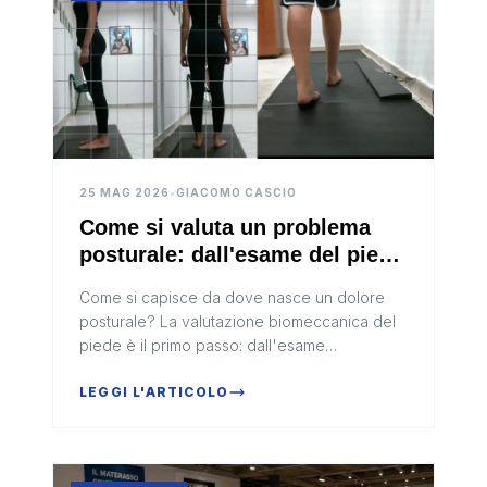
25 MAG 2026
•
GIACOMO CASCIO
Come si valuta un problema
posturale: dall'esame del piede
alla scelta del dispositivo
Come si capisce da dove nasce un dolore
ortopedico giusto
posturale? La valutazione biomeccanica del
piede è il primo passo: dall'esame
baropodometrico all'analisi del cammino,
ecco come il professionista individua la
LEGGI L'ARTICOLO
causa e sceglie il dispositivo ortopedico più
adatto.