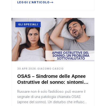
nel letto.
LEGGI L'ARTICOLO
GLI SPECIALI
30 APR 2026
•
GIACOMO CASCIO
OSAS – Sindrome delle Apnee
Ostruttive del sonno: sintomi,
rischi e trattamento
Russare non è solo fastidioso: può essere il
segnale di una patologia chiamata OSAS
(apnee del sonno). Un disturbo che influisce