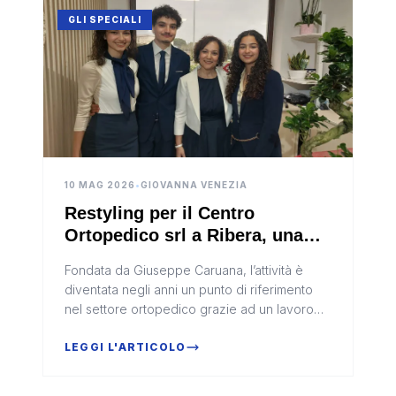
personalizzata.
GLI SPECIALI
10 MAG 2026
•
GIOVANNA VENEZIA
Restyling per il Centro
Ortopedico srl a Ribera, una
storia di famiglia e nuove
Fondata da Giuseppe Caruana, l’attività è
generazioni (Video)
diventata negli anni un punto di riferimento
nel settore ortopedico grazie ad un lavoro
fondato sull’ascolto delle esigenze dei clienti
e sulla cura artigianale dei prodotti
LEGGI L'ARTICOLO