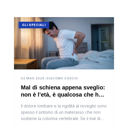
cronico, non verificare le competenze del
professionista, non completare il percorso
terapeutico: questi sono i cinque errori più
comuni nell'ortopedia tecnica.
GLI SPECIALI
02 MAG 2026
•
GIACOMO CASCIO
Mal di schiena appena sveglio:
non è l'età, è qualcosa che hai
in casa e che puoi cambiare
Il dolore lombare e la rigidità al risveglio sono
spesso il sintomo di un materasso che non
sostiene la colonna vertebrale. Se il mal di
schiena passa durante il giorno, la causa è