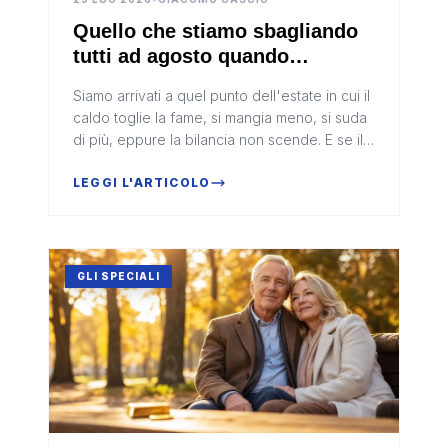
Quello che stiamo sbagliando
tutti ad agosto quando
cerchiamo di sgonfiare la
Siamo arrivati a quel punto dell'estate in cui il
pancia
caldo toglie la fame, si mangia meno, si suda
di più, eppure la bilancia non scende. E se il
problema non fosse quante calorie stiamo
tagliando?In bre...
LEGGI L'ARTICOLO
GLI SPECIALI