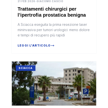
21 FEB 2026
•
GIACOMO CASCIO
Trattamenti chirurgici per
l'ipertrofia prostatica benigna
A Sciacca eseguita la prima resezione laser
mininvasiva per tumori urologici: meno dolore
e tempi di recupero più rapidi
LEGGI L'ARTICOLO
SCIACCA