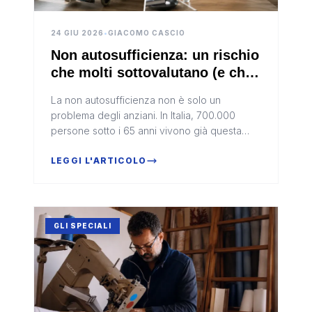
24 GIU 2026
•
GIACOMO CASCIO
Non autosufficienza: un rischio
che molti sottovalutano (e che
si può proteggere con meno di
La non autosufficienza non è solo un
10 euro al mese)
problema degli anziani. In Italia, 700.000
persone sotto i 65 anni vivono già questa
condizione. Eppure, pochi sanno che esiste
una copertura semplice, economica e...
LEGGI L'ARTICOLO
GLI SPECIALI