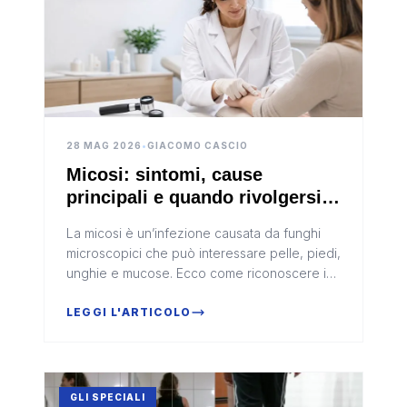
28 MAG 2026
•
GIACOMO CASCIO
Micosi: sintomi, cause
principali e quando rivolgersi
al dermatologo
La micosi è un’infezione causata da funghi
microscopici che può interessare pelle, piedi,
unghie e mucose. Ecco come riconoscere i
sintomi, quali fattori la favoriscono e quando
è opportuno rivolgersi a un dermatologo.
LEGGI L'ARTICOLO
GLI SPECIALI