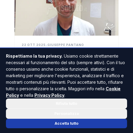
22 OTT 2025
•
GIUSEPPE PANTANO
"Nessun ritardo dell'Urologia di
Rispettiamo la tua privacy.
Usiamo cookie strettamente
Sciacca", Leto replica a
necessari al funzionamento del sito (sempre attivi). Con il tuo
Faraone (Video)
consenso usiamo anche cookie funzionali, statistici e di
Leto: "Il trattamento sarebbe stato fornito
marketing per migliorare l'esperienza, analizzare il traffico e
entro i 30 giorni e nel caso in questione,
mostrarti contenuti più rilevanti. Puoi accettare tutto, rifiutare
controllando le liste di attesa, entro 18".
tutto o personalizzare la scelta. Maggiori info nella
Cookie
Policy
e nella
Privacy Policy
.
LEGGI L'ARTICOLO
Rifiuta tutto
Personalizza
Accetta tutto
GLI SPECIALI