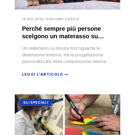
18 GIU 2026
•
GIACOMO CASCIO
Perché sempre più persone
scelgono un materasso su
misura (e cosa significa
Un materasso su misura non riguarda la
davvero dormire su un sistema
dimensione esterna, ma la progettazione
di riposo pensato per te)
personalizzata della composizione interna —
materiali, spessori e rigidità — per adattarsi
perfettamente alle caratterist...
LEGGI L'ARTICOLO
GLI SPECIALI