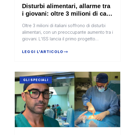
Disturbi alimentari, allarme tra
i giovani: oltre 3 milioni di casi
in Italia. I campanelli d'allarme
Oltre 3 milioni di italiani soffrono di disturbi
alimentari, con un preoccupante aumento tra i
giovani. L'ISS lancia il primo progetto
nazionale di monitoraggio. Ecco come
riconoscere i campanelli d'allarme e le
LEGGI L'ARTICOLO
iniziative per il Fiocchetto Lilla 2026.
GLI SPECIALI