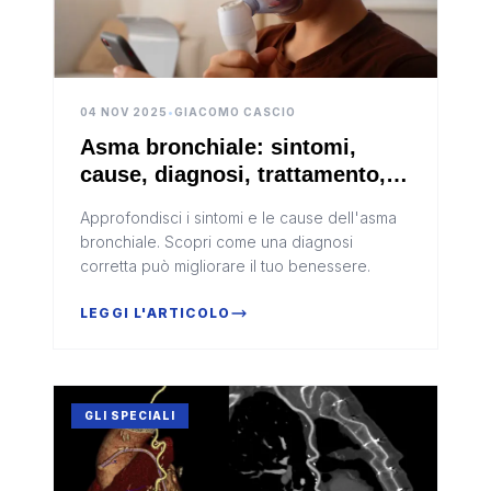
04 NOV 2025
•
GIACOMO CASCIO
Asma bronchiale: sintomi,
cause, diagnosi, trattamento,
controllo e convivenza con la
Approfondisci i sintomi e le cause dell'asma
malattia
bronchiale. Scopri come una diagnosi
corretta può migliorare il tuo benessere.
LEGGI L'ARTICOLO
GLI SPECIALI