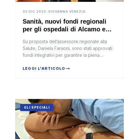
30 DIC 2025
•
GIOVANNA VENEZIA
Sanità, nuovi fondi regionali
per gli ospedali di Alcamo e
Siracusa: via libera dalla giunta
Su proposta dell’assessore regionale alla
Salute, Daniela Faraoni, sono stati approvati
fondi integrativi per garantire la piena
copertura finanziaria delle due opere
strategiche
LEGGI L'ARTICOLO
GLI SPECIALI