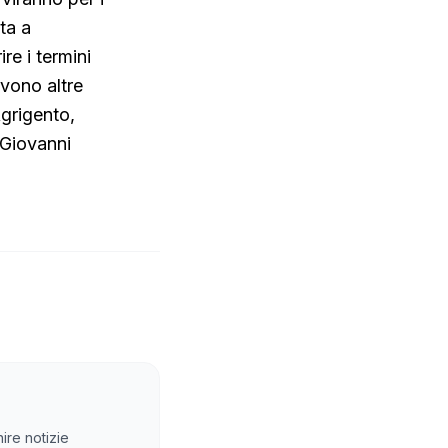
ta a
re i termini
rvono altre
Agrigento,
“Giovanni
ire notizie