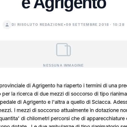
e Agrigento
DI RISOLUTO REDAZIONE
•
09 SETTEMBRE 2018 · 10:28
NESSUNA IMMAGINE
provinciale di Agrigento ha riaperto i termini di una pr
 per la ricerca di due mezzi di soccorso di tipo rianima
pedale di Agrigento e l'altra a quello di Sciacca. Adess
mezzi. I mezzi di soccorso attualmente in dotazione no
quantita' di chilometri percorsi che di apparecchiature 
 sono dotate . Le due ambulanze di tipo rianimatorio ser