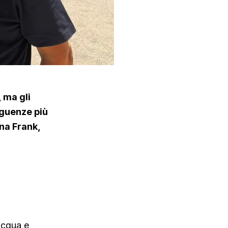
 ma gli
eguenze più
nna Frank,
acqua e