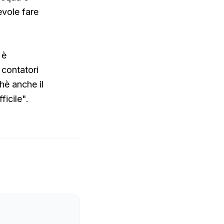
vole fare
 è
 contatori
hè anche il
icile".