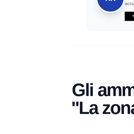
accur
T
Gli amm
"La zona