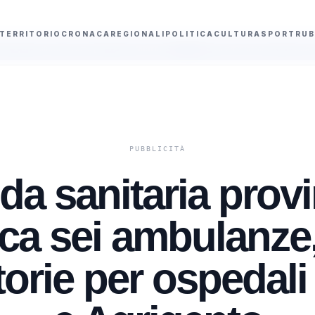
TERRITORIO
CRONACA
REGIONALI
POLITICA
CULTURA
SPORT
RUB
i a Roma per i Pass Metrebus
Gli amministratori di condominio: "La zona a
da sanitaria provi
rca sei ambulanze
torie per ospedali