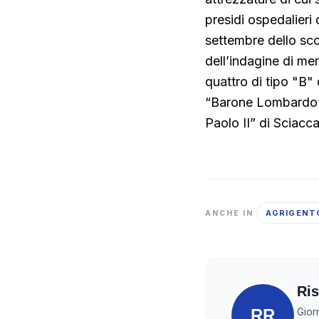
presidi ospedalieri 
settembre dello scor
dell’indagine di me
quattro di tipo "B" 
“Barone Lombardo” 
Paolo II” di Sciacca
AGRIGENT
ANCHE IN
Ris
RR
Gior