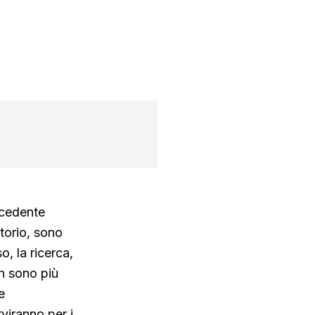
ecedente
torio, sono
o, la ricerca,
n sono più
e
viranno per i