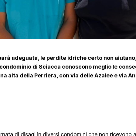
arà adeguata, le perdite idriche certo non aiutano,
 condominio di Sciacca conoscono meglio le cons
ona alta della Perriera, con via delle Azalee e via A
▶ Short
Guarda su YouTube
nata di disagi in diversi condomini che non ricevono 