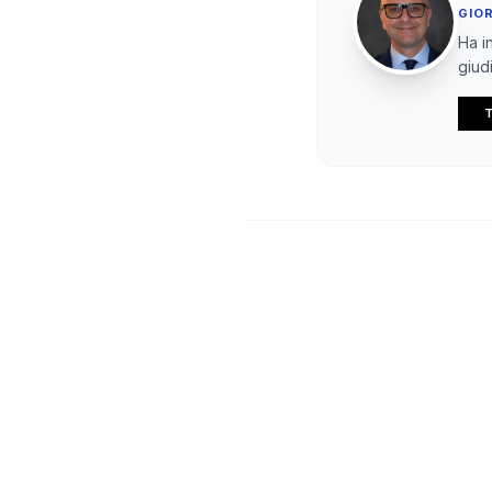
GIO
Ha in
giudi
T