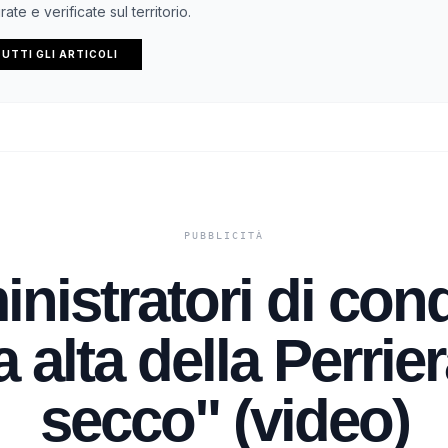
ate e verificate sul territorio.
UTTI GLI ARTICOLI
inistratori di con
 alta della Perrier
secco" (video)