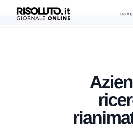
HOME
irino: indaga la polizia
Antitrust multa Bird, Dott e Lime per 2,67 milion
AGGIORNAMENTI
Azien
rice
rianima