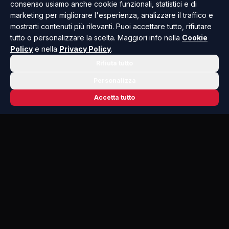
consenso usiamo anche cookie funzionali, statistici e di
promozione culturale. Collabora con testate e
marketing per migliorare l'esperienza, analizzare il traffico e
riviste occupandosi di arte, teatro, cinema e
mostrarti contenuti più rilevanti. Puoi accettare tutto, rifiutare
letteratura, organizza eventi e reading, dirige i
tutto o personalizzare la scelta. Maggiori info nella
Cookie
Policy
e nella
Privacy Policy
.
Convegni Studi Navarriani e il Premio Letterario
Rifiuta tutto
Internazionale "Navarro" e ha promosso
numerosi progetti dedicati ai libri e all'inclusione,
Personalizza
tra cui iniziative legate alla Comunicazione
Accetta tutto
Aumentativa Alternativa.
Anche il contributo artistico di Franco Accursio
Gulino assume un ruolo centrale nel progetto
editoriale: l'immagine realizzata per la copertina
dialoga con i contenuti del volume, offrendo una
rappresentazione visiva del legame tra fede,
patrimonio artistico e storia della città.