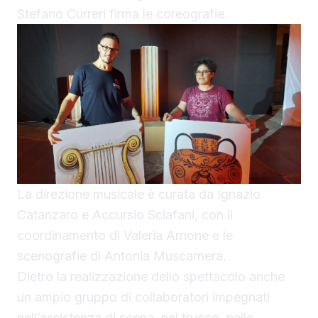
Stefano Curreri firma le coreografie.
La direzione musicale è curata da Ignazio
Catanzaro e Accursio Sclafani, con il
coordinamento di Valeria Arnone e le
scenografie di Antonia Muscarnera.
Dietro la realizzazione dello spettacolo anche
un ampio gruppo di collaboratori impegnati
nell’assistenza di scena, nel trucco, nelle