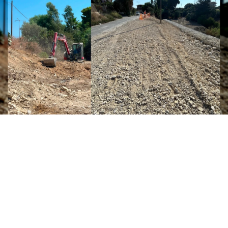
Sono iniziati a Sciacca i lavori di ripristino e
messa in sicurezza del tratto stradale di
contrada Bordea interessato da un
movimento franoso che aveva
compromesso la normale percorribilità della
carreggiata. L’intervento punta a risolvere in