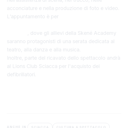
acconciature e nella produzione di foto e video.
L’appuntamento è per
domani sera, giovedì 6
agosto, nell’Atrio inferiore del Comune di
Sciacca
, dove gli allievi della Skené Academy
saranno protagonisti di una serata dedicata al
teatro, alla danza e alla musica.
Inoltre, parte del ricavato dello spettacolo andrà
al Lions Club Sciacca per l'acquisto dei
defibrillatori.
SCIACCA
CULTURA & SPETTACOLO
ANCHE IN