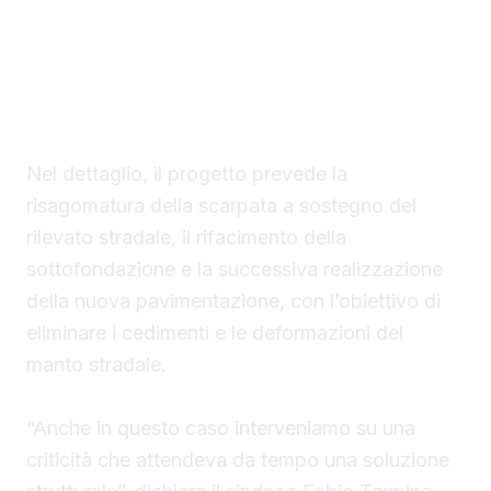
modo definitivo una criticità che si
trascinava da anni, attraverso opere di
consolidamento e il rifacimento della sede
stradale.
Nel dettaglio, il progetto prevede la
risagomatura della scarpata a sostegno del
rilevato stradale, il rifacimento della
sottofondazione e la successiva realizzazione
della nuova pavimentazione, con l’obiettivo di
eliminare i cedimenti e le deformazioni del
manto stradale.
“Anche in questo caso interveniamo su una
criticità che attendeva da tempo una soluzione