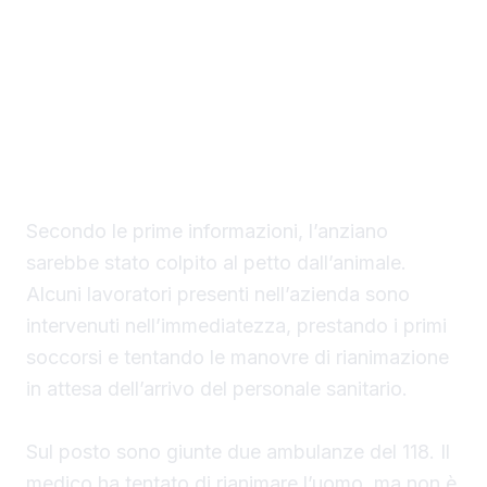
Tragedia nelle campagne tra Gangi e Geraci
Siculo, dove un uomo di 78 anni, Vincenzo
Giaconia, ha perso la vita dopo essere stato
incornato da un toro all’interno di un’azienda
agricola.
Secondo le prime informazioni, l’anziano
sarebbe stato colpito al petto dall’animale.
Alcuni lavoratori presenti nell’azienda sono
intervenuti nell’immediatezza, prestando i primi
soccorsi e tentando le manovre di rianimazione
in attesa dell’arrivo del personale sanitario.
Sul posto sono giunte due ambulanze del 118. Il
medico ha tentato di rianimare l’uomo, ma non è