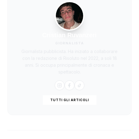
Cristian Ruvanzeri
GIORNALISTA
Giornalista pubblicista. Ha iniziato a collaborare
con la redazione di Risoluto nel 2022, a soli 18
anni. Si occupa principalmente di cronaca e
spettacolo.
TUTTI GLI ARTICOLI