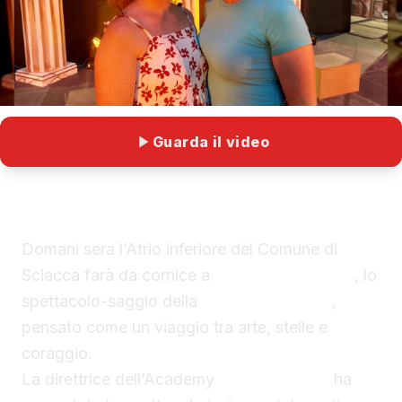
Guarda il video
Domani sera l’Atrio inferiore del Comune di
Sciacca farà da cornice a
“Mitica Armonia”
, lo
spettacolo-saggio della
Skené Academy
,
pensato come un viaggio tra arte, stelle e
coraggio.
La direttrice dell’Academy
Olga Galluzzo
ha