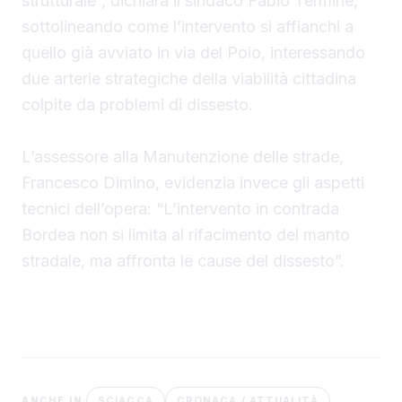
strutturale”, dichiara il sindaco Fabio Termine,
sottolineando come l’intervento si affianchi a
quello già avviato in via del Poio, interessando
due arterie strategiche della viabilità cittadina
colpite da problemi di dissesto.
L’assessore alla Manutenzione delle strade,
Francesco Dimino, evidenzia invece gli aspetti
tecnici dell’opera: “L’intervento in contrada
Bordea non si limita al rifacimento del manto
stradale, ma affronta le cause del dissesto”.
SCIACCA
CRONACA / ATTUALITÀ
ANCHE IN