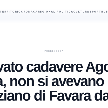
TERRITORIO
CRONACA
REGIONALI
POLITICA
CULTURA
SPORT
RUB
 alla Meloni
Automobilista 70enne investe sei ciclisti a Lanzo Torinese 
vato cadavere Ag
, non si avevano 
ziano di Favara d