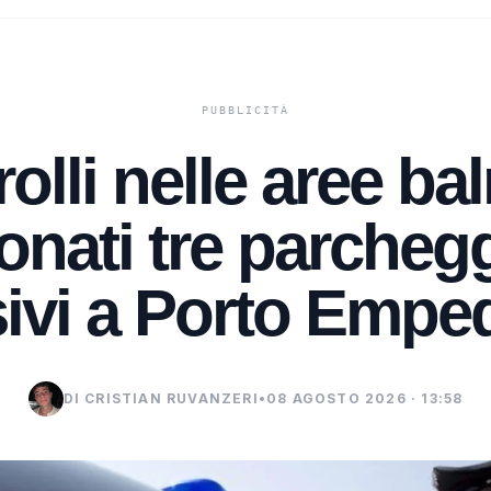
olli nelle aree bal
onati tre parchegg
ivi a Porto Empe
DI CRISTIAN RUVANZERI
•
08 AGOSTO 2026 · 13:58