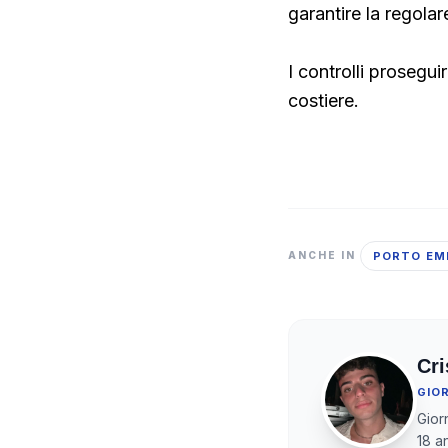
garantire la regolar
I controlli prosegui
costiere.
PORTO EM
ANCHE IN
Cri
GIO
Gior
18 a