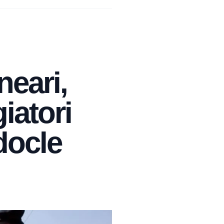
neari,
iatori
docle