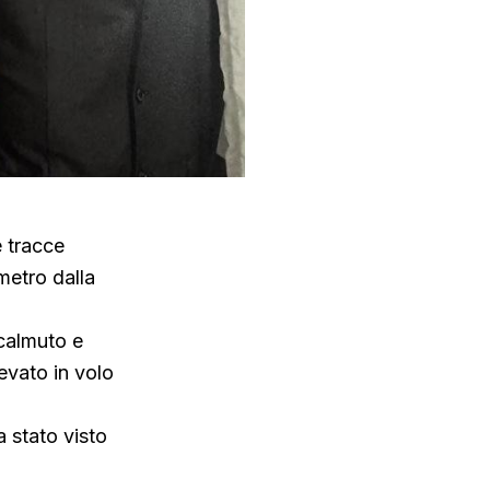
e tracce
metro dalla
acalmuto e
levato in volo
a stato visto