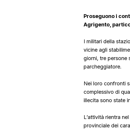
Proseguono i contro
Agrigento, partic
I militari della sta
vicine agli stabili
giorni, tre persone
parcheggiatore.
Nei loro confronti 
complessivo di quas
illecita sono state 
L’attività rientra n
provinciale dei car