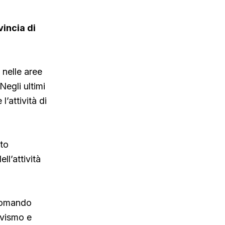
vincia di
 nelle aree
Negli ultimi
’attività di
rto
l’attività
l comando
ivismo e