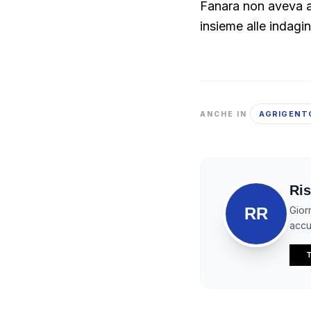
Fanara non aveva al
insieme alle indagin
AGRIGENT
ANCHE IN
Ris
RR
Gior
accur
T