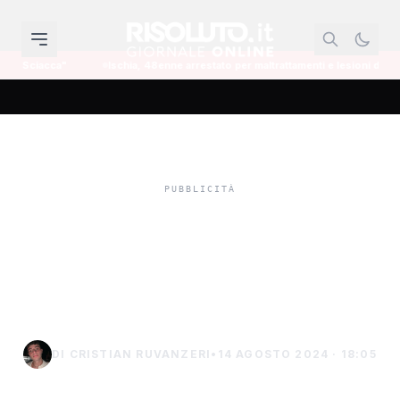
Ischia, 48enne arrestato per maltrattamenti e lesioni dopo l'aggressione a mogl
Carnevale di Sciacca
2025, pronto il bando per
8 carri alla Perriera
DI CRISTIAN RUVANZERI
•
14 AGOSTO 2024 · 18:05