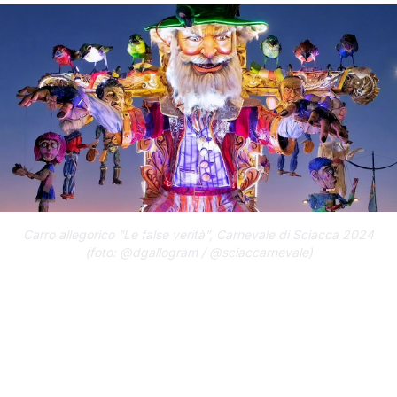
Carro allegorico “Le false verità”, Carnevale di Sciacca 2024
(foto: @dgallogram / @sciaccarnevale)
Il Comune di Sciacca ha pubblicato l’avviso
pubblico con le linee guida per la
realizzazione dei carri allegorici che
animeranno la prossima edizione del