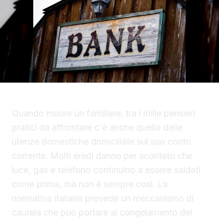
Quando muore un familiare, tra i mille pensieri
pratici da affrontare c'è anche quello delle
utenze domestiche domiciliate sul suo conto
corrente. Molti eredi danno per scontato che
luce, gas e telefono continuino a essere saldati
come prima, ma non è sempre così. La
normativa italiana prevede un meccanismo di
cautela che può portare al congelamento del