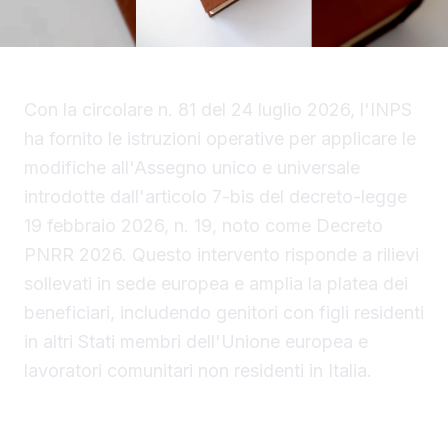
Con la circolare n. 81 del 24 luglio 2026, l'INPS
ha fornito le istruzioni operative per applicare le
modifiche all'Assegno unico e universale
introdotte dall'articolo 7-bis del decreto-legge
19 febbraio 2026, n. 19, noto come Decreto
PNRR 2026. Questo intervento risponde a rilievi
sollevati in sede europea e amplia la platea dei
beneficiari, includendo genitori con figli residenti
in altri Stati membri dell'Unione europea e
lavoratori comunitari non residenti in Italia.
Figli residenti in un altro Paese UE ora inclusi