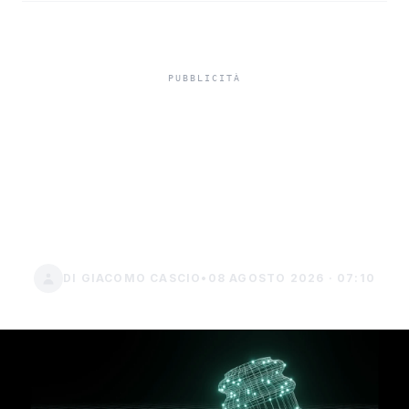
La Cassazione boccia
l'accusa di elusione per la
cessione di quote sociali
al posto dell'immobile
DI GIACOMO CASCIO
•
08 AGOSTO 2026 · 07:10