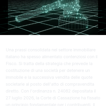
Una prassi consolidata nel settore immobiliare
italiano ha spesso alimentato contenziosi con il
Fisco. Si tratta della strategia che prevede la
costituzione di una società per detenere un
immobile e la successiva vendita delle quote
societarie al posto dell'atto di compravendita
diretto. Con l'ordinanza n. 24082 depositata il
27 luglio 2026, la Corte di Cassazione ha fissato
un principio fondamentale per i contribuenti. Il