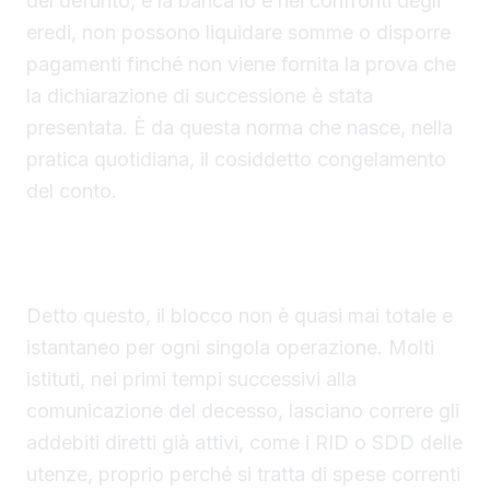
del defunto, e la banca lo è nei confronti degli
eredi, non possono liquidare somme o disporre
pagamenti finché non viene fornita la prova che
la dichiarazione di successione è stata
presentata. È da questa norma che nasce, nella
pratica quotidiana, il cosiddetto congelamento
del conto.
Le politiche bancarie variano, ma il rischio è
concreto
Detto questo, il blocco non è quasi mai totale e
istantaneo per ogni singola operazione. Molti
istituti, nei primi tempi successivi alla
comunicazione del decesso, lasciano correre gli
addebiti diretti già attivi, come i RID o SDD delle
utenze, proprio perché si tratta di spese correnti