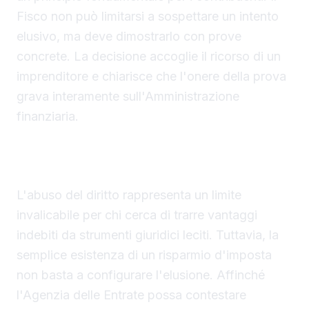
Fisco non può limitarsi a sospettare un intento
elusivo, ma deve dimostrarlo con prove
concrete. La decisione accoglie il ricorso di un
imprenditore e chiarisce che l'onere della prova
grava interamente sull'Amministrazione
finanziaria.
La prova dell'elusione fiscale non può basarsi
su semplici presunzioni
L'abuso del diritto rappresenta un limite
invalicabile per chi cerca di trarre vantaggi
indebiti da strumenti giuridici leciti. Tuttavia, la
semplice esistenza di un risparmio d'imposta
non basta a configurare l'elusione. Affinché
l'Agenzia delle Entrate possa contestare