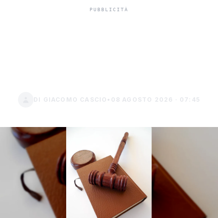
Assegno Unico, l'INPS
estende la platea con la
circolare n. 81 del 2026
DI GIACOMO CASCIO
•
08 AGOSTO 2026 · 07:45