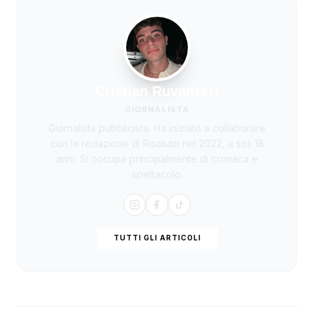
Cristian Ruvanzeri
GIORNALISTA
Giornalista pubblicista. Ha iniziato a collaborare
con la redazione di Risoluto nel 2022, a soli 18
anni. Si occupa principalmente di cronaca e
spettacolo.
TUTTI GLI ARTICOLI