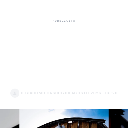
Utenze dopo un decesso,
la banca blocca il conto e
le bollette restano
scoperte, come evitare
sorprese
DI GIACOMO CASCIO
•
08 AGOSTO 2026 · 08:20