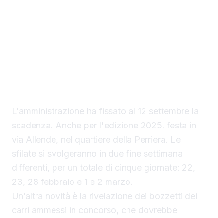
Carnevale di Sciacca 2025. La principale
novità riguarda l'incremento del numero di
carri in concorso, che passeranno dai sei
dello scorso anno agli otto previsti per il
2025. A questi si aggiungerà, come da
tradizione, il carro della maschera simbolo,
Peppe Nappa, che sfilerà fuori concorso.
L'amministrazione ha fissato al 12 settembre la
scadenza. Anche per l'edizione 2025, festa in
via Allende, nel quartiere della Perriera. Le
sfilate si svolgeranno in due fine settimana
differenti, per un totale di cinque giornate: 22,
23, 28 febbraio e 1 e 2 marzo.
Un’altra novità è la rivelazione dei bozzetti dei
carri ammessi in concorso, che dovrebbe