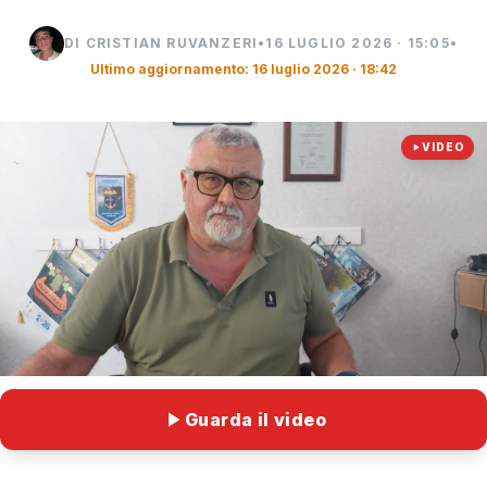
DI CRISTIAN RUVANZERI
•
16 LUGLIO 2026 · 15:05
•
Ultimo aggiornamento: 16 luglio 2026 · 18:42
VIDEO
Guarda il video