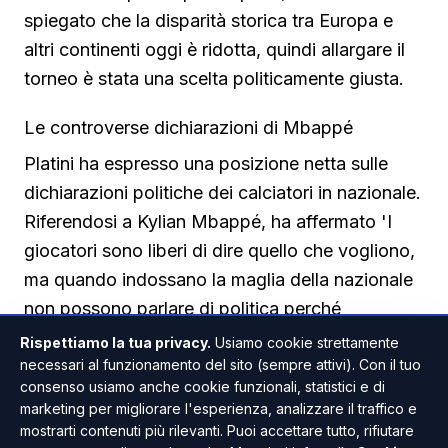
spiegato che la disparità storica tra Europa e
altri continenti oggi è ridotta, quindi allargare il
torneo è stata una scelta politicamente giusta.
Le controverse dichiarazioni di Mbappé
Platini ha espresso una posizione netta sulle
dichiarazioni politiche dei calciatori in nazionale.
Riferendosi a Kylian Mbappé, ha affermato 'I
giocatori sono liberi di dire quello che vogliono,
ma quando indossano la maglia della nazionale
non possono parlare di politica perché
rappresentano la nazione intera. Mbappé ha
Rispettiamo la tua privacy.
Usiamo cookie strettamente
sbagliato a fare dichiarazioni politiche con la
necessari al funzionamento del sito (sempre attivi). Con il tuo
consenso usiamo anche cookie funzionali, statistici e di
maglia della nazionale. Dopo, quando torna al
marketing per migliorare l'esperienza, analizzare il traffico e
Real Madrid, secondo me è libero di fare
mostrarti contenuti più rilevanti. Puoi accettare tutto, rifiutare