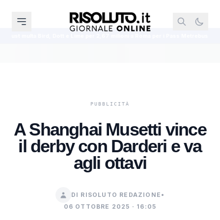
, Dott e Lime per 2,67 milioni a Roma per i Pass Metrebus
Gli amministrat
A Shanghai Musetti vince
il derby con Darderi e va
agli ottavi
DI RISOLUTO REDAZIONE
•
06 OTTOBRE 2025 · 16:05