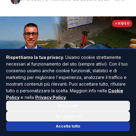
VIDEO
Rispettiamo la tua privacy.
Usiamo cookie strettamente
necessari al funzionamento del sito (sempre attivi). Con il tuo
consenso usiamo anche cookie funzionali, statistici e di
marketing per migliorare l'esperienza, analizzare il traffico e
mostrarti contenuti più rilevanti. Puoi accettare tutto, rifiutare
tutto o personalizzare la scelta. Maggiori info nella
Cookie
Policy
e nella
Privacy Policy
.
Guarda il video
Rifiuta tutto
Personalizza
Accetta tutto
Il direttore del Torre del Barone, Gianluca