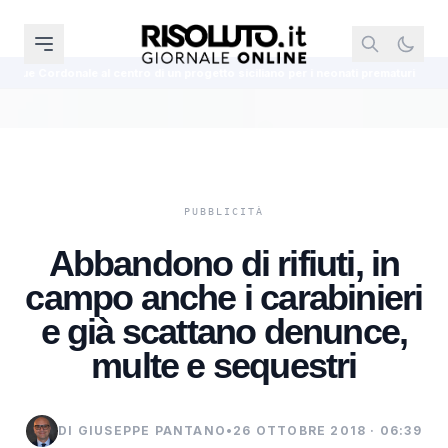
entro di un progetto siciliano per i neonati prematuri
La Uefa conferma i
Abbandono di rifiuti, in
campo anche i carabinieri
e già scattano denunce,
multe e sequestri
DI GIUSEPPE PANTANO
•
26 OTTOBRE 2018 · 06:39