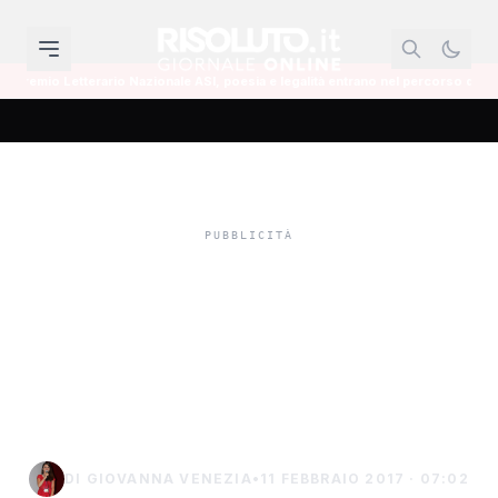
rio Nazionale ASI, poesia e legalità entrano nel percorso di Casa Sanremo Writ
In arrivo i fondi per i danni
del maltempo del 25
novembre a Sciacca e
nell'agrigentino
DI GIOVANNA VENEZIA
•
11 FEBBRAIO 2017 · 07:02