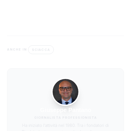
SCIACCA
ANCHE IN
Giuseppe Pantano
GIORNALISTA PROFESSIONISTA
Ha iniziato l’attività nel 1980. Tra i fondatori di