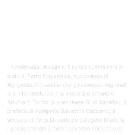
Con il taglio del nastro inaugurale da parte
del presidente Renato Schifani, è
ufficialmente operativo il Costanza I di
Sicilia, il primo traghetto di proprietà della
Regione Siciliana.
La cerimonia ufficiale si è svolta questa sera al
molo di Porto Empedocle, in provincia di
Agrigento. Presenti anche gli assessori regionali
alle Infrastrutture e alla mobilità Alessandro
Aricò e al Territorio e ambiente Giusi Savarino,
il
prefetto di Agrigento Salvatore Caccamo, il
sindaco
di Porto Empedocle Calogero Martello,
il presidente del Libero consorzio comunale di