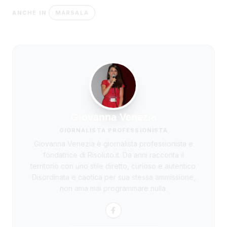
MARSALA
ANCHE IN
Giovanna Venezia
GIORNALISTA PROFESSIONISTA
Giovanna Venezia è giornalista professionista e
fondatrice di Risoluto.it. Da anni racconta il
territorio con uno stile diretto, curioso e autentico.
Disordinata e caotica per sua stessa ammissione,
non ama mai programmare nulla.