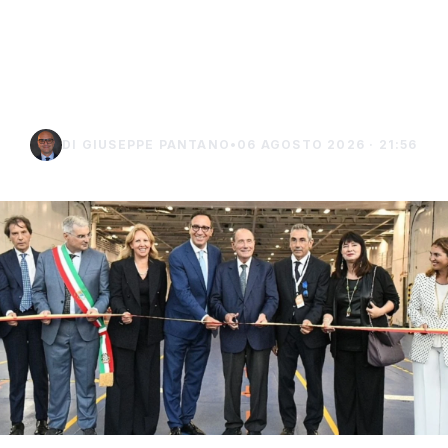
traghetto della Regione
tra Porto Empedocle e
Lampedusa
DI GIUSEPPE PANTANO
•
06 AGOSTO 2026 · 21:56