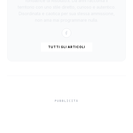
fondatrice di Risoluto.it. Da anni racconta il
territorio con uno stile diretto, curioso e autentico.
Disordinata e caotica per sua stessa ammissione,
non ama mai programmare nulla.
TUTTI GLI ARTICOLI
Isole minori, Schifani al
viaggio inaugurale del