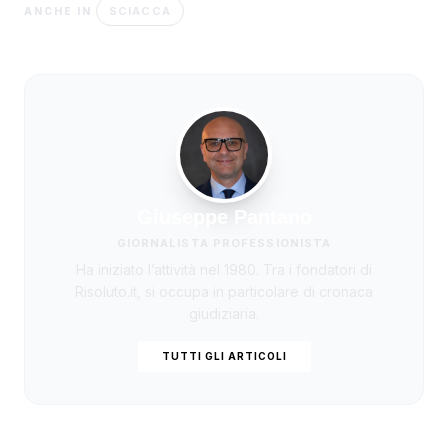
SCIACCA
ANCHE IN
Giuseppe Pantano
GIORNALISTA PROFESSIONISTA
Ha iniziato l’attività nel 1980. Tra i fondatori di
Risoluto.it, si occupa in particolare di cronaca
giudiziaria.
TUTTI GLI ARTICOLI