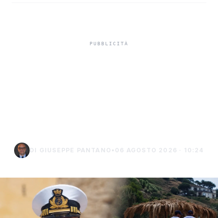
Niente ombrelloni con
struttura fissa in spiaggia,
controlli a Sciacca e
Menfi
DI GIUSEPPE PANTANO
•
06 AGOSTO 2026 · 10:24