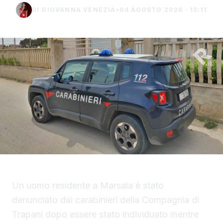
DI GIOVANNA VENEZIA
•
04 AGOSTO 2026 · 13:11
Un uomo residente a Marsala è stato
denunciato dai carabinieri della Compagnia di
Trapani dopo essere stato individuato mentre