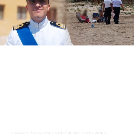
Il Circomare di Sciacca con il nuovo
comandante, il tenente di vascello Matteo
Maria Rodio, ha avviato una serie di controlli,
lungo il litorale di competenza, finalizzati ad
evitare la collocazione di ombrelloni con
struttura fissa che non vengono rimossi
durante la stagione estiva.
La prima fase dei controlli da parte della