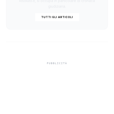
Risoluto.it, si occupa in particolare di cronaca
giudiziaria.
TUTTI GLI ARTICOLI
Misiliscemi, sorpreso
mentre incendia un
terreno: denunciato un
uomo di Marsala