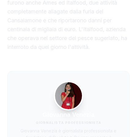
furono anche Ames ed Italfood, due attività
completamente allagate dalla furia del
Cansalamone e che riportarono danni per
centinaia di migliaia di euro. L'Italfood, azienda
che operava nel settore del pesce sugerlato, ha
interroto da quel giorno l'attività.
Giovanna Venezia
GIORNALISTA PROFESSIONISTA
Giovanna Venezia è giornalista professionista e