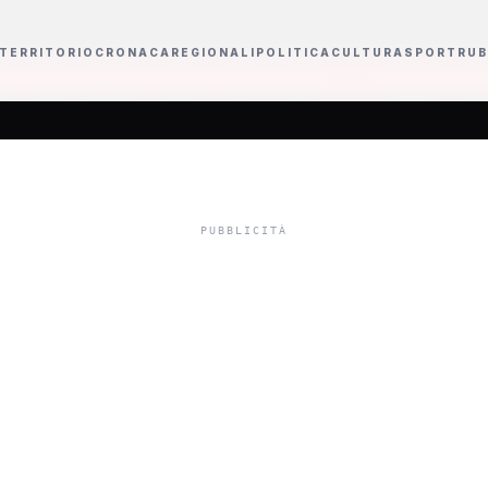
TERRITORIO
CRONACA
REGIONALI
POLITICA
CULTURA
SPORT
RUB
a il concerto a San Siro nel 2027
Intitolate tre strade di Sciacca a tre pa
ale: il gioco ma
ciacchitana. Segn
ai Carabinieri