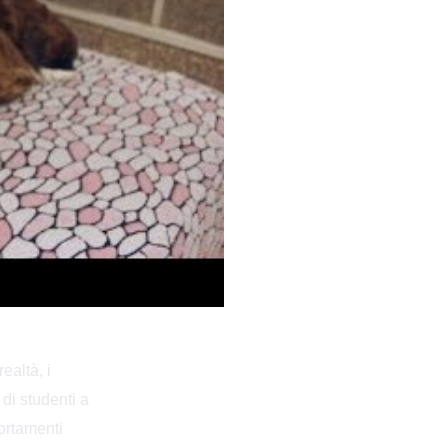
ealtà, i
di studenti a
ortamenti