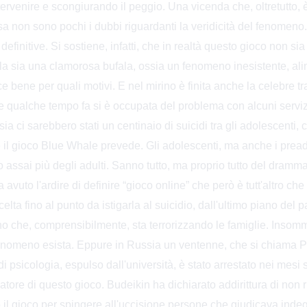
ervenire e scongiurando il peggio. Una vicenda che, oltretutto, è so
 non sono pochi i dubbi riguardanti la veridicità del fenomeno. I
finitive. Si sostiene, infatti, che in realtà questo gioco non sia 
arla sia una clamorosa bufala, ossia un fenomeno inesistente, al
e bene per quali motivi. E nel mirino è finita anche la celebre t
e qualche tempo fa si è occupata del problema con alcuni servizi,
a ci sarebbero stati un centinaio di suicidi tra gli adolescenti,
e il gioco Blue Whale prevede. Gli adolescenti, ma anche i pread
o assai più degli adulti. Sanno tutto, ma proprio tutto del dram
avuto l'ardire di definire “gioco online” che però è tutt'altro ch
scelta fino al punto da istigarla al suicidio, dall'ultimo piano del 
no che, comprensibilmente, sta terrorizzando le famiglie. Insom
enomeno esista. Eppure in Russia un ventenne, che si chiama P
i psicologia, espulso dall'università, è stato arrestato nei mesi 
eatore di questo gioco. Budeikin ha dichiarato addirittura di non r
o il gioco per spingere all'uccisione persone che giudicava indeg