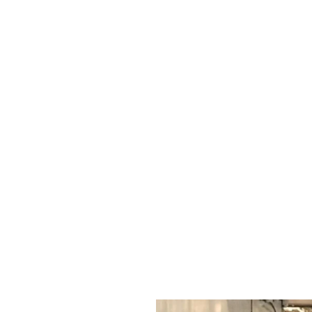
Isole m
inaugu
Region