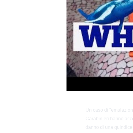
Un caso di "emulazio
Carabinieri hanno acce
danno di una quindicen