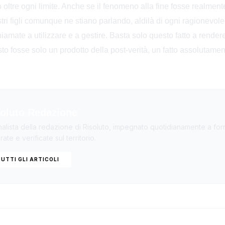
 oltre ogni limite. Anche se il fenomeno alla fine fosse realment
stri figli comunque ne stiano parlando, aldilà di ogni ragionevo
iamate a utilizzare e a gestire. Basta solo questo fatto a rendere
to fosse solo un prodotto della post-verità, un fatto assolutamen
oluto Redazione
nalista della redazione di Risoluto, impegnato quotidianamente a forn
ate e verificate sul territorio.
UTTI GLI ARTICOLI