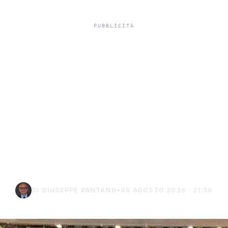
inori, Schifani al
rale del traghett
e tra Porto Empe
Lampedusa
DI GIUSEPPE PANTANO
•
06 AGOSTO 2026 · 21:56