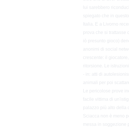
lui sarebbero riconduci
spiegato che in questo
Italia. E a Livorno rec
prova che si trattasse d
iò presunto gioco) den
anonimi di social netw
crescente: il giocatore
ritorsione. Le istruzio
- in: atti di autolesion
animali per poi scattare
Le pericolose prove inc
facile vittima di un'isti
palazzo più alto della c
Sciacca non è meno peri
messa in soggezione pu