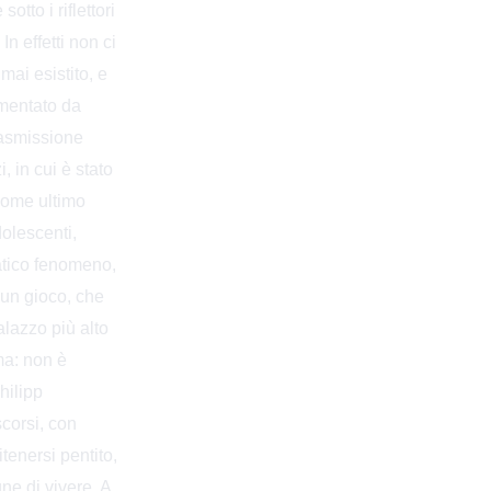
tto i riflettori
n effetti non ci
mai esistito, e
imentato da
rasmissione
 in cui è stato
 come ultimo
olescenti,
matico fenomeno,
e un gioco, che
palazzo più alto
ma: non è
hilipp
scorsi, con
itenersi pentito,
ne di vivere. A