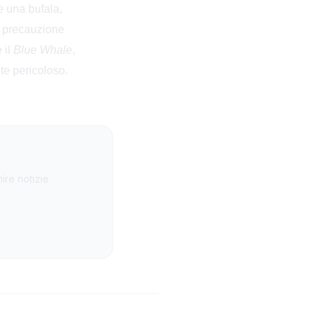
e una bufala,
le precauzione
 il
Blue Whale
,
te pericoloso.
ire notizie