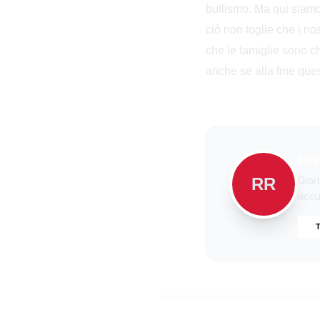
bullismo. Ma qui siamo
ciò non toglie che i no
che le famiglie sono ch
anche se alla fine ques
Ris
RR
Gior
accur
T