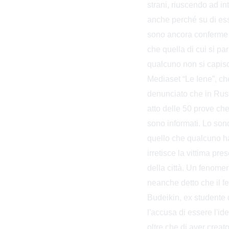
strani, riuscendo ad int
anche perché su di essa
sono ancora conferme de
che quella di cui si p
qualcuno non si capisc
Mediaset “Le Iene”, ch
denunciato che in Russi
atto delle 50 prove ch
sono informati. Lo son
quello che qualcuno ha 
irretisce la vittima pre
della città. Un fenome
neanche detto che il f
Budeikin, ex studente d
l'accusa di essere l'id
oltre che di aver creat