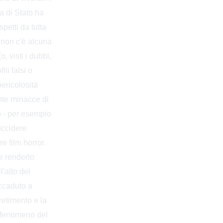
ia di Stato ha
petti da tutta
e non c'è alcuna
, visti i dubbi,
li falsi o
ericolosità
unte minacce di
no - per esempio
 uccidere
e film horror.
e renderlo
l'alto del
 accaduto a
retimento e la
e fenomeno del