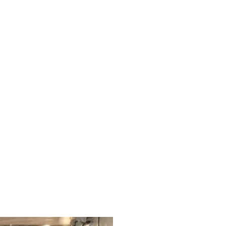
 viaggio
o della
docle e