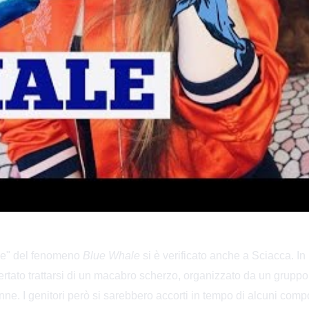
ne" del fenomeno
Blue Whale
si è verificato anche a Sciacca. In r
rtato trattarsi di un macabro scherzo, organizzato da un gruppo 
ne. I genitori però si sarebbero accorti in tempo di alcuni comp