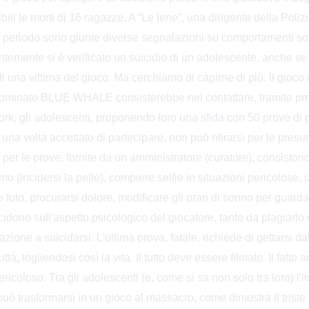
bili le morti di 16 ragazze. A “Le Iene”, una dirigente della Poliz
 periodo sono giunte diverse segnalazioni su comportamenti sos
entemente si è verificato un suicidio di un adolescente, anche s
i una vittima del gioco. Ma cerchiamo di capirne di più. Il gioco (o
ominato BLUE WHALE consisterebbe nel contattare, tramite profi
ork, gli adolescenti, proponendo loro una sfida con 50 prove di p
, una volta accettato di partecipare, non può ritirarsi per le pres
ni per le prove, fornite da un amministratore (curatore), consisto
ismo (incidersi la pelle), compiere selfie in situazioni pericolose,
 foto, procurarsi dolore, modificare gli orari di sonno per guardar
idono sull'aspetto psicologico del giocatore, tanto da plagiarlo 
gazione a suicidarsi. L'ultima prova, fatale, richiede di gettarsi dal
ittà, togliendosi così la vita. Il tutto deve essere filmato. Il fatto
coloso. Tra gli adolescenti (e, come si sa non solo tra loro) l'ir
ò trasformarsi in un gioco al massacro, come dimostra il trist