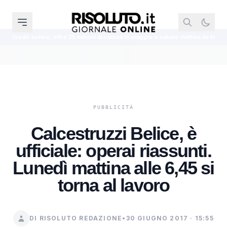
25 milioni di veicoli in viaggio e sabato mattina da bollino nero
Pestaggio
Calcestruzzi Belice, è
ufficiale: operai riassunti.
Lunedì mattina alle 6,45 si
torna al lavoro
DI RISOLUTO REDAZIONE
•
30 GIUGNO 2017 · 15:55