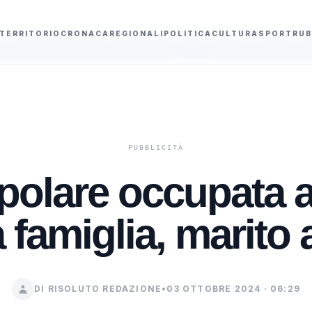
TERRITORIO
CRONACA
REGIONALI
POLITICA
CULTURA
SPORT
RUB
 Masters 1000 di Montreal
Gibellina, venti opere di Franco Accursio Gulin
polare occupata a
 famiglia, marito 
DI RISOLUTO REDAZIONE
•
03 OTTOBRE 2024 · 06:29