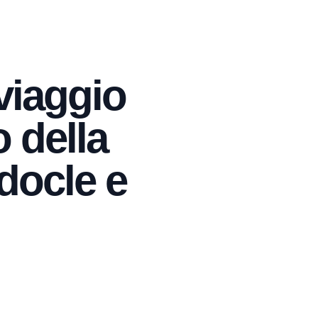
 viaggio
o della
docle e