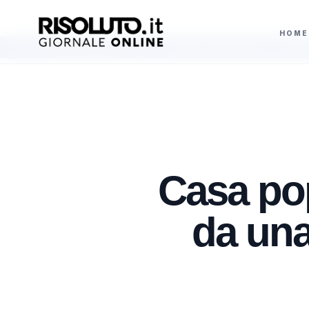
HOME
i nidi in Sicilia
Darderi rimonta Borges e conquista i quarti di finale al
AGGIORNAMENTI
Casa po
da una