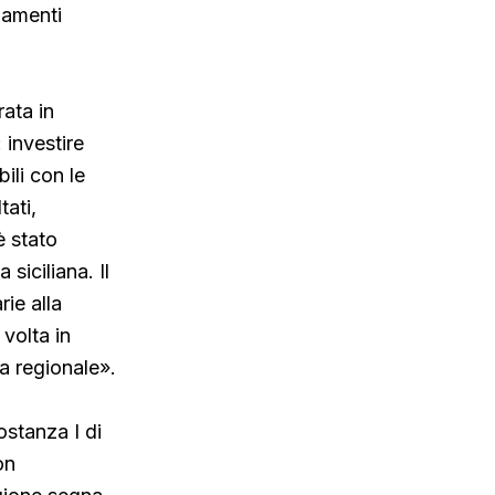
gamenti
rata in
 investire
bili con le
tati,
è stato
siciliana. Il
ie alla
volta in
ia regionale».
ostanza I di
on