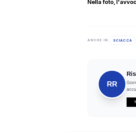
Nella foto, l'avv
SCIACCA
ANCHE IN
Ris
RR
Gior
accur
T