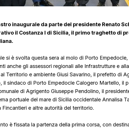
nastro inaugurale da parte del presidente Renato Sch
tivo il Costanza I di Sicilia, il primo traghetto di p
liana.
ale si è svolta questa sera al molo di Porto Empedocle, 
ti anche gli assessori regionali alle Infrastrutture e all
al Territorio e ambiente Giusi Savarino,
il prefetto di A
 il sindaco
di Porto Empedocle Calogero Martello, il p
omunale di Agrigento Giuseppe Pendolino, il president
tema portuale del mare di Sicilia occidentale Annalisa T
Fincantieri e altre autorità del territorio.
to è fissata la partenza della prima corsa, con destin