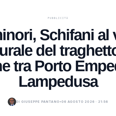
inori, Schifani al
rale del traghett
e tra Porto Empe
Lampedusa
DI GIUSEPPE PANTANO
•
06 AGOSTO 2026 · 21:56