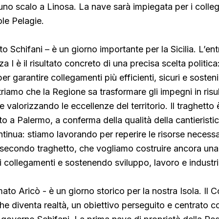
o scalo a Linosa. La nave sarà impiegata per i colle
ole Pelagie.
o Schifani – è un giorno importante per la Sicilia. L’ent
a I è il risultato concreto di una precisa scelta politica:
per garantire collegamenti più efficienti, sicuri e sosteni
riamo che la Regione sa trasformare gli impegni in risul
e valorizzando le eccellenze del territorio. Il traghetto 
o a Palermo, a conferma della qualità della cantieristica 
inua: stiamo lavorando per reperire le risorse necessar
 secondo traghetto, che vogliamo costruire ancora una 
o i collegamenti e sostenendo sviluppo, lavoro e industr
to Aricò - è un giorno storico per la nostra Isola. Il C
che diventa realtà, un obiettivo perseguito e centrato c