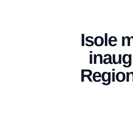
Isole m
inaugu
Region