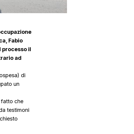
i occupazione
ca, Fabio
 processo il
trario ad
ospesa) di
cupato un
 fatto che
da testimoni
 chiesto