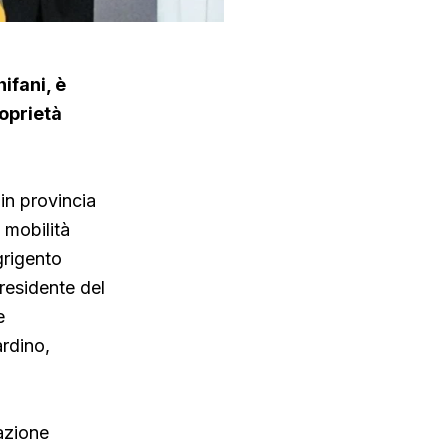
ifani, è
roprietà
in provincia
a mobilità
grigento
residente del
e
ardino,
azione