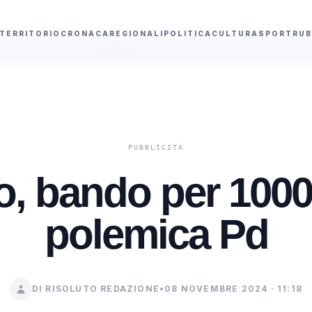
TERRITORIO
CRONACA
REGIONALI
POLITICA
CULTURA
SPORT
RUB
tacchi
Decreto Campi Flegrei, sindaci protagonisti nella gestione delle 
o, bando per 1000 
polemica Pd
DI RISOLUTO REDAZIONE
•
08 NOVEMBRE 2024 · 11:18