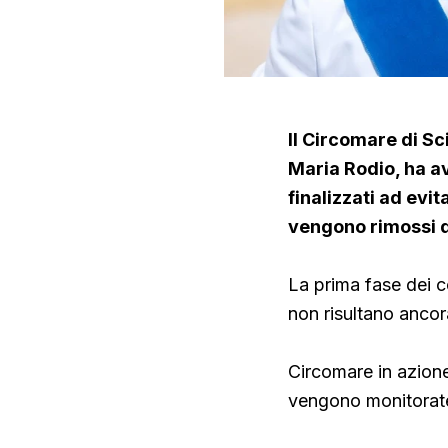
Il Circomare di Sc
Maria Rodio, ha av
finalizzati ad evi
vengono rimossi d
La prima fase dei co
non risultano anco
Circomare in azione
vengono monitorate