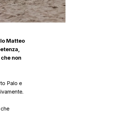
llo Matteo
petenza,
a che non
rto Palo e
sivamente.
 che