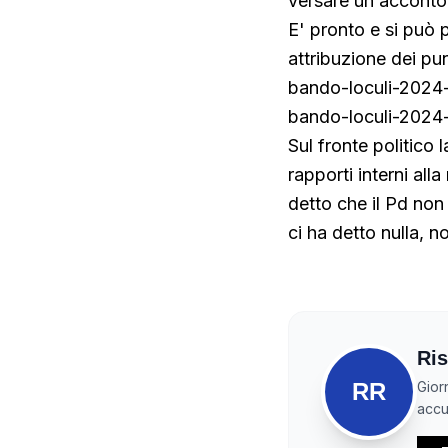
versare un acconto 
E' pronto e si può 
attribuzione dei pu
bando-loculi-2024
bando-loculi-2024
Sul fronte politico
rapporti interni al
detto che il Pd non
ci ha detto nulla, 
Ris
RR
Gior
accur