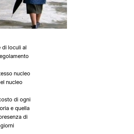
i loculi al
 regolamento
stesso nucleo
del nucleo
 costo di ogni
oria e quella
 presenza di
giorni