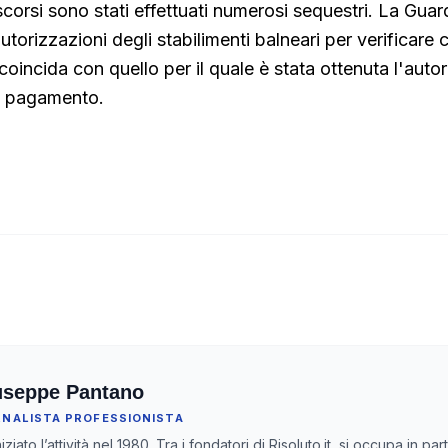
scorsi sono stati effettuati numerosi sequestri. La Guar
utorizzazioni degli stabilimenti balneari per verificare ch
oincida con quello per il quale è stata ottenuta l'auto
vo pagamento.
useppe Pantano
RNALISTA PROFESSIONISTA
iziato l’attività nel 1980. Tra i fondatori di Risoluto.it, si occupa in pa