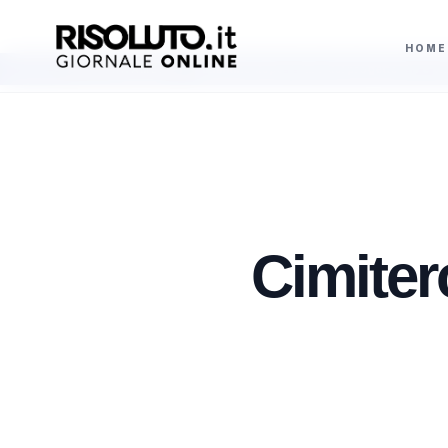
HOME
rma la fiducia a Infantino dopo il ritiro del progetto Ffe e chiede di fermare gli at
AGGIORNAMENTI
Cimiter