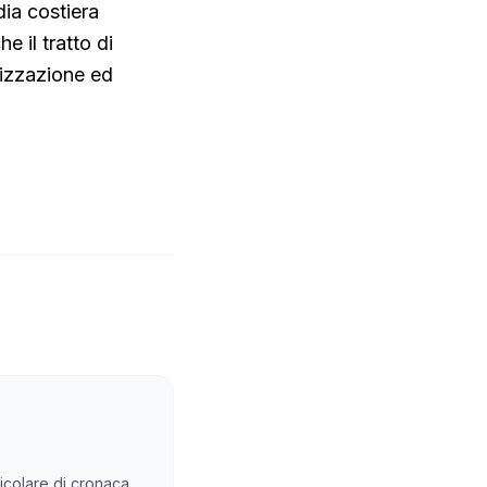
dia costiera
e il tratto di
rizzazione ed
rticolare di cronaca