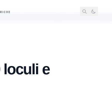
RICHE
case emergenziali
Ritenute fiscali non versate, sequestro da 700 mila eu
loculi e