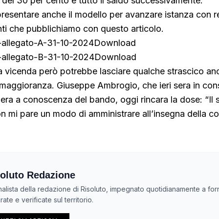
del 30 per cento e tutto il saldo successivamente.
presentare anche il modello per avanzare istanza con re
nti che pubblichiamo con questo articolo.
-allegato-A-31-10-2024
Download
-allegato-B-31-10-2024
Download
 la vicenda però potrebbe lasciare qualche strascico an
la maggioranza. Giuseppe Ambrogio, che ieri sera in con
 era a conoscenza del bando, oggi rincara la dose: “Il
non mi pare un modo di amministrare all’insegna della co
oluto Redazione
nalista della redazione di Risoluto, impegnato quotidianamente a forn
ate e verificate sul territorio.