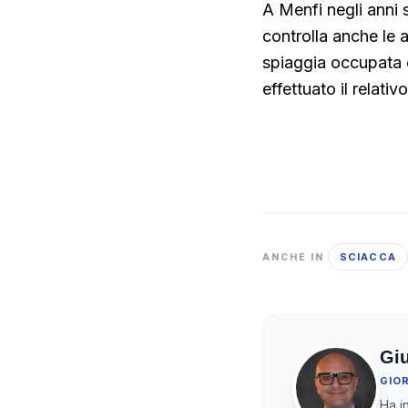
A Menfi negli anni 
controlla anche le a
spiaggia occupata c
effettuato il relati
SCIACCA
ANCHE IN
Gi
GIO
Ha in