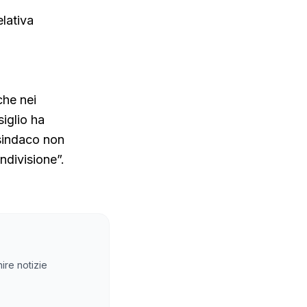
lativa
che nei
siglio ha
 sindaco non
ndivisione”.
ire notizie