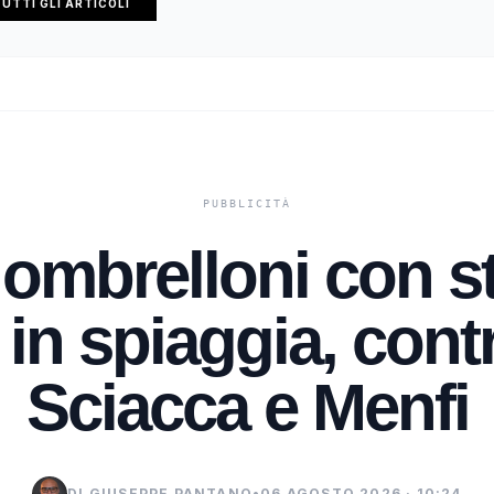
UTTI GLI ARTICOLI
 ombrelloni con st
 in spiaggia, contr
Sciacca e Menfi
DI GIUSEPPE PANTANO
•
06 AGOSTO 2026 · 10:24