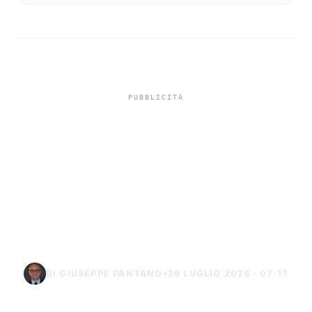
In carcere indagato per
tentato omicidio,
indagato di Sciacca
chiede i domiciliari a
Burgio
DI GIUSEPPE PANTANO
•
26 LUGLIO 2026 · 07:17