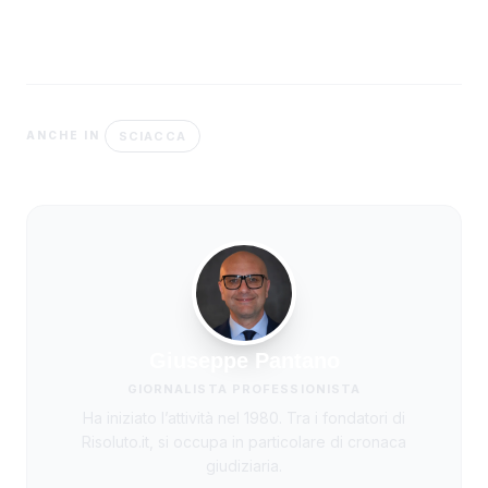
SCIACCA
ANCHE IN
Giuseppe Pantano
GIORNALISTA PROFESSIONISTA
Ha iniziato l’attività nel 1980. Tra i fondatori di
Risoluto.it, si occupa in particolare di cronaca
giudiziaria.