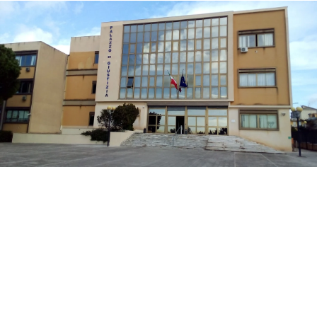
La difesa di Mario Di Benedetto, di 38 anni, di
Sciacca, indagato per tentato omicidio, ha
chiesto al gip i domiciliari con braccialetto
elettronico in una casa nella disponibilità del
saccense, a Burgio.