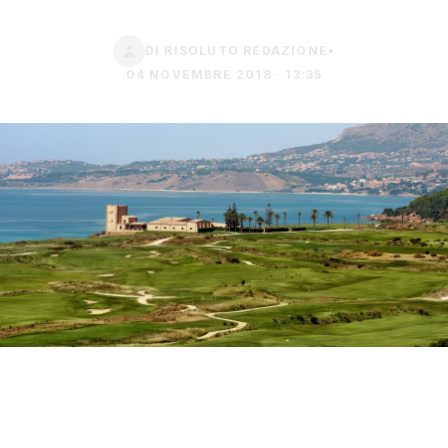
DI RISOLUTO REDAZIONE
•
04 NOVEMBRE 2018 · 13:35
Il fango è tornato anche al Verdura Resort
così come era successo già nel 2016. Anche