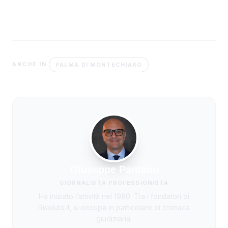
PALMA DI MONTECHIARO
ANCHE IN
Giuseppe Pantano
GIORNALISTA PROFESSIONISTA
Ha iniziato l’attività nel 1980. Tra i fondatori di
Risoluto.it, si occupa in particolare di cronaca
giudiziaria.