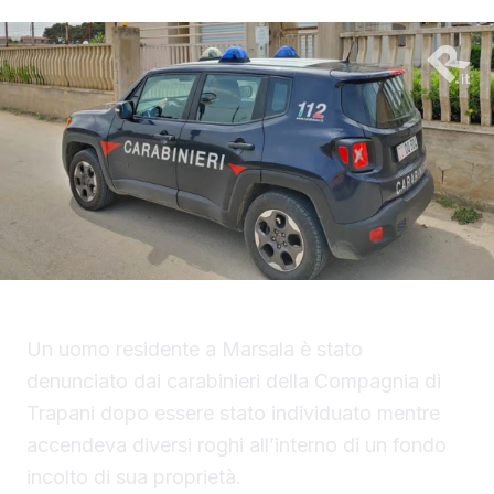
Un uomo residente a Marsala è stato
denunciato dai carabinieri della Compagnia di
Trapani dopo essere stato individuato mentre
accendeva diversi roghi all’interno di un fondo
incolto di sua proprietà.