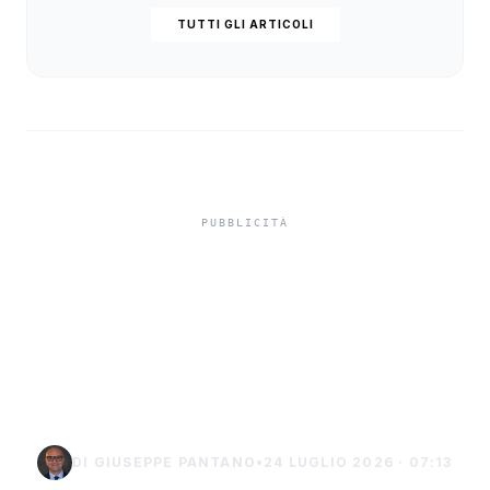
TUTTI GLI ARTICOLI
Truffa del finto
carabiniere da 40 mila
euro a Palma di
Montechiaro
DI GIUSEPPE PANTANO
•
24 LUGLIO 2026 · 07:13