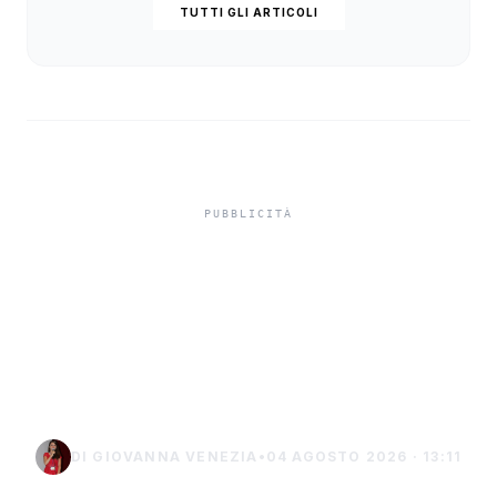
TUTTI GLI ARTICOLI
Misiliscemi, sorpreso
mentre incendia un
terreno: denunciato un
uomo di Marsala
DI GIOVANNA VENEZIA
•
04 AGOSTO 2026 · 13:11