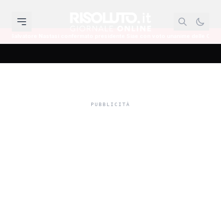
astasi confermato presidente Siae con voto unanime delle Commissioni Cultur
Danni anche al Verdura
Resort, l'attrice Vanessa
Gallipoli ospite
dell'albergo oggi ringrazia
il personale del Rocco
Forte