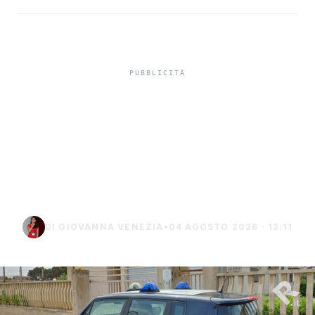
Misiliscemi, sorpreso
mentre incendia un
terreno: denunciato un
uomo di Marsala
DI GIOVANNA VENEZIA
•
04 AGOSTO 2026 · 13:11