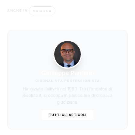
SCIACCA
ANCHE IN
Giuseppe Pantano
GIORNALISTA PROFESSIONISTA
Ha iniziato l’attività nel 1980. Tra i fondatori di
Risoluto.it, si occupa in particolare di cronaca
giudiziaria.
TUTTI GLI ARTICOLI