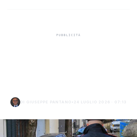
Truffa del finto
carabiniere da 40 mila
euro a Palma di
Montechiaro
DI GIUSEPPE PANTANO
•
24 LUGLIO 2026 · 07:13