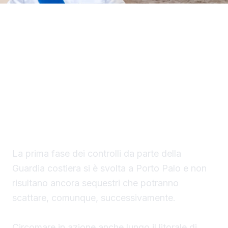
Il Circomare di Sciacca con il nuovo
comandante, il tenente di vascello Matteo
Maria Rodio, ha avviato una serie di controlli,
lungo il litorale di competenza, finalizzati ad
evitare la collocazione di ombrelloni con
struttura fissa che non vengono rimossi
durante la stagione estiva.
La prima fase dei controlli da parte della
Guardia costiera si è svolta a Porto Palo e non
risultano ancora sequestri che potranno
scattare, comunque, successivamente.
Circomare in azione anche lungo il litorale di