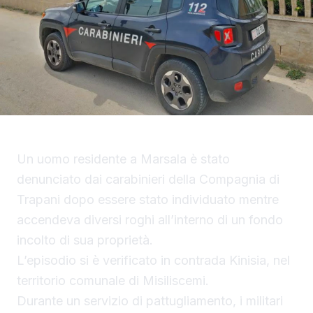
Un uomo residente a Marsala è stato
denunciato dai carabinieri della Compagnia di
Trapani dopo essere stato individuato mentre
accendeva diversi roghi all’interno di un fondo
incolto di sua proprietà.
L’episodio si è verificato in contrada Kinisia, nel
territorio comunale di Misiliscemi.
Durante un servizio di pattugliamento, i militari