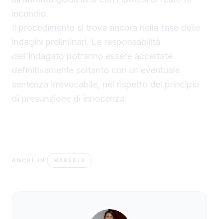
incendio.
Il procedimento si trova ancora nella fase delle
indagini preliminari. Le responsabilità
dell’indagato potranno essere accertate
definitivamente soltanto con un’eventuale
sentenza irrevocabile, nel rispetto del principio
di presunzione di innocenza
MARSALA
ANCHE IN