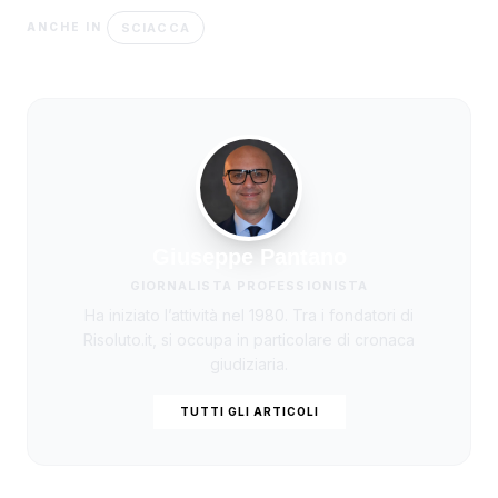
SCIACCA
ANCHE IN
Giuseppe Pantano
GIORNALISTA PROFESSIONISTA
Ha iniziato l’attività nel 1980. Tra i fondatori di
Risoluto.it, si occupa in particolare di cronaca
giudiziaria.
TUTTI GLI ARTICOLI