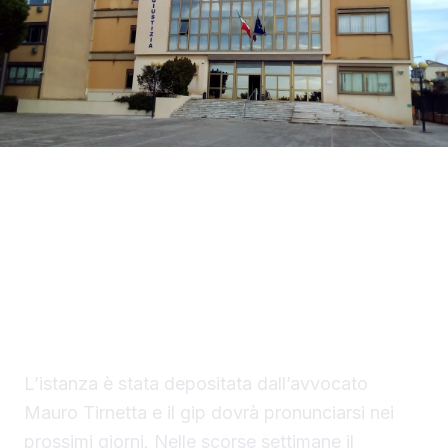
La difesa di Mario Di Benedetto, di 38 anni, di
Sciacca, indagato per tentato omicidio, ha
chiesto al gip i domiciliari con braccialetto
elettronico in una casa nella disponibilità del
saccense, a Burgio.
L’istanza è stata depositata dall’avvocato
Mauro Tirnetta e il gip dovrà pronunciarsi nei
prossimi giorni. Nelle scorse settimane il