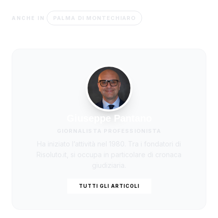
PALMA DI MONTECHIARO
ANCHE IN
Giuseppe Pantano
GIORNALISTA PROFESSIONISTA
Ha iniziato l’attività nel 1980. Tra i fondatori di
Risoluto.it, si occupa in particolare di cronaca
giudiziaria.
TUTTI GLI ARTICOLI