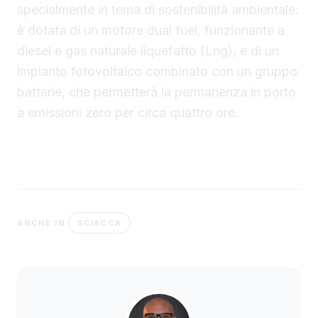
specialmente in tema di sostenibilità ambientale:
è dotata di un motore dual fuel, funzionante a
diesel e gas naturale liquefatto (Lng), e di un
impianto fotovoltaico combinato con un gruppo
batterie, che permetterà la permanenza in porto
a emissioni zero per circa quattro ore.
SCIACCA
ANCHE IN