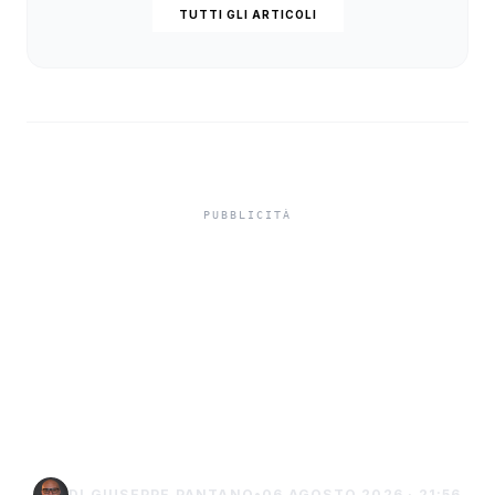
TUTTI GLI ARTICOLI
Isole minori, Schifani al
viaggio inaugurale del
traghetto della Regione
tra Porto Empedocle e
Lampedusa
DI GIUSEPPE PANTANO
•
06 AGOSTO 2026 · 21:56