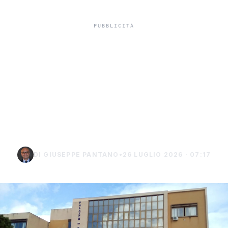
In carcere indagato per
tentato omicidio,
indagato di Sciacca
chiede i domiciliari a
Burgio
DI GIUSEPPE PANTANO
•
26 LUGLIO 2026 · 07:17