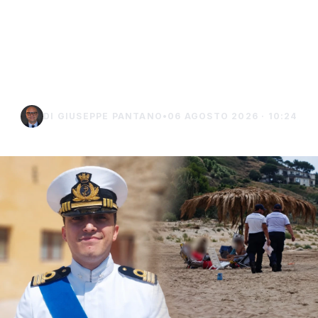
struttura fissa in spiaggia,
controlli a Sciacca e
Menfi
DI GIUSEPPE PANTANO
•
06 AGOSTO 2026 · 10:24