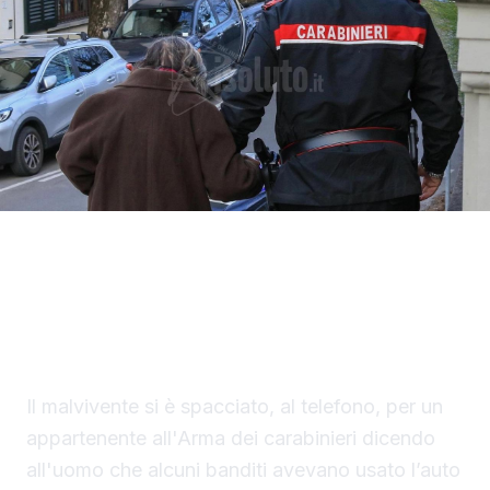
Un finto carabiniere ha portato via denaro e
gioielli per un valore di 40 mila euro a un
settantaduenne di Palma di Montechiaro.
Il malvivente si è spacciato, al telefono, per un
appartenente all'Arma dei carabinieri dicendo
all'uomo che alcuni banditi avevano usato l’auto