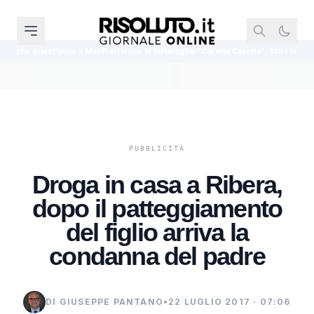
i arrivano le tartarughe “Caretta Caretta”, 130 i nidi in Sicilia
Darderi r
Droga in casa a Ribera,
dopo il patteggiamento
del figlio arriva la
condanna del padre
DI GIUSEPPE PANTANO
•
22 LUGLIO 2017 · 07:06