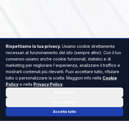
Rispettiamo la tua privacy.
Usiamo cookie strettamente
necessari al funzionamento del sito (sempre attivi). Con il tuo
consenso usiamo anche cookie funzionali, statistici e di
marketing per migliorare l'esperienza, analizzare il traffico e
mostrarti contenuti più rilevanti. Puoi accettare tutto, rifiutare
tutto o personalizzare la scelta. Maggiori info nella
Cookie
Policy
e nella
Privacy Policy
.
Rifiuta tutto
Personalizza
Accetta tutto