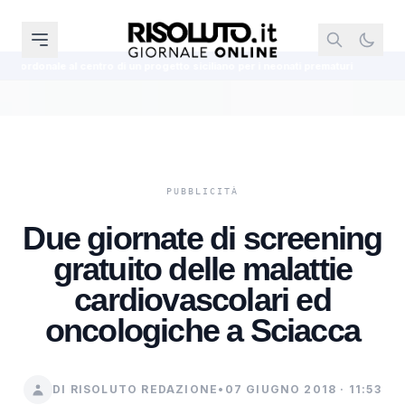
i un progetto siciliano per i neonati prematuri
La Uefa conferma il boico
Due giornate di screening
gratuito delle malattie
cardiovascolari ed
oncologiche a Sciacca
DI RISOLUTO REDAZIONE
•
07 GIUGNO 2018 · 11:53