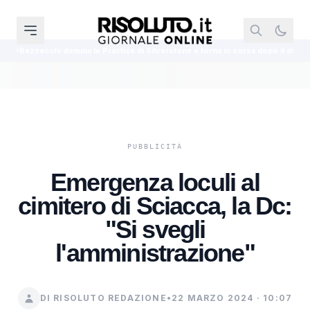
omina le Practice di Silverstone e torna in corsa dopo il doppio intervento
Emergenza loculi al
cimitero di Sciacca, la Dc:
"Si svegli
l'amministrazione"
DI RISOLUTO REDAZIONE
•
22 MARZO 2024 · 10:07