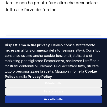
tardi e non ha potuto fare altro che denunciare
tutto alle forze dell'ordine.
Rispettiamo la tua privacy.
Usiamo cookie strettamente
PALMA DI MONTECHIARO
ANCHE IN
necessari al funzionamento del sito (sempre attivi). Con il tuo
consenso usiamo anche cookie funzionali, statistici e di
marketing per migliorare l'esperienza, analizzare il traffico e
mostrarti contenuti più rilevanti. Puoi accettare tutto, rifiutare
tutto o personalizzare la scelta. Maggiori info nella
Cookie
Policy
e nella
Privacy Policy
.
Rifiuta tutto
Personalizza
Giuseppe Pantano
Accetta tutto
GIORNALISTA PROFESSIONISTA