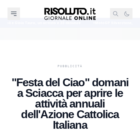
un arresto e 23 denunce
MotoGP Silverstone, Martin conquista la pole p
"Festa del Ciao" domani
a Sciacca per aprire le
attività annuali
dell'Azione Cattolica
Italiana