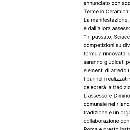
annunciato con soddi
Terme in Ceramica"
La manifestazione, 
e dall’allora asses
"In passato, Sciacc
competizioni su di
formula rinnovata: 
saranno giudicati pe
elementi di arredo u
I pannelli realizza
celebrerà la tradizi
L'assessore Dimino 
comunale nel rilanc
tradizione e un orgo
collaborazione con 
Roma e presto insta