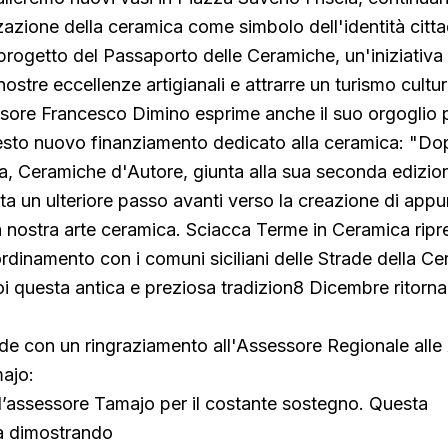
zazione della ceramica come simbolo dell'identità cittad
progetto del Passaporto delle Ceramiche, un'iniziativa
ostre eccellenze artigianali e attrarre un turismo cultu
ssore Francesco Dimino esprime anche il suo orgoglio 
esto nuovo finanziamento dedicato alla ceramica: "Dop
a, Ceramiche d'Autore, giunta alla sua seconda edizio
a un ulteriore passo avanti verso la creazione di app
la nostra arte ceramica. Sciacca Terme in Ceramica ripr
rdinamento con i comuni siciliani delle Strade della C
i questa antica e preziosa tradizion8 Dicembre ritorn
e con un ringraziamento all'Assessore Regionale alle A
ajo:
 l’assessore Tamajo per il costante sostegno. Questa
a dimostrando