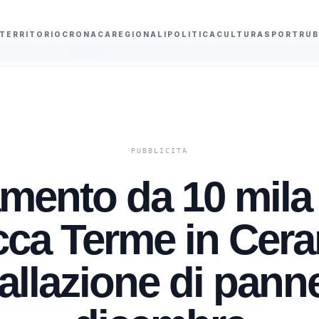
TERRITORIO
CRONACA
REGIONALI
POLITICA
CULTURA
SPORT
RUB
Salvini visita Roggero a Bollate e annuncia l'obiettivo del Ponte sullo Stretto 
mento da 10 mila
cca Terme in Cera
allazione di panne