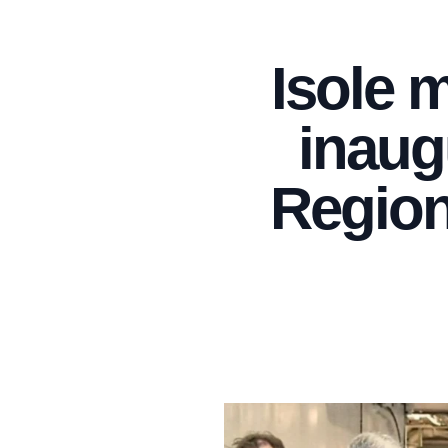
Isole m
inaugu
Region