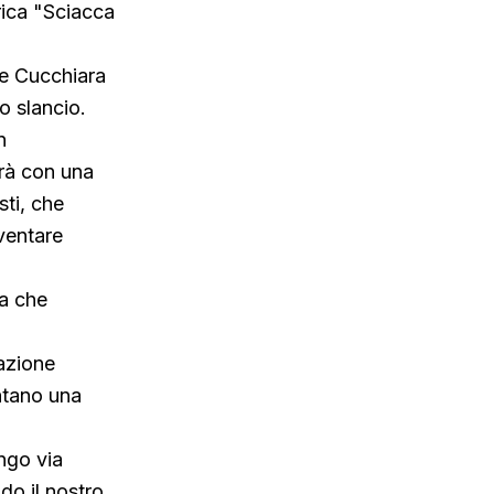
rica "Sciacca
ne Cucchiara
o slancio.
n
erà con una
sti, che
iventare
ra che
razione
entano una
ngo via
do il nostro