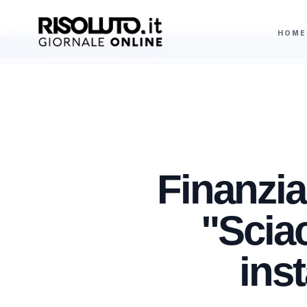
HOME
cola Musiani
Palermo, raid in centro scommesse e rapinatori in fuga
AGGIORNAMENTI
Finanzia
"Scia
inst