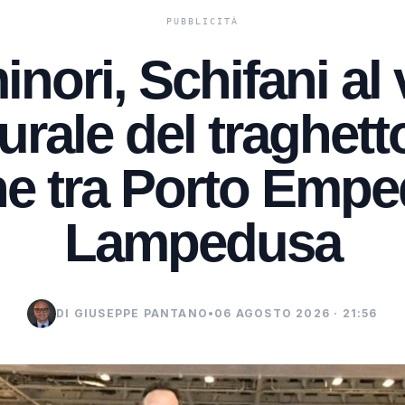
inori, Schifani al
rale del traghett
e tra Porto Empe
Lampedusa
DI GIUSEPPE PANTANO
•
06 AGOSTO 2026 · 21:56