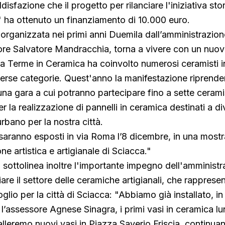
sfazione che il progetto per rilanciare l'iniziativa sto
 ha ottenuto un finanziamento di 10.000 euro.
organizzata nei primi anni Duemila dall’amministrazio
sore Salvatore Mandracchia, torna a vivere con un nuov
a Terme in Ceramica ha coinvolto numerosi ceramisti i
verse categorie. Quest'anno la manifestazione riprend
una gara a cui potranno partecipare fino a sette cerami
r la realizzazione di pannelli in ceramica destinati a d
rbano per la nostra città.
ti saranno esposti in via Roma l’8 dicembre, in una most
one artistica e artigianale di Sciacca."
sottolinea inoltre l'importante impegno dell'amminist
iare il settore delle ceramiche artigianali, che rappres
glio per la città di Sciacca: "Abbiamo già installato, in
l’assessore Agnese Sinagra, i primi vasi in ceramica lu
lleremo nuovi vasi in Piazza Saverio Friscia, continuan