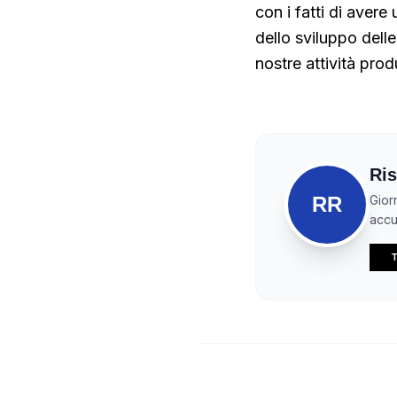
con i fatti di avere
dello sviluppo delle
nostre attività prod
Ris
RR
Gior
accur
T