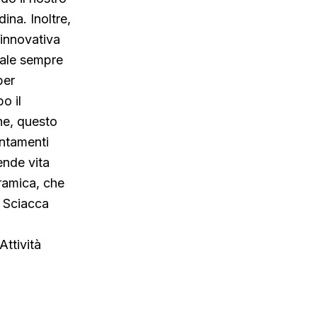
ina. Inoltre,
 innovativa
rale sempre
per
o il
ne, questo
untamenti
ende vita
eramica, che
a Sciacca
ttività