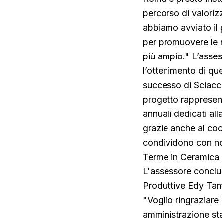
percorso di valoriz
abbiamo avviato il 
per promuovere le n
più ampio." L’asse
l’ottenimento di qu
successo di Sciacc
progetto rappresent
annuali dedicati al
grazie anche al coo
condividono con no
Terme in Ceramica
L'assessore conclud
Produttive Edy Tam
"Voglio ringraziare
amministrazione st