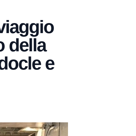
 viaggio
o della
docle e