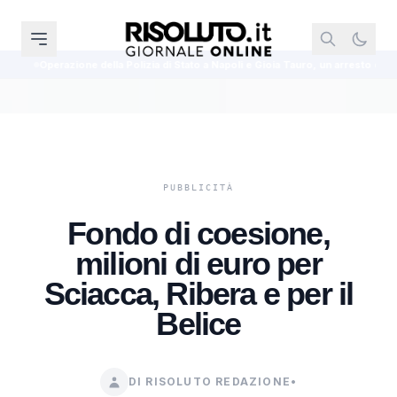
 Polizia di Stato a Napoli e Gioia Tauro, un arresto e 23 denunce
MotoGP
Fondo di coesione,
milioni di euro per
Sciacca, Ribera e per il
Belice
DI RISOLUTO REDAZIONE
•