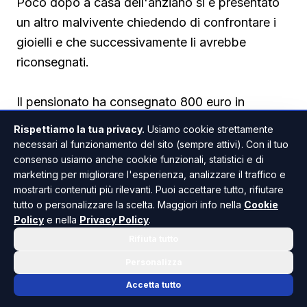
Poco dopo a casa dell'anziano si è presentato
un altro malvivente chiedendo di confrontare i
gioielli e che successivamente li avrebbe
riconsegnati.
Il pensionato ha consegnato 800 euro in
contanti e tutti i gioielli monili d’oro di famiglia.
Rispettiamo la tua privacy.
Usiamo cookie strettamente
Quando si è reso conto della truffa era troppo
necessari al funzionamento del sito (sempre attivi). Con il tuo
consenso usiamo anche cookie funzionali, statistici e di
tardi e non ha potuto fare altro che denunciare
marketing per migliorare l'esperienza, analizzare il traffico e
tutto alle forze dell'ordine.
mostrarti contenuti più rilevanti. Puoi accettare tutto, rifiutare
tutto o personalizzare la scelta. Maggiori info nella
Cookie
Policy
e nella
Privacy Policy
.
Rifiuta tutto
Personalizza
Accetta tutto
PALMA DI MONTECHIARO
ANCHE IN