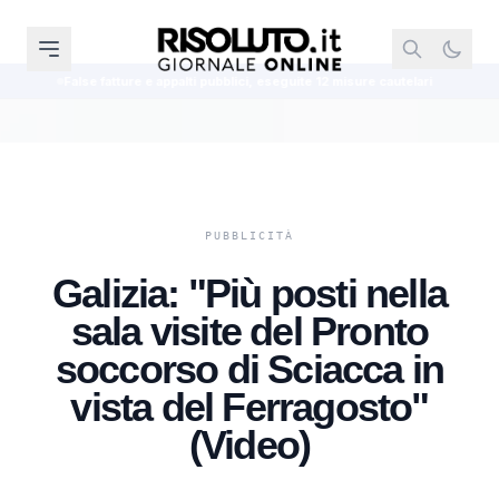
e e appalti pubblici, eseguite 12 misure cautelari
Detenuto nigeriano di 32
Galizia: "Più posti nella
sala visite del Pronto
soccorso di Sciacca in
vista del Ferragosto"
(Video)