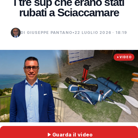
i tre sup che erano stati
rubati a Sciaccamare
DI GIUSEPPE PANTANO
•
22 LUGLIO 2026 · 18:19
VIDEO
Guarda il video